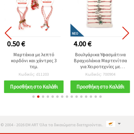
ΝΈΟ
0.50 €
4.00 €
Μαρτάκια με λεπτό
Βουλγάρικα Υφασμάτινα
κορδόνι και χάντρες 3
Βραχιολάκια Μαρτενίτσα
τεμ.
για Χειροτεχνίες με
Γυαλιστερά Κρύσταλλα
Κωδικός: d11203
Κωδικός: 700904
και Μεταλλικό Γούρι
(Ασημί Χρώμα) – Μικτό
Προσθήκη στο Καλάθι
Προσθήκη στο Καλάθι
Σετ 12 τεμ.
© 2004 - 2026 EM ART Όλα τα δικαιώματα διατηρούνται..