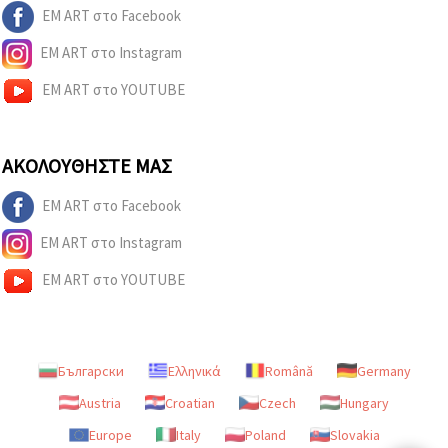
EM ART στο Facebook
EM ART στο Instagram
EM ART στο YOUTUBE
ΑΚΟΛΟΥΘΉΣΤΕ ΜΑΣ
EM ART στο Facebook
EM ART στο Instagram
EM ART στο YOUTUBE
Български
Ελληνικά
Română
Germany
Austria
Croatian
Czech
Hungary
Europe
Italy
Poland
Slovakia