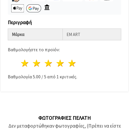
καθορίστε
τις
προτιμήσεις
σας στις
ρυθμίσεις
Περιγραφή
επιλέγοντας
το
δεδομένο
Μάρκα
EM ART
τύπο
cookies και
κάνοντας
Βαθμολογήστε το προϊόν:
κλικ στο
κουμπί
1 Αστέρι
2 Αστέρια
3 Αστέρια
4 Αστέρια
5 Αστέρια
Αποθήκευση.
Στον
Βαθμολογία
5.00
/
5
από
1
κριτικές.
ιστότοπο!
Ρυθμίσεις
ΦΩΤΟΓΡΑΦΊΕΣ ΠΕΛΆΤΗ
Δεν μεταφορτώθηκαν φωτογραφίες, (Πρέπει να είστε