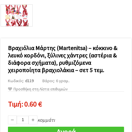
επισκεψιμότητα
και να
προβάλλουμε
πιο σχετικό
περιεχόμενο
και
διαφημίσεις,
μεταξύ
άλλων με
τη βοήθεια
Βραχιόλια Μάρτης (Martenitsa) – κόκκινο &
των
λευκό κορδόνι, ξύλινες χάντρες (αστέρια &
συνεργατών
μας για
διάφορα σχήματα), ρυθμιζόμενα
αναλύσεις
και
χειροποίητα βραχιολάκια – σετ 5 τεμ.
μάρκετινγκ.
Μπορείτε
Κωδικός:
d119
Βάρος: 6 γραμ..
να
Προσθήκη στη Λίστα επιθυμιών
συμφωνήσετε
να
χρησιμοποιήσετε
Τιμή:
0.60 €
όλα τα
cookies
κάνοντας
κλικ στον
κομμάτι
ιστότοπο!
Ή
Αγορά