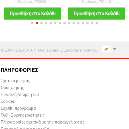
Κωδικός: 700862
Κωδικός: 701119
μενταγιόν ρόδο - 12 τεμ.
Κέντημα – Όμορφα
Συμβολικά Αξεσουάρ, Σετ
Προσθήκη στο Καλάθι
Προσθήκη στο Καλάθι
12 ασόρτι
© 2004 - 2026 EM ART Όλα τα δικαιώματα διατηρούνται..
ΠΛΗΡΟΦΟΡΊΕΣ
Σχετικά με εμάς
Όροι χρήσης
Πολιτική Απορρήτου
Cookies
Loyaliti πρόγραμμα
FAQ - Συχνές ερωτήσεις
Πληροφορίες σχετικά με την παραγγελία σας
Παραγγελία και αποστολή