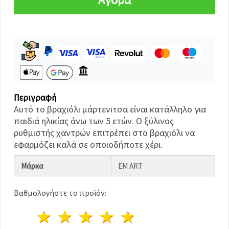
καθορίστε
τις
προτιμήσεις
σας στις
ρυθμίσεις
επιλέγοντας
το
δεδομένο
τύπο
cookies και
κάνοντας
κλικ στο
Περιγραφή
κουμπί
Αποθήκευση.
Αυτό το βραχιόλι μάρτενιτσα είναι κατάλληλο για
παιδιά ηλικίας άνω των 5 ετών. Ο ξύλινος
ρυθμιστής χαντρών επιτρέπει στο βραχιόλι να
Στον
εφαρμόζει καλά σε οποιοδήποτε χέρι.
ιστότοπο!
Ρυθμίσεις
Μάρκα
EM ART
Βαθμολογήστε το προϊόν:
1 Αστέρι
2 Αστέρια
3 Αστέρια
4 Αστέρια
5 Αστέρια