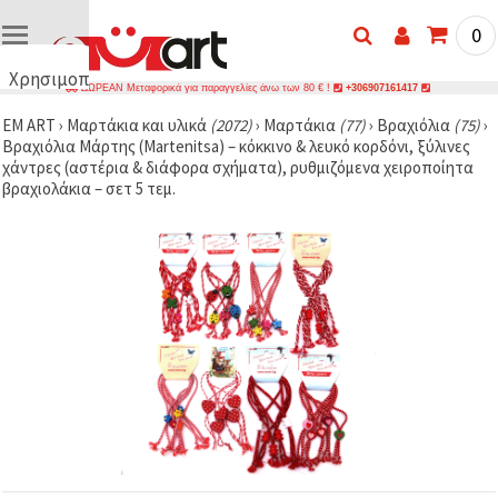
0
Χρησιμοποιούμε
ΔΩΡΕΑΝ Μεταφορικά για παραγγελίες άνω των 80 € !
+306907161417
cookies
EM ART
›
Μαρτάκια και υλικά
(2072)
›
Μαρτάκια
(77)
›
Βραχιόλια
(75)
›
🍪
Βραχιόλια Μάρτης (Martenitsa) – κόκκινο & λευκό κορδόνι, ξύλινες
Χρησιμοποιούμε
χάντρες (αστέρια & διάφορα σχήματα), ρυθμιζόμενα χειροποίητα
cookies και
βραχιολάκια – σετ 5 τεμ.
παρόμοιες
τεχνολογίες
για να
διασφαλίσουμε
τη σωστή
λειτουργία
του
ιστότοπου,
να
βελτιώσουμε
την
εμπειρία
σας και, με
τη
συγκατάθεσή
σας, να
αναλύουμε
την