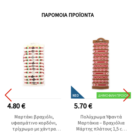
ΠΑΡΌΜΟΙΑ ΠΡΟΪΌΝΤΑ
ΔΗΜΟΦΙΛΉ ΠΡΟΪΌΝ
ΝΈΟ
4.80 €
5.70 €
Μαρτάκι βραχιόλι,
Πολύχρωμα Υφαντά
υφασμάτινο κορδόνι,
Μαρτάκια – Βραχιόλια
τρίχρωμο με χάντρα
Μάρτης πλάτους 1,5 cm
Fimo και ατσάλινο
με Παραδοσιακό