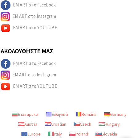
EM ART στο Facebook
EM ART στο Instagram
EM ART στο YOUTUBE
ΑΚΟΛΟΥΘΉΣΤΕ ΜΑΣ
EM ART στο Facebook
EM ART στο Instagram
EM ART στο YOUTUBE
Български
Ελληνικά
Română
Germany
Austria
Croatian
Czech
Hungary
Europe
Italy
Poland
Slovakia