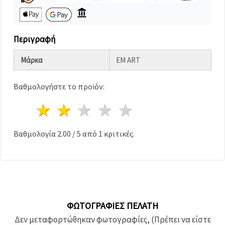
καθορίστε
τις
προτιμήσεις
σας στις
ρυθμίσεις
Περιγραφή
επιλέγοντας
το
δεδομένο
Μάρκα
EM ART
τύπο
cookies και
κάνοντας
Βαθμολογήστε το προϊόν:
κλικ στο
κουμπί
1 Αστέρι
2 Αστέρια
3 Αστέρια
4 Αστέρια
5 Αστέρια
Αποθήκευση.
Στον
Βαθμολογία
2.00
/
5
από
1
κριτικές.
ιστότοπο!
Ρυθμίσεις
ΦΩΤΟΓΡΑΦΊΕΣ ΠΕΛΆΤΗ
Δεν μεταφορτώθηκαν φωτογραφίες, (Πρέπει να είστε