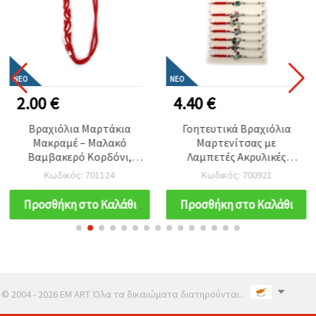
ΝΈΟ
ΝΈΟ
2.00 €
4.40 €
Βραχιόλια Μαρτάκια
Γοητευτικά Βραχιόλια
Μακραμέ – Μαλακό
Μαρτενίτσας με
Βαμβακερό Κορδόνι,
Λαμπετές Ακρυλικές
Παραδοσιακά & Γιορτινά
Χάντρες και
Κωδικός: 701124
Κωδικός: 700921
Αξεσουάρ, Σετ 10
Διακοσμητικό Μεταλλικό
τεμαχίων
Charm σε Ασημί/Χρυσό
Προσθήκη στο Καλάθι
Προσθήκη στο Καλάθι
Χρώμα – Μικτό Σετ 12
Τεμ.
© 2004 - 2026 EM ART Όλα τα δικαιώματα διατηρούνται..