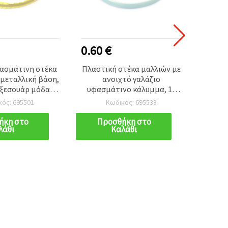
0.60 €
0.70
φασμάτινη στέκα
Πλαστική στέκα μαλλιών με
Μεταλ
 μεταλλική βάση,
ανοιχτό γαλάζιο
για D
αξεσουάρ μόδας
υφασμάτινο κάλυμμα, 10
Σχέδιο
ια και γυναίκες
mm – αξεσουάρ μαλλιών για
κός: 695501
Κωδικός: 695538
κορίτσια και γυναίκες
ήκη στο
Προσθήκη στο
Π
λάθι
Καλάθι