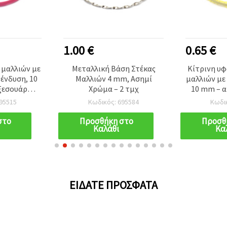
1.00 €
0.65 €
 μαλλιών με
Μεταλλική Βάση Στέκας
Κίτρινη υ
ένδυση, 10
Μαλλιών 4 mm, Ασημί
μαλλιών με
ξεσουάρ
Χρώμα – 2 τμχ
10 mm – 
ναίκες και
για κορίτσ
95515
Κωδικός: 695584
Κωδι
ια
στο
Προσθήκη στο
Προσθ
Καλάθι
Κα
ΕΊΔΑΤΕ ΠΡΌΣΦΑΤΑ