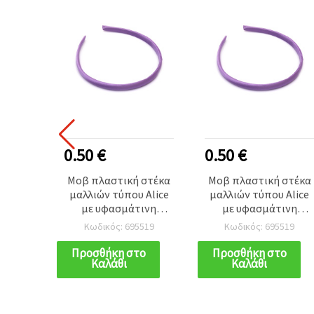
0.50 €
0.50 €
Μοβ πλαστική στέκα
Μοβ πλαστική στέκα
μαλλιών τύπου Alice
μαλλιών τύπου Alice
με υφασμάτινη
με υφασμάτινη
επένδυση, 10 mm –
επένδυση, 10 mm –
Κωδικός: 695519
Κωδικός: 695519
κομψό αξεσουάρ
κομψό αξεσουάρ
μαλλιών για γυναίκες
μαλλιών για γυναίκες
Προσθήκη στο
Προσθήκη στο
Καλάθι
Καλάθι
και κορίτσια
και κορίτσια