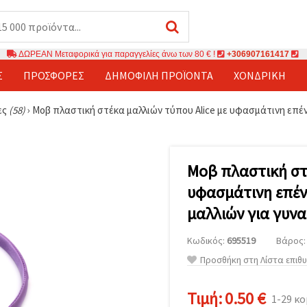
ΔΩΡΕΑΝ Μεταφορικά για παραγγελίες άνω των 80 € !
+306907161417
Σ
ΠΡΟΣΦΟΡΈΣ
ΔΗΜΟΦΙΛΉ ΠΡΟΪΌΝΤΑ
ΧΟΝΔΡΙΚΉ
ες
(58)
›
Μοβ πλαστική στέκα μαλλιών τύπου Alice με υφασμάτινη επέν
Μοβ πλαστική στ
υφασμάτινη επέν
μαλλιών για γυνα
Κωδικός:
695519
Βάρος: 
Προσθήκη στη Λίστα επιθ
Τιμή:
0.50 €
1-29 κ