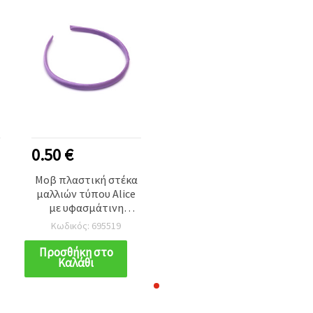
0.50 €
Μοβ πλαστική στέκα
μαλλιών τύπου Alice
με υφασμάτινη
επένδυση, 10 mm –
Κωδικός: 695519
κομψό αξεσουάρ
μαλλιών για γυναίκες
Προσθήκη στο
Καλάθι
και κορίτσια