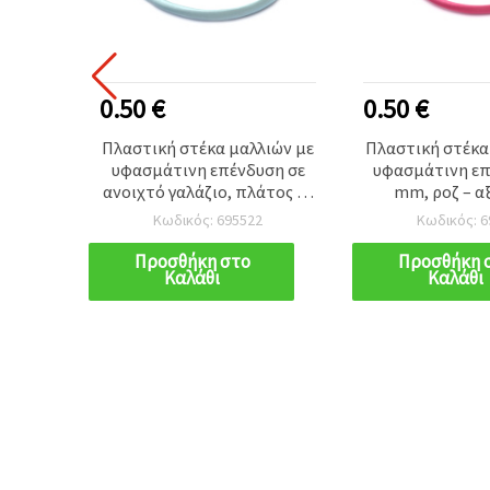
0.50 €
0.50 €
ιών με
Πλαστική στέκα μαλλιών με
Πλαστική στέκα
 mm -
υφασμάτινη επένδυση σε
υφασμάτινη επ
 για
ανοιχτό γαλάζιο, πλάτος 10
mm, ροζ – α
τσια
mm - Αξεσουάρ μαλλιών για
μαλλιών για γυ
Κωδικός: 695522
Κωδικός: 6
γυναίκες και κορίτσια
κορίτσ
Προσθήκη στο
Προσθήκη 
Καλάθι
Καλάθι