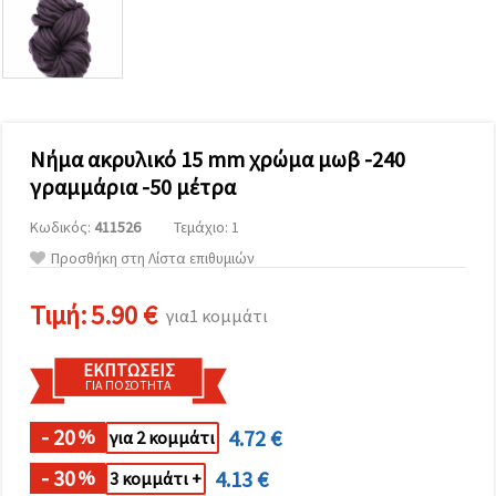
επισκεψιμότητα
και να
προβάλλουμε
πιο σχετικό
περιεχόμενο
και
διαφημίσεις,
μεταξύ
άλλων με
Νήμα ακρυλικό 15 mm χρώμα μωβ -240
τη βοήθεια
γραμμάρια -50 μέτρα
των
συνεργατών
μας για
Κωδικός:
411526
Τεμάχιο: 1
αναλύσεις
Προσθήκη στη Λίστα επιθυμιών
και
μάρκετινγκ.
Μπορείτε
Τιμή:
5.90 €
για1 κομμάτι
να
συμφωνήσετε
να
ΕΚΠΤΏΣΕΙΣ
χρησιμοποιήσετε
ΓΙΑ ΠΟΣΌΤΗΤΑ
όλα τα
cookies
κάνοντας
- 20
4.72 €
%
για 2 κομμάτι
κλικ στον
ιστότοπο!
- 30
4.13 €
%
3 κομμάτι +
Ή