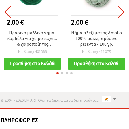
2.00 €
2.00 €
Πράσινο μάλλινο νήμα-
Νήμα πλεξίματος Amalia
κορδέλα για χειροτεχνίες
100% μαλλί, πράσινο
& χειροποίητες
ρεζέντα - 100 γρ.
κατασκευές, 100 γρ - 4 μ
Κωδικός: 401389
Κωδικός: 411075
Προσθήκη στο Καλάθι
Προσθήκη στο Καλάθι
© 2004 - 2026 EM ART Όλα τα δικαιώματα διατηρούνται..
ΠΛΗΡΟΦΟΡΊΕΣ