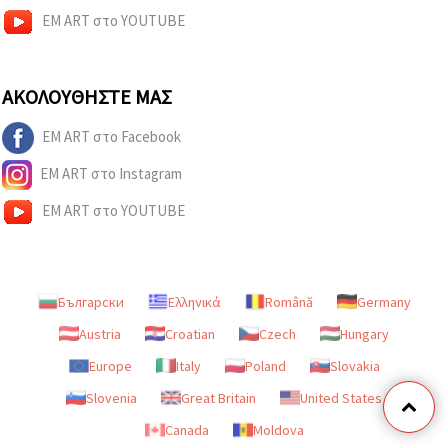
EM ART στο YOUTUBE
ΑΚΟΛΟΥΘΉΣΤΕ ΜΑΣ
EM ART στο Facebook
EM ART στο Instagram
EM ART στο YOUTUBE
Български
Ελληνικά
Română
Germany
Austria
Croatian
Czech
Hungary
Europe
Italy
Poland
Slovakia
Slovenia
Great Britain
United States
Canada
Moldova