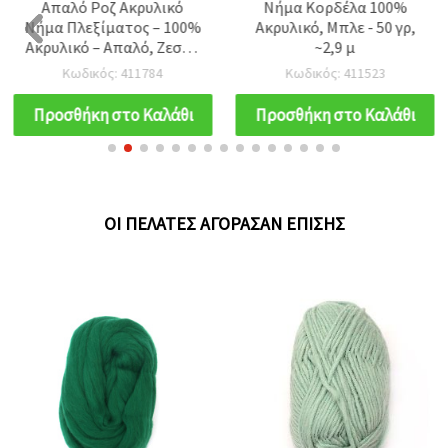
Απαλό Ροζ Ακρυλικό
Νήμα Κορδέλα 100%
Νήμα Πλεξίματος – 100%
Ακρυλικό, Μπλε - 50 γρ,
Ακρυλικό – Απαλό, Ζεστό
~2,9 μ
& Ελαφρύ, ~50 g
Κωδικός: 411784
Κωδικός: 411523
Προσθήκη στο Καλάθι
Προσθήκη στο Καλάθι
ΟΙ ΠΕΛΆΤΕΣ ΑΓΌΡΑΣΑΝ ΕΠΊΣΗΣ