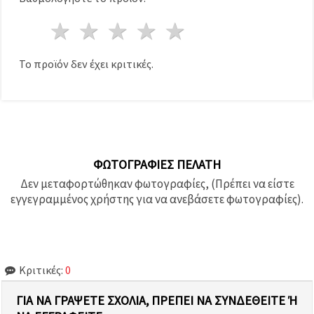
καθορίστε
τις
1 Αστέρι
2 Αστέρια
3 Αστέρια
4 Αστέρια
5 Αστέρια
προτιμήσεις
σας στις
ρυθμίσεις
επιλέγοντας
Το προϊόν δεν έχει κριτικές.
το
δεδομένο
τύπο
cookies και
κάνοντας
κλικ στο
κουμπί
Αποθήκευση.
ΦΩΤΟΓΡΑΦΊΕΣ ΠΕΛΆΤΗ
Δεν μεταφορτώθηκαν φωτογραφίες, (Πρέπει να είστε
Στον
εγγεγραμμένος χρήστης για να ανεβάσετε φωτογραφίες).
ιστότοπο!
Ρυθμίσεις
Κριτικές:
0
ΓΙΑ ΝΑ ΓΡΆΨΕΤΕ ΣΧΌΛΙΑ, ΠΡΈΠΕΙ ΝΑ ΣΥΝΔΕΘΕΊΤΕ Ή Ν