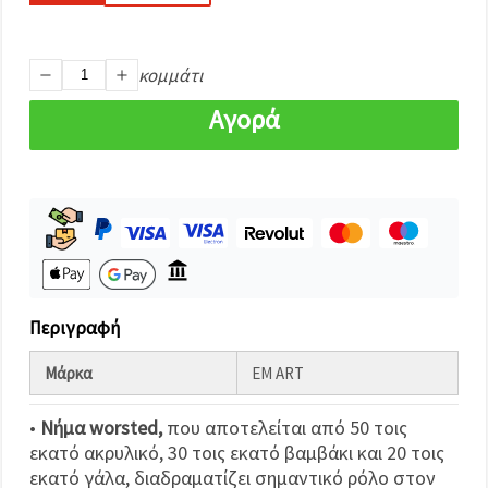
καθορίστε
τις
προτιμήσεις
σας στις
ρυθμίσεις
κομμάτι
επιλέγοντας
το
Αγορά
δεδομένο
τύπο
cookies και
κάνοντας
κλικ στο
κουμπί
Αποθήκευση.
Στον
ιστότοπο!
Περιγραφή
Ρυθμίσεις
Μάρκα
EM ART
•
Νήμα worsted,
που αποτελείται από 50 τοις
εκατό ακρυλικό, 30 τοις εκατό βαμβάκι και 20 τοις
εκατό γάλα, διαδραματίζει σημαντικό ρόλο στον