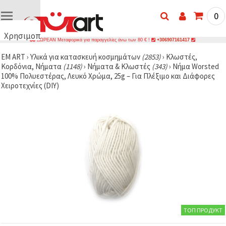
0
Χρησιμοποιούμε
ΔΩΡΕΑΝ Μεταφορικά για παραγγελίες άνω των 80 € !
+306907161417
cookies
EM ART
›
Υλικά για κατασκευή κοσμημάτων
(2853)
›
Κλωστές,
🍪
Κορδόνια, Νήματα
(1148)
›
Νήματα & Κλωστές
(343)
›
Νήμα Worsted
Χρησιμοποιούμε
100% Πολυεστέρας, Λευκό Χρώμα, 25g – Για Πλέξιμο και Διάφορες
cookies και
Χειροτεχνίες (DIY)
παρόμοιες
τεχνολογίες
για να
διασφαλίσουμε
τη σωστή
λειτουργία
του
ιστότοπου,
να
βελτιώσουμε
την
εμπειρία
σας και, με
τη
συγκατάθεσή
σας, να
ТОП ПРОДУКТ
αναλύουμε
την