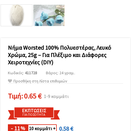
επισκεψιμότητα
και να
προβάλλουμε
πιο σχετικό
περιεχόμενο
και
διαφημίσεις,
μεταξύ
άλλων με
τη βοήθεια
Νήμα Worsted 100% Πολυεστέρας, Λευκό
των
Χρώμα, 25g – Για Πλέξιμο και Διάφορες
συνεργατών
μας για
Χειροτεχνίες (DIY)
αναλύσεις
και
Κωδικός:
411728
Βάρος: 24 γραμ..
μάρκετινγκ.
Μπορείτε
Προσθήκη στη Λίστα επιθυμιών
να
συμφωνήσετε
να
Τιμή:
0.65 €
1-9 κομμάτι
χρησιμοποιήσετε
όλα τα
cookies
ΕΚΠΤΏΣΕΙΣ
κάνοντας
ΓΙΑ ΠΟΣΌΤΗΤΑ
κλικ στον
ιστότοπο!
Ή
- 11
0.58 €
%
10 κομμάτι +