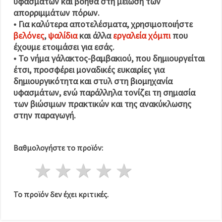
υφασμάτων και βοηθά στη μείωση των
απορριμμάτων πόρων.
•
Για καλύτερα αποτελέσματα, χρησιμοποιήστε
βελόνες
,
ψαλίδια
και άλλα
εργαλεία χόμπι
που
έχουμε ετοιμάσει για εσάς.
•
Το νήμα γάλακτος-βαμβακιού,
που δημιουργείται
έτσι, προσφέρει μοναδικές ευκαιρίες για
δημιουργικότητα και στυλ στη βιομηχανία
υφασμάτων, ενώ παράλληλα τονίζει τη σημασία
των βιώσιμων πρακτικών και της ανακύκλωσης
στην παραγωγή.
Βαθμολογήστε το προϊόν:
1 Αστέρι
2 Αστέρια
3 Αστέρια
4 Αστέρια
5 Αστέρια
Το προϊόν δεν έχει κριτικές.