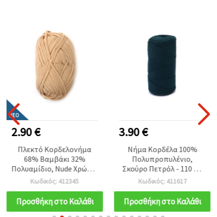
ΝΈΟ
2.90 €
3.90 €
Πλεκτό Κορδελονήμα
Νήμα Κορδέλα 100%
68% Βαμβάκι 32%
Πολυπροπυλένιο,
Πολυαμίδιο, Nude Χρώμα,
Σκούρο Πετρόλ - 110 μ /
50g – Για Πλέξιμο,
250 γρ
Κωδικός: 412345
Κωδικός: 411617
Βελονάκι & Χειροτεχνίες
(DIY)
Προσθήκη στο Καλάθι
Προσθήκη στο Καλάθι