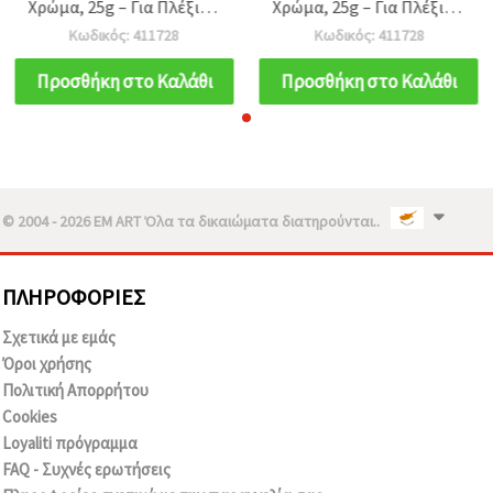
Χρώμα, 25g – Για Πλέξιμο
Χρώμα, 25g – Για Πλέξιμο
και Διάφορες
και Διάφορες
Κωδικός: 411728
Κωδικός: 411728
Χειροτεχνίες (DIY)
Χειροτεχνίες (DIY)
Προσθήκη στο Καλάθι
Προσθήκη στο Καλάθι
© 2004 - 2026 EM ART Όλα τα δικαιώματα διατηρούνται..
ΠΛΗΡΟΦΟΡΊΕΣ
Σχετικά με εμάς
Όροι χρήσης
Πολιτική Απορρήτου
Cookies
Loyaliti πρόγραμμα
FAQ - Συχνές ερωτήσεις