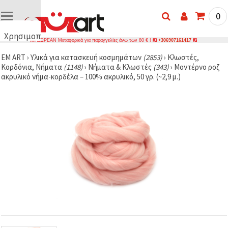
0
Χρησιμοποιούμε
ΔΩΡΕΑΝ Μεταφορικά για παραγγελίες άνω των 80 € !
+306907161417
cookies
EM ART
›
Υλικά για κατασκευή κοσμημάτων
(2853)
›
Κλωστές,
🍪
Κορδόνια, Νήματα
(1148)
›
Νήματα & Κλωστές
(343)
›
Μοντέρνο ροζ
Χρησιμοποιούμε
ακρυλικό νήμα-κορδέλα – 100% ακρυλικό, 50 γρ. (~2,9 μ.)
cookies και
παρόμοιες
τεχνολογίες
για να
διασφαλίσουμε
τη σωστή
λειτουργία
του
ιστότοπου,
να
βελτιώσουμε
την
εμπειρία
σας και, με
τη
συγκατάθεσή
σας, να
αναλύουμε
την