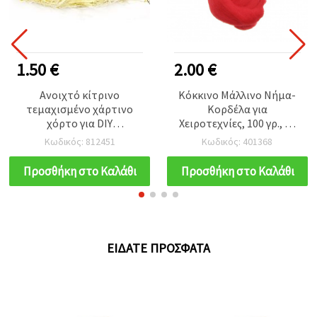
1.50 €
2.00 €
Ανοιχτό κίτρινο
Κόκκινο Μάλλινο Νήμα-
τεμαχισμένο χάρτινο
Κορδέλα για
χόρτο για DIY
Χειροτεχνίες, 100 γρ., ~5
χειροτεχνίες,
μ.
Κωδικός: 812451
Κωδικός: 401368
καλλιτεχνικά έργα &
διακόσμηση, 50 γρ.
Προσθήκη στο Καλάθι
Προσθήκη στο Καλάθι
ΕΊΔΑΤΕ ΠΡΌΣΦΑΤΑ