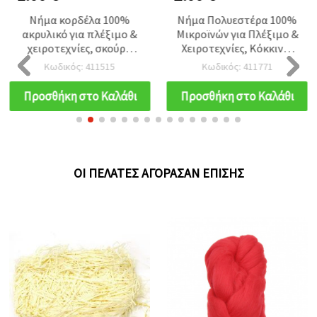
Νήμα κορδέλα 100%
Νήμα Πολυεστέρα 100%
ακρυλικό για πλέξιμο &
Μικροϊνών για Πλέξιμο &
χειροτεχνίες, σκούρο
Χειροτεχνίες, Κόκκινο,
κόκκινο - 50 γρ. (~2,9 μ)
~44 μ - 100 γρ
Κωδικός: 411515
Κωδικός: 411771
Προσθήκη στο Καλάθι
Προσθήκη στο Καλάθι
ΟΙ ΠΕΛΆΤΕΣ ΑΓΌΡΑΣΑΝ ΕΠΊΣΗΣ