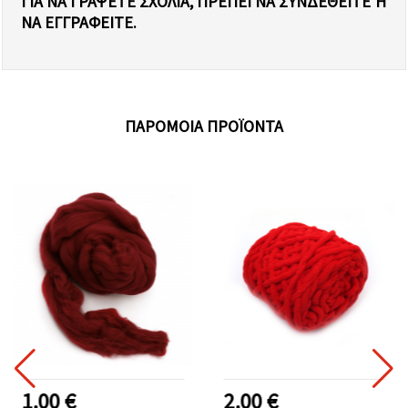
ΓΙΑ ΝΑ ΓΡΆΨΕΤΕ ΣΧΌΛΙΑ, ΠΡΈΠΕΙ ΝΑ ΣΥΝΔΕΘΕΊΤΕ Ή Ν
Α ΕΓΓΡΑΦΕΊΤΕ.
ΠΑΡΌΜΟΙΑ ΠΡΟΪΌΝΤΑ
1.00 €
2.00 €