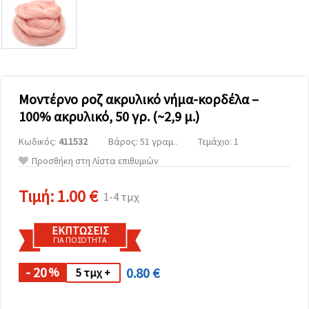
επισκεψιμότητα
και να
προβάλλουμε
πιο σχετικό
περιεχόμενο
και
διαφημίσεις,
μεταξύ
άλλων με
Μοντέρνο ροζ ακρυλικό νήμα-κορδέλα –
τη βοήθεια
100% ακρυλικό, 50 γρ. (~2,9 μ.)
των
συνεργατών
μας για
Κωδικός:
411532
Βάρος: 51 γραμ..
Τεμάχιο: 1
αναλύσεις
Προσθήκη στη Λίστα επιθυμιών
και
μάρκετινγκ.
Μπορείτε
Τιμή:
1.00 €
1-4 τμχ
να
συμφωνήσετε
να
ΕΚΠΤΏΣΕΙΣ
χρησιμοποιήσετε
ΓΙΑ ΠΟΣΌΤΗΤΑ
όλα τα
cookies
κάνοντας
- 20
0.80 €
%
5 τμχ +
κλικ στον
ιστότοπο!
Ή