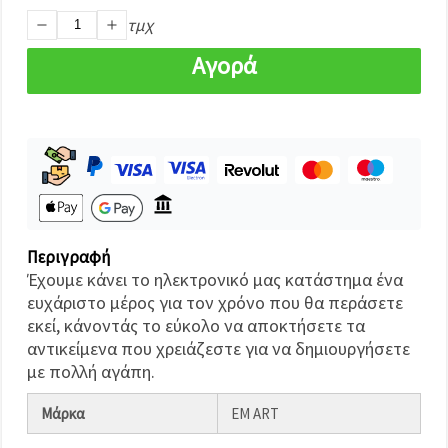
καθορίστε
τις
τμχ
προτιμήσεις
σας στις
Αγορά
ρυθμίσεις
επιλέγοντας
το
δεδομένο
τύπο
cookies και
κάνοντας
κλικ στο
κουμπί
Αποθήκευση.
Περιγραφή
Στον
Έχουμε κάνει το ηλεκτρονικό μας κατάστημα ένα
ιστότοπο!
ευχάριστο μέρος για τον χρόνο που θα περάσετε
Ρυθμίσεις
εκεί, κάνοντάς το εύκολο να αποκτήσετε τα
αντικείμενα που χρειάζεστε για να δημιουργήσετε
με πολλή αγάπη.
Μάρκα
EM ART