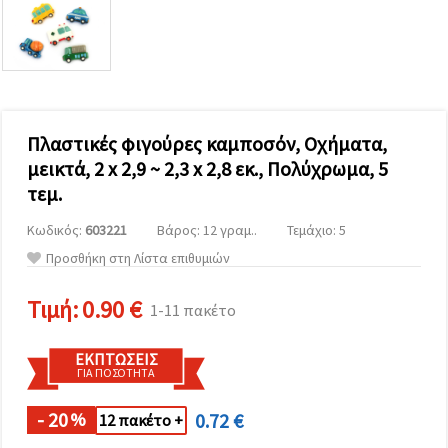
επισκεψιμότητα
και να
προβάλλουμε
πιο σχετικό
περιεχόμενο
και
διαφημίσεις,
μεταξύ
άλλων με
Πλαστικές φιγούρες καμποσόν, Οχήματα,
τη βοήθεια
μεικτά, 2 x 2,9 ~ 2,3 x 2,8 εκ., Πολύχρωμα, 5
των
συνεργατών
τεμ.
μας για
αναλύσεις
Κωδικός:
603221
Βάρος: 12 γραμ..
Τεμάχιο: 5
και
μάρκετινγκ.
Προσθήκη στη Λίστα επιθυμιών
Μπορείτε
να
Τιμή:
0.90 €
συμφωνήσετε
1-11 πακέτο
να
χρησιμοποιήσετε
όλα τα
ΕΚΠΤΏΣΕΙΣ
cookies
ΓΙΑ ΠΟΣΌΤΗΤΑ
κάνοντας
κλικ στον
- 20
0.72 €
ιστότοπο!
%
12 πακέτο +
Ή