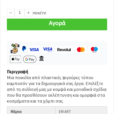
καθορίστε
τις
προτιμήσεις
πακέτο
σας στις
ρυθμίσεις
επιλέγοντας
Αγορά
το
δεδομένο
τύπο
cookies και
κάνοντας
κλικ στο
κουμπί
Αποθήκευση.
Στον
Περιγραφή
ιστότοπο!
Μια ποικιλία από πλαστικές φιγούρες τύπου
Ρυθμίσεις
καμποσόν για τα δημιουργικά σας έργα. Επιλέξτε
από τη συλλογή μας με κομψά και μοναδικά σχέδια
που θα προσθέσουν εκλέπτυνση και ομορφιά στα
κοσμήματα και τα χόμπι σας.
Μάρκα
EM ART