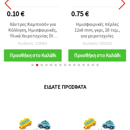
0.10 €
0.75 €
Χάντρες Καμποσόν για
Ημισφαιρικές πέρλες
Κόλληση, Ημισφαιρικές,
12x6 mm, γκρι, 20 τεμ.,
Υλικά Χειροτεχνίας DIY
για χειροτεχνίες
για Ρούχα &
Κωδικός: 118053
Κωδικός: 503023
Κοσμηματοποίηση, 6
mm, Λευκό
Προσθήκη στο Καλάθι
Προσθήκη στο Καλάθι
ΕΊΔΑΤΕ ΠΡΌΣΦΑΤΑ