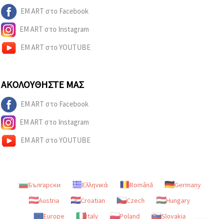
EM ART στο Facebook
EM ART στο Instagram
EM ART στο YOUTUBE
ΑΚΟΛΟΥΘΉΣΤΕ ΜΑΣ
EM ART στο Facebook
EM ART στο Instagram
EM ART στο YOUTUBE
Български
Ελληνικά
Română
Germany
Austria
Croatian
Czech
Hungary
Europe
Italy
Poland
Slovakia