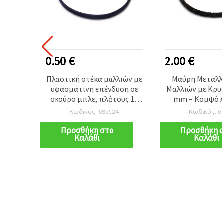
0.50 €
2.00 €
ιών με
Πλαστική στέκα μαλλιών με
Μαύρη Μεταλλ
ινη
υφασμάτινη επένδυση σε
Μαλλιών με Κρυ
d), 10
σκούρο μπλε, πλάτους 10
mm – Κομψό 
σουάρ
mm – Μοντέρνο αξεσουάρ
Μαλλιών για Γυ
Κωδικός: 695524
Κωδικός: 6
ίκες,
μαλλιών για κορίτσια και
Κορίτσ
τεχνίες
γυναίκες
Προσθήκη στο
Προσθήκη 
Καλάθι
Καλάθι