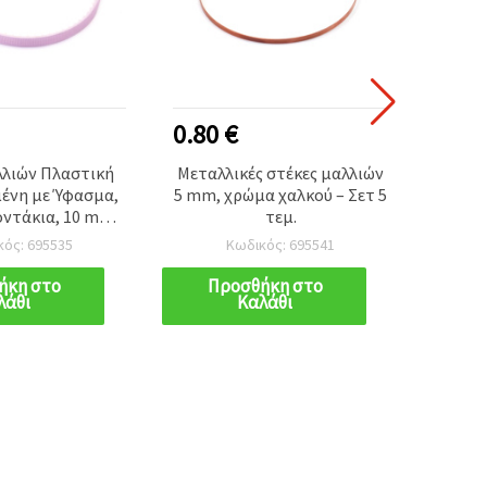
0.80 €
2.00
λλιών Πλαστική
Μεταλλικές στέκες μαλλιών
Μεταλ
ένη με Ύφασμα,
5 mm, χρώμα χαλκού – Σετ 5
με 
οντάκια, 10 mm –
τεμ.
Ροδακι
ρ Μαλλιών για
για Γ
κός: 695535
Κωδικός: 695541
 και Κορίτσια
ήκη στο
Προσθήκη στο
Π
λάθι
Καλάθι