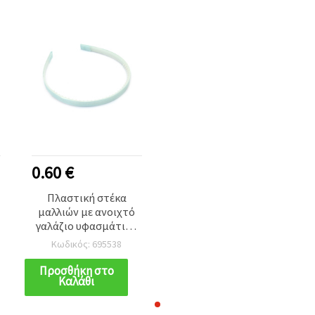
0.60 €
Πλαστική στέκα
μαλλιών με ανοιχτό
γαλάζιο υφασμάτινο
κάλυμμα, 10 mm –
Κωδικός: 695538
αξεσουάρ μαλλιών για
κορίτσια και γυναίκες
Προσθήκη στο
Καλάθι