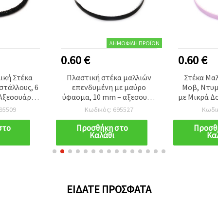
ΔΗΜΟΦΙΛΉ ΠΡΟΪΌΝ
0.60 €
0.60 €
ική Στέκα
Πλαστική στέκα μαλλιών
Στέκα Μα
στάλλους, 6
επενδυμένη με μαύρο
Μοβ, Ντυμ
Αξεσουάρ
ύφασμα, 10 mm – αξεσουάρ
με Μικρά Δ
ναίκες και
μαλλιών για γυναίκες και
Αξεσουά
95509
Κωδικός: 695527
Κωδι
ια
κορίτσια
Γυναίκες
στο
Προσθήκη στο
Προσθ
Καλάθι
Κα
ΕΊΔΑΤΕ ΠΡΌΣΦΑΤΑ