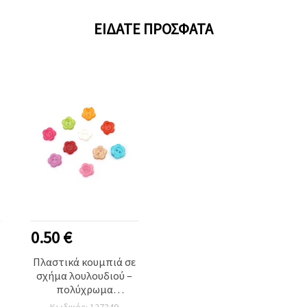
ΕΊΔΑΤΕ ΠΡΌΣΦΑΤΑ
0.50 €
Πλαστικά κουμπιά σε
σχήμα λουλουδιού –
πολύχρωμα
ανάμεικτα, 14x2 mm,
Κωδικός: 127349