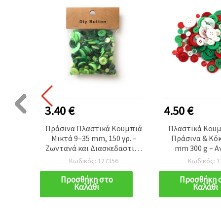
3.40 €
4.50 €
ε σχήμα
Πράσινα Πλαστικά Κουμπιά
Πλαστικά Κουμ
τα για
Μικτά 9–35 mm, 150 γρ. –
Πράσινα & Κόκ
g, DIY
Ζωντανά και Διασκεδαστικά
mm 300 g – Α
όσμηση,
Στοιχεία Χειροτεχνίας
Φωτεινή Ποικ
Κωδικός: 127356
Κωδικός: 1
2 mm -
Ιδανικά για Ραπτική, DIY και
Προσθέτει Χαρά 
Διακόσμηση
Δημιουρ
Προσθήκη στο
Προσθήκη 
Καλάθι
Καλάθι