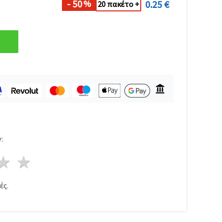
- 50
0.25 €
%
20 πακέτο +
:
ρι
στέρια
3 Αστέρια
4 Αστέρια
5 Αστέρια
ές.