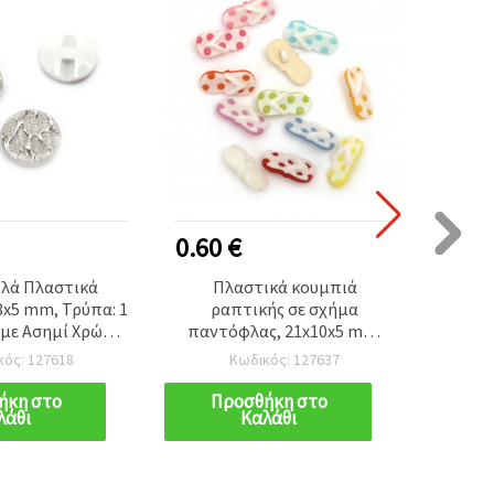
0.60 €
0.50
υλά Πλαστικά
Πλαστικά κουμπιά
Π
8x5 mm, Τρύπα: 1
ραπτικής σε σχήμα
ραπτικ
 με Ασημί Χρώμα
παντόφλας, 21x10x5 mm,
τρ
 10 τεμ.
οπή: 3 mm, ανάμικτα
χ
κός: 127618
Κωδικός: 127637
χρώματα - 20 τεμ.
ήκη στο
Προσθήκη στο
Π
λάθι
Καλάθι