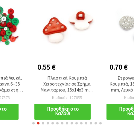
0.55 €
0.70 €
πιά Λευκά,
Πλαστικά Κουμπιά
Στρογγ
κινα 6–35
Χειροτεχνίας σε Σχήμα
Κουμπιά, 1
νάμεικτη
Μανιταριού, 15x14x3 mm,
mm, Λευκό
ιλία που
Οπή 3 mm, Λευκό & Κόκκινο
-
27373
Κωδικός: 127655
Κωδι
σε Κάθε DIY
– Συσκευασία 20 τεμ.
γία
στο
Προσθήκη στο
Προσθ
Καλάθι
Κα