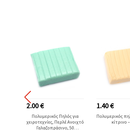
2.00 €
1.40 €
 Bake
Πολυμερικός Πηλός για
Πολυμερικός πη
 για
χειροτεχνίες, Περλέ Ανοιχτό
κίτρινο –
ρνο,
Γαλαζοπράσινο, 50