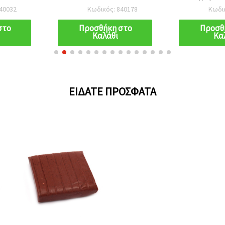
40032
Κωδικός: 840178
Κωδι
στο
Προσθήκη στο
Προσθ
Καλάθι
Κα
ΕΊΔΑΤΕ ΠΡΌΣΦΑΤΑ