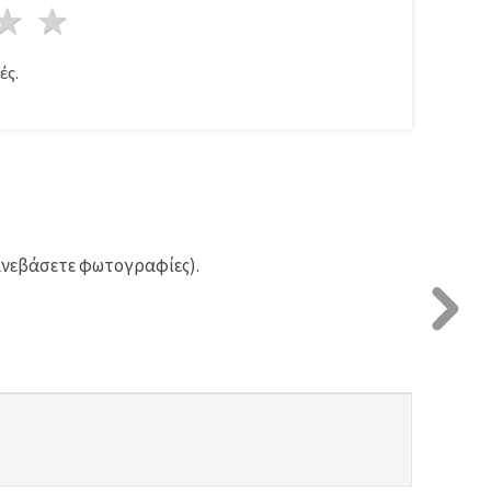
ρι
στέρια
3 Αστέρια
4 Αστέρια
5 Αστέρια
ές.
ανεβάσετε φωτογραφίες).