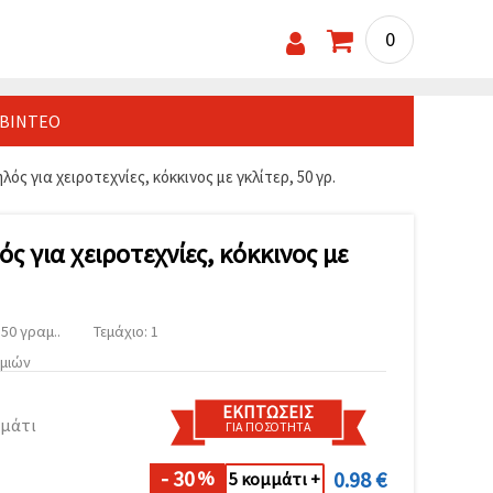
0
ΒΊΝΤΕΟ
ός για χειροτεχνίες, κόκκινος με γκλίτερ, 50 γρ.
ς για χειροτεχνίες, κόκκινος με
50 γραμ..
Τεμάχιο: 1
υμιών
ΕΚΠΤΏΣΕΙΣ
μμάτι
ΓΙΑ ΠΟΣΌΤΗΤΑ
- 30
0.98 €
%
5 κομμάτι +