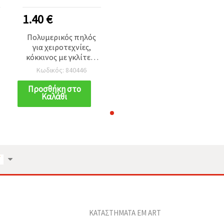
1.40 €
Πολυμερικός πηλός
για χειροτεχνίες,
κόκκινος με γκλίτερ,
50 γρ.
Κωδικός: 840446
Προσθήκη στο
Καλάθι
ΚΑΤΑΣΤΗΜΑΤΑ EM ART