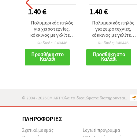
1.40 €
1.40 €
Πολυμερικός πηλός
Πολυμερικός πηλός
για χειροτεχνίες,
για χειροτεχνίες,
κόκκινος με γκλίτερ,
κόκκινος με γκλίτερ,
50 γρ.
50 γρ.
Κωδικός: 840446
Κωδικός: 840446
Προσθήκη στο
Προσθήκη στο
Καλάθι
Καλάθι
© 2004 - 2026 EM ART Όλα τα δικαιώματα διατηρούνται..
ΠΛΗΡΟΦΟΡΊΕΣ
Σχετικά με εμάς
Loyaliti πρόγραμμα