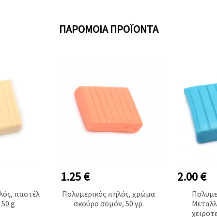
ΠΑΡΌΜΟΙΑ ΠΡΟΪΌΝΤΑ
1.25 €
2.00 €
λός, παστέλ
Πολυμερικός πηλός, χρώμα
Πολυμε
 50 g
σκούρο σομόν, 50 γρ.
Μεταλλ
χειροτε