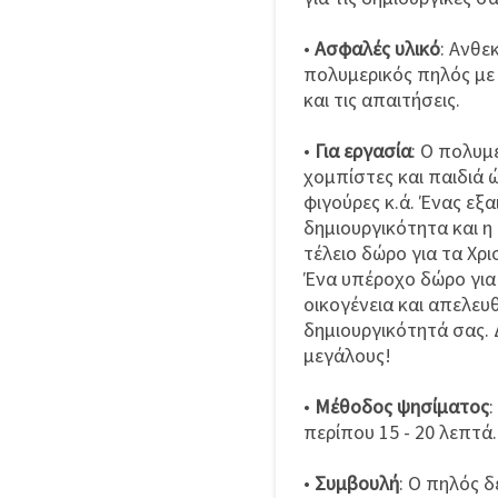
•
Ασφαλές υλικό
: Ανθε
πολυμερικός πηλός με
και τις απαιτήσεις.
•
Για εργασία
: Ο πολυμε
χομπίστες και παιδιά 
φιγούρες κ.ά. Ένας εξ
δημιουργικότητα και η
τέλειο δώρο για τα Χρ
Ένα υπέροχο δώρο για 
οικογένεια και απελευ
δημιουργικότητά σας. 
μεγάλους!
•
Μέθοδος ψησίματος
:
περίπου 15 - 20 λεπτά.
•
Συμβουλή
: Ο πηλός 