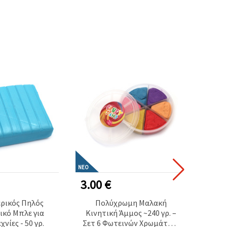
ΝΈΟ
3.00 €
1.40
ρικός Πηλός
Πολύχρωμη Μαλακή
Πο
ικό Μπλε για
Κινητική Άμμος ~240 γρ. –
πρ
χνίες - 50 γρ.
Σετ 6 Φωτεινών Χρωμάτων,