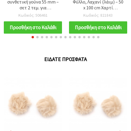
συνθετική γούνα 55 mm –
Φύλλο, Λαχανί (λάιμ) – 50
σετ 2 τεμ. για
x 100 cm Χαρτί
χειροτεχνίες
Χειροτεχνίας για
Κωδικός: 506461
Κωδικός: 821843
χειροποίητα λουλούδια
(DIY), περιτύλιγμα δώρων
Προσθήκη στο Καλάθι
Προσθήκη στο Καλάθι
& διακόσμηση πάρτι
ΕΊΔΑΤΕ ΠΡΌΣΦΑΤΑ