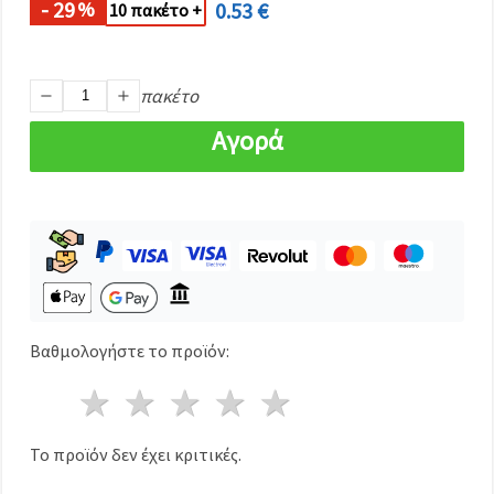
καθορίστε
- 29
0.53 €
%
10 πακέτο +
τις
προτιμήσεις
σας στις
ρυθμίσεις
επιλέγοντας
πακέτο
το
δεδομένο
Αγορά
τύπο
cookies και
κάνοντας
κλικ στο
κουμπί
Αποθήκευση.
Στον
ιστότοπο!
Βαθμολογήστε το προϊόν:
Ρυθμίσεις
1 Αστέρι
2 Αστέρια
3 Αστέρια
4 Αστέρια
5 Αστέρια
Το προϊόν δεν έχει κριτικές.