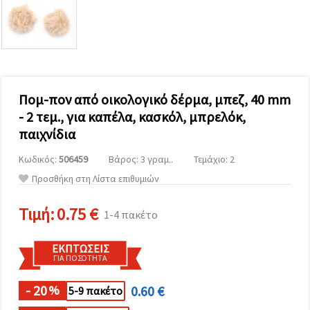
επισκεψιμότητα
και να
προβάλλουμε
πιο σχετικό
περιεχόμενο
και
διαφημίσεις,
μεταξύ
άλλων με
Πομ-πον από οικολογικό δέρμα, μπεζ, 40 mm
τη βοήθεια
- 2 τεμ., για καπέλα, κασκόλ, μπρελόκ,
των
συνεργατών
παιχνίδια
μας για
αναλύσεις
Κωδικός:
506459
Βάρος: 3 γραμ..
Τεμάχιο: 2
και
μάρκετινγκ.
Προσθήκη στη Λίστα επιθυμιών
Μπορείτε
να
Τιμή:
0.75 €
συμφωνήσετε
1-4 πακέτο
να
χρησιμοποιήσετε
όλα τα
ΕΚΠΤΏΣΕΙΣ
cookies
ΓΙΑ ΠΟΣΌΤΗΤΑ
κάνοντας
κλικ στον
- 20
0.60 €
ιστότοπο!
%
5-9 πακέτο
Ή