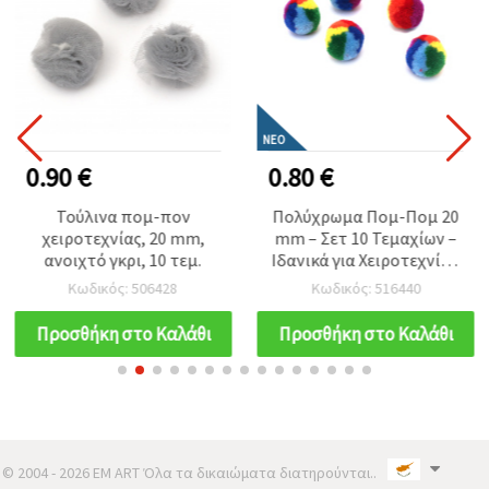
ΝΈΟ
0.90 €
0.80 €
Τούλινα πομ-πον
Πολύχρωμα Πομ-Πομ 20
χειροτεχνίας, 20 mm,
mm – Σετ 10 Τεμαχίων –
ανοιχτό γκρι, 10 τεμ.
Ιδανικά για Χειροτεχνίες,
Διακόσμηση & DIY
Κωδικός: 506428
Κωδικός: 516440
Προσθήκη στο Καλάθι
Προσθήκη στο Καλάθι
© 2004 - 2026 EM ART Όλα τα δικαιώματα διατηρούνται..