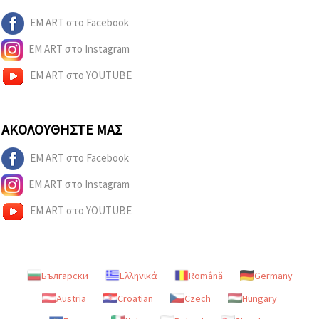
EM ART στο Facebook
EM ART στο Instagram
EM ART στο YOUTUBE
ΑΚΟΛΟΥΘΉΣΤΕ ΜΑΣ
EM ART στο Facebook
EM ART στο Instagram
EM ART στο YOUTUBE
Български
Ελληνικά
Română
Germany
Austria
Croatian
Czech
Hungary