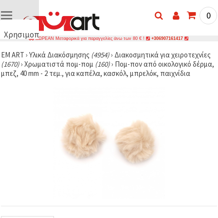
0
Χρησιμοποιούμε
ΔΩΡΕΑΝ Μεταφορικά για παραγγελίες άνω των 80 € !
+306907161417
cookies
EM ART
›
Υλικά Διακόσμησης
(4954)
›
Διακοσμητικά για χειροτεχνίες
🍪
(1670)
›
Χρωματιστά πομ-πομ
(160)
›
Πομ-πον από οικολογικό δέρμα,
Χρησιμοποιούμε
μπεζ, 40 mm - 2 τεμ., για καπέλα, κασκόλ, μπρελόκ, παιχνίδια
cookies και
παρόμοιες
τεχνολογίες
για να
διασφαλίσουμε
τη σωστή
λειτουργία
του
ιστότοπου,
να
βελτιώσουμε
την
εμπειρία
σας και, με
τη
συγκατάθεσή
σας, να
αναλύουμε
την