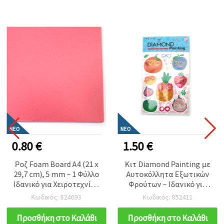
ΝΈΟ
ΝΈΟ
0.80 €
1.50 €
Ροζ Foam Board A4 (21 x
Κιτ Diamond Painting με
29,7 cm), 5 mm – 1 Φύλλο
Αυτοκόλλητα Εξωτικών
Ιδανικό για Χειροτεχνίες,
Φρούτων – Ιδανικό για
Μακέτες, Παρουσιάσεις &
Παιδιά, Καλοκαιρινές
Κωδικός: 824693
Κωδικός: 852411
DIY Κατασκευές EM ART
Χειροτεχνίες και
Δημιουργική Διασκέδαση
Προσθήκη στο Καλάθι
Προσθήκη στο Καλάθι
SCC208