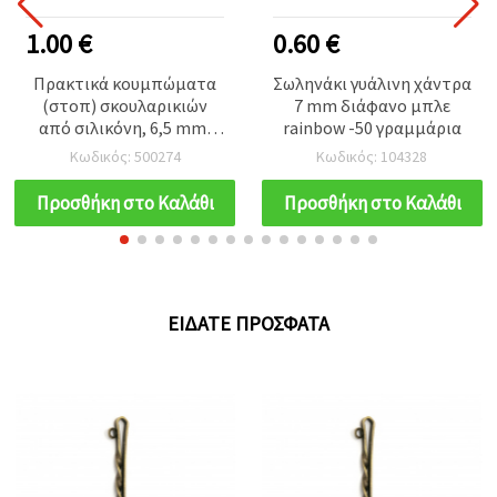
1.00 €
0.60 €
Πρακτικά κουμπώματα
Σωληνάκι γυάλινη χάντρα
(στοπ) σκουλαρικιών
7 mm διάφανο μπλε
από σιλικόνη, 6,5 mm,
rainbow -50 γραμμάρια
οπή 0,5 mm – 50 τεμ.,
Κωδικός: 500274
Κωδικός: 104328
ιδανικά για καρφωτά
σκουλαρίκια & DIY
Προσθήκη στο Καλάθι
Προσθήκη στο Καλάθι
κοσμήματα
ΕΊΔΑΤΕ ΠΡΌΣΦΑΤΑ