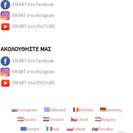
EM ART στο Facebook
EM ART στο Instagram
EM ART στο YOUTUBE
ΑΚΟΛΟΥΘΉΣΤΕ ΜΑΣ
EM ART στο Facebook
EM ART στο Instagram
EM ART στο YOUTUBE
Български
Ελληνικά
Română
Germany
Austria
Croatian
Czech
Hungary
Europe
Italy
Poland
Slovakia