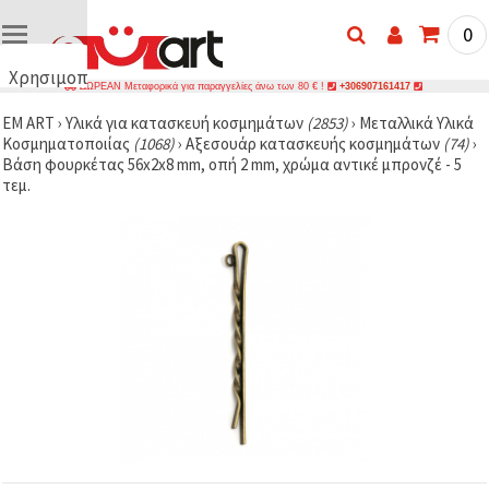
0
Χρησιμοποιούμε
ΔΩΡΕΑΝ Μεταφορικά για παραγγελίες άνω των 80 € !
+306907161417
cookies
EM ART
›
Υλικά για κατασκευή κοσμημάτων
(2853)
›
Μεταλλικά Υλικά
🍪
Κοσμηματοποιίας
(1068)
›
Αξεσουάρ κατασκευής κοσμημάτων
(74)
›
Χρησιμοποιούμε
Βάση φουρκέτας 56x2x8 mm, οπή 2 mm, χρώμα αντικέ μπρονζέ - 5
cookies και
τεμ.
παρόμοιες
τεχνολογίες
για να
διασφαλίσουμε
τη σωστή
λειτουργία
του
ιστότοπου,
να
βελτιώσουμε
την
εμπειρία
σας και, με
τη
συγκατάθεσή
σας, να
αναλύουμε
την