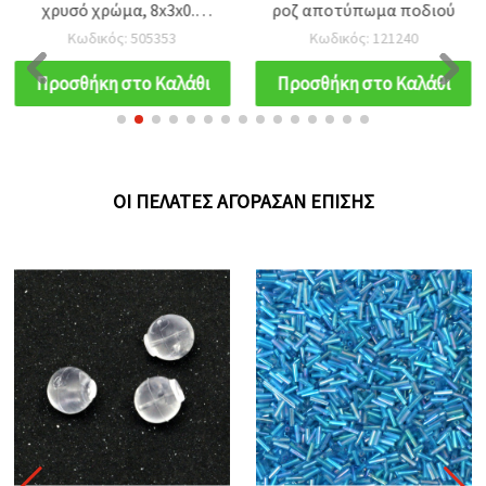
χρυσό χρώμα, 8x3x0.8
ροζ αποτύπωμα ποδιού
mm - 50 τεμ.
Κωδικός: 505353
Κωδικός: 121240
Προσθήκη στο Καλάθι
Προσθήκη στο Καλάθι
ΟΙ ΠΕΛΆΤΕΣ ΑΓΌΡΑΣΑΝ ΕΠΊΣΗΣ