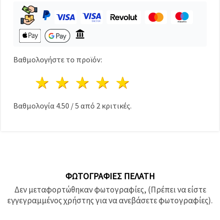
καθορίστε
τις
προτιμήσεις
σας στις
ρυθμίσεις
επιλέγοντας
το
δεδομένο
Βαθμολογήστε το προϊόν:
τύπο
cookies και
1 Αστέρι
2 Αστέρια
3 Αστέρια
4 Αστέρια
5 Αστέρια
κάνοντας
κλικ στο
κουμπί
Αποθήκευση.
Βαθμολογία
4.50
/
5
από
2
κριτικές.
Στον
ιστότοπο!
Ρυθμίσεις
ΦΩΤΟΓΡΑΦΊΕΣ ΠΕΛΆΤΗ
Δεν μεταφορτώθηκαν φωτογραφίες, (Πρέπει να είστε
εγγεγραμμένος χρήστης για να ανεβάσετε φωτογραφίες).