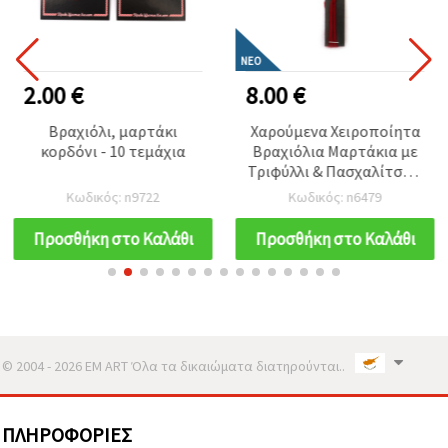
ΝΈΟ
2.00 €
8.00 €
Βραχιόλι, μαρτάκι
Χαρούμενα Χειροποίητα
κορδόνι - 10 τεμάχια
Βραχιόλια Μαρτάκια με
Τριφύλλι & Πασχαλίτσα –
Σετ 10 Τεμ., Τυχερά
Κωδικός: n9722
Κωδικός: n6479
Σύμβολα για Υγεία &
Ευτυχία για Κατασκευές
Προσθήκη στο Καλάθι
Προσθήκη στο Καλάθι
και DIY Χειροτεχνίες EM
ART
© 2004 - 2026 EM ART Όλα τα δικαιώματα διατηρούνται..
ΠΛΗΡΟΦΟΡΊΕΣ