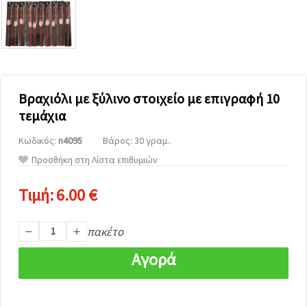
επισκεψιμότητα
και να
προβάλλουμε
πιο σχετικό
περιεχόμενο
και
διαφημίσεις,
μεταξύ
άλλων με
Βραχιόλι με ξύλινο στοιχείο με επιγραφή 10
τη βοήθεια
τεμάχια
των
συνεργατών
μας για
Κωδικός:
n4095
Βάρος: 30 γραμ..
αναλύσεις
Προσθήκη στη Λίστα επιθυμιών
και
μάρκετινγκ.
Μπορείτε
Τιμή:
6.00 €
να
συμφωνήσετε
να
πακέτο
χρησιμοποιήσετε
όλα τα
cookies
Αγορά
κάνοντας
κλικ στον
ιστότοπο!
Ή