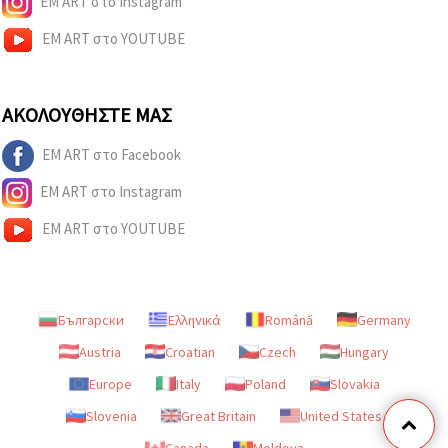
EM ART στο Instagram
EM ART στο YOUTUBE
ΑΚΟΛΟΥΘΉΣΤΕ ΜΑΣ
EM ART στο Facebook
EM ART στο Instagram
EM ART στο YOUTUBE
Български
Ελληνικά
Română
Germany
Austria
Croatian
Czech
Hungary
Europe
Italy
Poland
Slovakia
Slovenia
Great Britain
United States
Canada
Moldova