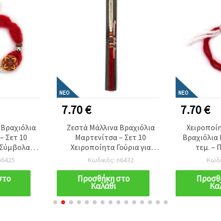
ΝΈΟ
ΝΈΟ
7.70 €
7.70 €
 Βραχιόλια
Ζεστά Μάλλινα Βραχιόλια
Χειροποί
– Σετ 10
Μαρτενίτσα – Σετ 10
Βραχιόλια 
 Σύμβολα
Χειροποίητα Γούρια για
τεμ. –
άπης &
Υγεία & Καλή Τύχη |
Σύμβολα Υ
n6425
Κωδικός: n6432
Κωδι
ράδοσης για
Βουλγαρική Παράδοση DIY
Καλής
νίες και
Χειροτεχνίας
Χει
στο
Προσθήκη στο
Προσθ
Καλάθι
Κα
υές