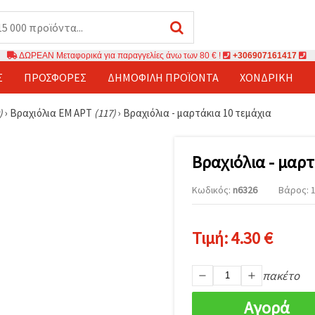
ΔΩΡΕΑΝ Μεταφορικά για παραγγελίες άνω των 80 € !
+306907161417
Σ
ΠΡΟΣΦΟΡΈΣ
ΔΗΜΟΦΙΛΉ ΠΡΟΪΌΝΤΑ
ΧΟΝΔΡΙΚΉ
)
›
Βραχιόλια ЕМ АРТ
(117)
›
Βραχιόλια - μαρτάκια 10 τεμάχια
Βραχιόλια - μαρτ
Κωδικός:
n6326
Βάρος: 1
Τιμή:
4.30 €
πακέτο
Αγορά