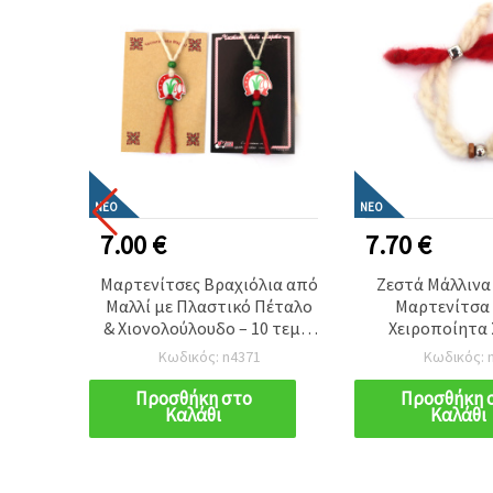
ΝΈΟ
ΝΈΟ
7.00 €
7.70 €
α
Μαρτενίτσες Βραχιόλια από
Ζεστά Μάλλινα
ίτσα –
Μαλλί με Πλαστικό Πέταλο
Μαρτενίτσα 
ητα
& Χιονολούλουδο – 10 τεμ. –
Χειροποίητα
Υγείας
Παραδοσιακά Βουλγαρικά
Υγείας, Αγ
Κωδικός: n4371
Κωδικός: 
άδοσης
Σύμβολα Άνοιξης, Υγείας &
Βουλγαρικής Πα
DIY
Καλοτυχίας
DIY Χειροτεχ
Προσθήκη στο
Προσθήκη 
Καλάθι
Καλάθι
Κατασκε