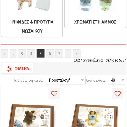
ΨΗΦΊΔΕΣ & ΠΡΌΤΥΠΑ
ΧΡΩΜΑΤΙΣΤΉ ΆΜΜΟΣ
ΜΩΣΑΪΚΟΎ
«
‹
3
4
5
6
7
›
»
1627 αντικείμενα | σελίδες 5/34
ΦΊΛΤΡΑ
Ταξινόμηση κατά:
Ανά σελίδα: