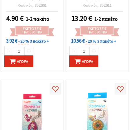
Μονόκερου, 40×98×62
(DIY), 11x17x9.5 cm
Κωδικός:
852001
Κωδικός:
852011
mm
4.90
€
13.20
€
1-2 πακέτο
1-2 πακέτο
ΕΚΠΤΏΣΕΙΣ
ΕΚΠΤΏΣΕΙΣ
ΓΙΑ ΠΟΣΌΤΗΤΑ
ΓΙΑ ΠΟΣΌΤΗΤΑ
3.92 €
10.56 €
- 20 %
3 πακέτο +
- 20 %
3 πακέτο +
ΑΓΟΡΆ
ΑΓΟΡΆ