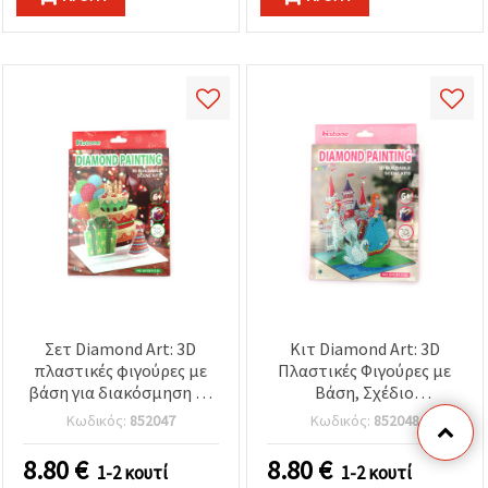
Σετ Diamond Art: 3D
Κιτ Diamond Art: 3D
πλαστικές φιγούρες με
Πλαστικές Φιγούρες με
βάση για διακόσμηση με
Βάση, Σχέδιο
διαμαντάκια, θέμα
Πριγκίπισσα & Κάστρο
Κωδικός:
852047
Κωδικός:
852048
γενεθλίων, 17x14x20 cm
για Ζωγραφική με
Διαμάντια, 17x14x20 εκ.
8.80
€
8.80
€
1-2 κουτί
1-2 κουτί