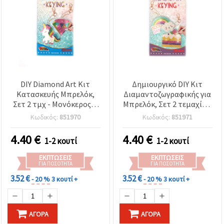
DIY Diamond Art Κιτ
Δημιουργικό DIY Κιτ
Κατασκευής Μπρελόκ,
Διαμαντοζωγραφικής για
Σετ 2 τμχ - Μονόκερος &
Μπρελόκ, Σετ 2 τεμαχίων
Διαμάντι, 8x7 εκ.
- Σχέδια Ουράνιο Τόξο &
Κωδικός:
851970
Κωδικός:
851971
Τούρτα, 8 x 7 εκ.
4.40
€
4.40
€
1-2 κουτί
1-2 κουτί
ΕΚΠΤΏΣΕΙΣ
ΕΚΠΤΏΣΕΙΣ
ΓΙΑ ΠΟΣΌΤΗΤΑ
ΓΙΑ ΠΟΣΌΤΗΤΑ
3.52 €
3.52 €
- 20 %
3 κουτί +
- 20 %
3 κουτί +
ΑΓΟΡΆ
ΑΓΟΡΆ