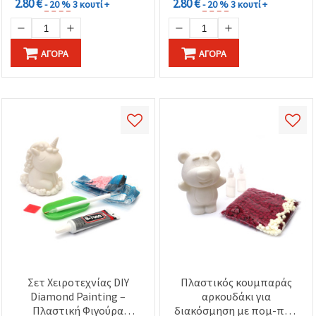
2.80 €
2.80 €
- 20 %
3 κουτί +
- 20 %
3 κουτί +
ΑΓΟΡΆ
ΑΓΟΡΆ
Σετ Χειροτεχνίας DIY
Πλαστικός κουμπαράς
Diamond Painting –
αρκουδάκι για
Πλαστική Φιγούρα
διακόσμηση με πομ-πομ