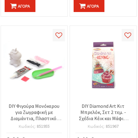
ΑΓΟΡΆ
ΑΓΟΡΆ
DIY Φιγούρα Μονόκερου
DIY Diamond Art Κιτ
για Ζωγραφική με
Μπρελόκ, Σετ 2 τεμ. -
Διαμάντια, Πλαστικό,
Σχέδια Κέικ και Μάφιν,
31×77×45 mm
8x7 cm
Κωδικός:
851955
Κωδικός:
851967