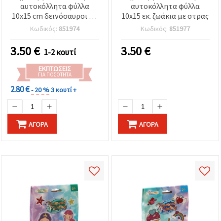
αυτοκόλλητα φύλλα
αυτοκόλλητα φύλλα
10x15 cm δεινόσαυροι με
10x15 εκ. ζωάκια με στρας
στρας
Κωδικός:
851974
Κωδικός:
851977
3.50
€
3.50
€
1-2 κουτί
ΕΚΠΤΏΣΕΙΣ
ΓΙΑ ΠΟΣΌΤΗΤΑ
2.80 €
- 20 %
3 κουτί +
ΑΓΟΡΆ
ΑΓΟΡΆ