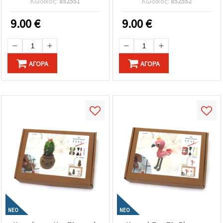
Κωδικός:
852551
Κωδικός:
852552
Χαλαρωτικό Πρότζεκτ
Χαλαρωτικό & Όμορφο
Πλεξίματος, Ιδανικό για
DIY Έργο Χειροτεχνίας,
9.00
€
9.00
€
Χειροποίητα Δώρα και
Ιδανικό για Χειροποίητα
Ανοιξιάτικη Διακόσμηση
Δώρα και Διακόσμηση
(DIY)
Σπιτιού
ΑΓΟΡΆ
ΑΓΟΡΆ
ΝΈΟ
ΝΈΟ