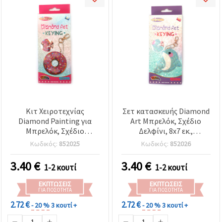
Κιτ Χειροτεχνίας
Σετ κατασκευής Diamond
Diamond Painting για
Art Μπρελόκ, Σχέδιο
Μπρελόκ, Σχέδιο
Δελφίνι, 8x7 εκ.,
Ντόνατ, 8x7 εκ.
Αξεσουάρ Χειροτεχνίας
Κωδικός:
852025
Κωδικός:
852026
για Παιδιά και Ενήλικες
3.40
€
3.40
€
1-2 κουτί
1-2 κουτί
ΕΚΠΤΏΣΕΙΣ
ΕΚΠΤΏΣΕΙΣ
ΓΙΑ ΠΟΣΌΤΗΤΑ
ΓΙΑ ΠΟΣΌΤΗΤΑ
2.72 €
2.72 €
- 20 %
3 κουτί +
- 20 %
3 κουτί +