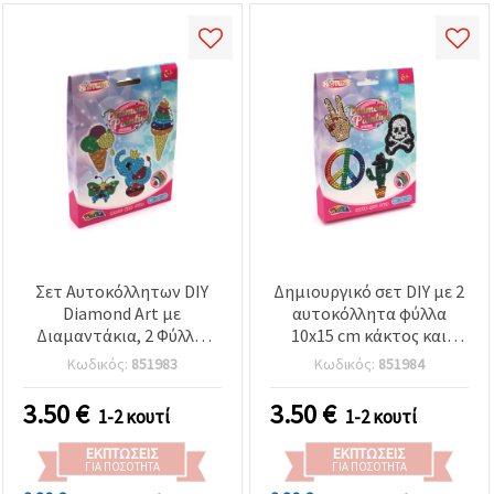
Σετ Αυτοκόλλητων DIY
Δημιουργικό σετ DIY με 2
Diamond Art με
αυτοκόλλητα φύλλα
Διαμαντάκια, 2 Φύλλα,
10x15 cm κάκτος και
Σχέδια Ελέφαντας &
νεκροκεφαλή με στρας
Κωδικός:
851983
Κωδικός:
851984
Παγωτό, 10x15 εκ.
3.50
€
3.50
€
1-2 κουτί
1-2 κουτί
ΕΚΠΤΏΣΕΙΣ
ΕΚΠΤΏΣΕΙΣ
ΓΙΑ ΠΟΣΌΤΗΤΑ
ΓΙΑ ΠΟΣΌΤΗΤΑ