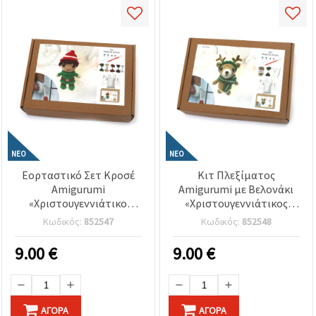
ΝΈΟ
ΝΈΟ
Εορταστικό Σετ Κροσέ
Κιτ Πλεξίματος
Amigurumi
Amigurumi με Βελονάκι
«Χριστουγεννιάτικο
«Χριστουγεννιάτικος
Ξωτικό», 60×45×50 mm,
Τάρανδος», 60×45×50
Κωδικός:
852547
Κωδικός:
852548
GZ2139 – Χαρούμενο και
mm, GZ2140 – Ζεστό και
Δημιουργικό Project
Χαρούμενο Crochet
9.00
€
9.00
€
Πλεξίματος με Βελονάκι,
Project, Ιδανικό για
Ιδανικό για
Χριστουγεννιάτικα Δώρα
Χριστουγεννιάτικα Δώρα
& Χειμερινή Διακόσμηση
και Στολίδια /
ΑΓΟΡΆ
ΑΓΟΡΆ