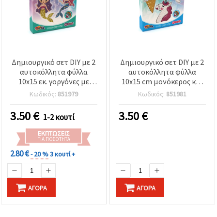
Δημιουργικό σετ DIY με 2
Δημιουργικό σετ DIY με 2
αυτοκόλλητα φύλλα
αυτοκόλλητα φύλλα
10x15 εκ. γοργόνες με
10x15 cm μονόκερος και
στρας
παγωτό με στρας
Κωδικός:
851979
Κωδικός:
851981
3.50
€
3.50
€
1-2 κουτί
ΕΚΠΤΏΣΕΙΣ
ΓΙΑ ΠΟΣΌΤΗΤΑ
2.80 €
- 20 %
3 κουτί +
ΑΓΟΡΆ
ΑΓΟΡΆ