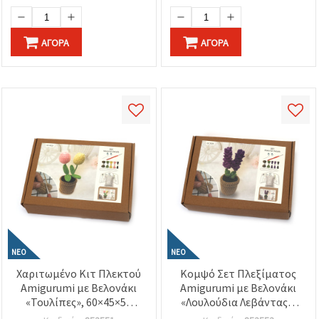
Ιδανικό για
Ρομαντική Διακόσμηση
Χριστουγεννιάτικα Δώρα
DIY
και Χριστουγεννιάτικη
ΑΓΟΡΆ
ΑΓΟΡΆ
Διακόσμηση
ΝΈΟ
ΝΈΟ
Χαριτωμένο Κιτ Πλεκτού
Κομψό Σετ Πλεξίματος
Amigurumi με Βελονάκι
Amigurumi με Βελονάκι
«Τουλίπες», 60×45×50
«Λουλούδια Λεβάντας»,
mm, GZ2025 – Όμορφο &
60×45×50 mm, GZ2026 –