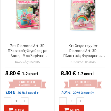
Σετ Diamond Art: 3D
Κιτ Χειροτεχνίας
Πλαστικές Φιγούρες με
Diamond Art: 3D
Βάση - Μπαλαρίνες,
Πλαστικές Φιγούρες με
17x14x20 εκ., Αξεσουάρ
βάση - Μονόκερος,
Κωδικός:
852045
Κωδικός:
852046
Χειροτεχνίας για Παιδιά &
Ουράνιο Τόξο & LOVE,
Ενήλικες
17x14x20 εκ.
8.80
€
8.80
€
1-2 κουτί
1-2 κουτί
ΕΚΠΤΏΣΕΙΣ
ΕΚΠΤΏΣΕΙΣ
ΓΙΑ ΠΟΣΌΤΗΤΑ
ΓΙΑ ΠΟΣΌΤΗΤΑ
7.04 €
7.04 €
- 20 %
3 κουτί +
- 20 %
3 κουτί +
ΑΓΟΡΆ
ΑΓΟΡΆ