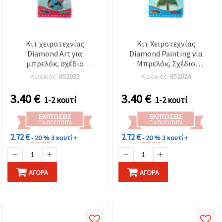
Κιτ χειροτεχνίας
Κιτ Χειροτεχνίας
Diamond Art για
Diamond Painting για
μπρελόκ, σχέδιο
Μπρελόκ, Σχέδιο
γοργόνα, 8x7 cm
Ηλιοτρόπιο, 8x7 εκ.
Κωδικός:
852023
Κωδικός:
852024
3.40
€
3.40
€
1-2 κουτί
1-2 κουτί
ΕΚΠΤΏΣΕΙΣ
ΕΚΠΤΏΣΕΙΣ
ΓΙΑ ΠΟΣΌΤΗΤΑ
ΓΙΑ ΠΟΣΌΤΗΤΑ
2.72 €
2.72 €
- 20 %
3 κουτί +
- 20 %
3 κουτί +
ΑΓΟΡΆ
ΑΓΟΡΆ