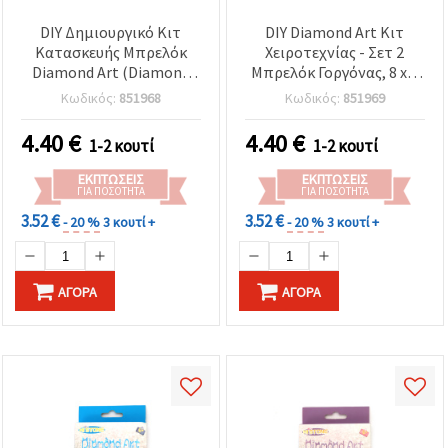
DIY Δημιουργικό Κιτ
DIY Diamond Art Κιτ
Κατασκευής Μπρελόκ
Χειροτεχνίας - Σετ 2
Diamond Art (Diamond
Μπρελόκ Γοργόνας, 8 x 7
Painting), Σετ 2 τεμ. -
εκ.
Κωδικός:
851968
Κωδικός:
851969
Ψάρι & Αστερίας, 8x7 εκ.
4.40
€
4.40
€
1-2 κουτί
1-2 κουτί
ΕΚΠΤΏΣΕΙΣ
ΕΚΠΤΏΣΕΙΣ
ΓΙΑ ΠΟΣΌΤΗΤΑ
ΓΙΑ ΠΟΣΌΤΗΤΑ
3.52 €
3.52 €
- 20 %
3 κουτί +
- 20 %
3 κουτί +
ΑΓΟΡΆ
ΑΓΟΡΆ