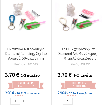
Πλαστικό Μπρελόκ για
Σετ DIY χειροτεχνίας
Diamond Painting, Σχέδιο
Diamond Art Μονόκερος –
Αλεπού, 50x65x38 mm
Μπρελόκ κλειδιών
ζωγραφικής με πλαστικά
Κωδικός:
851949
Κωδικός:
851950
στρας, 31x76x44 mm
3.70
€
3.70
€
1-2 πακέτο
1-2 πακέτο
ΕΚΠΤΏΣΕΙΣ
ΕΚΠΤΏΣΕΙΣ
ΓΙΑ ΠΟΣΌΤΗΤΑ
ΓΙΑ ΠΟΣΌΤΗΤΑ
2.96 €
2.96 €
- 20 %
3 πακέτο +
- 20 %
3 πακέτο +