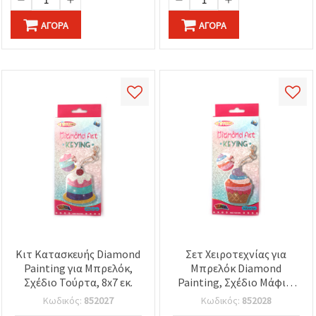
ΑΓΟΡΆ
ΑΓΟΡΆ
Κιτ Κατασκευής Diamond
Σετ Χειροτεχνίας για
Painting για Μπρελόκ,
Μπρελόκ Diamond
Σχέδιο Τούρτα, 8x7 εκ.
Painting, Σχέδιο Μάφιν,
8x7 εκ., DIY Δώρο για
Κωδικός:
852027
Κωδικός:
852028
Παιδιά & Ενήλικες