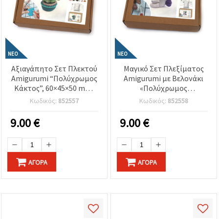
ΝΈΟ
ΝΈΟ
Αξιαγάπητο Σετ Πλεκτού
Μαγικό Σετ Πλεξίματος
Amigurumi “Πολύχρωμος
Amigurumi με Βελονάκι
Κάκτος”, 60×45×50 mm,
«Πολύχρωμος
GZ2112 – Ιδανικό για
Μονόκερος», 60×45×50
Κωδικός:
852557
Κωδικός:
852558
Διασκεδαστικά DIY
mm, GZ2142 –
Projects Βελονάκι και
Διασκεδαστικό και
9.00
€
9.00
€
Χειροποίητα Δώρα
Δημιουργικό Έργο
Χειροτεχνίας, Ιδανικό για
Χειροποίητα Δώρα και
Ονειρική Διακόσμηση
ΑΓΟΡΆ
ΑΓΟΡΆ