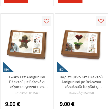
Διακόσμηση
Χριστουγέννων
ΝΈΟ
ΝΈΟ
Γλυκό Σετ Amigurumi
Χαριτωμένο Κιτ Πλεκτού
Πλεκτού με Βελονάκι
Amigurumi με Βελονάκι
«Χριστουγεννιάτικο
«Λουλούδι Καρδιά»,
Μπισκότο», 60×45×50
60×45×50 mm, GZ2024 –
Κωδικός:
852549
Κωδικός:
852550
mm, GZ2141 –
Γλυκό & Δημιουργικό
Διασκεδαστικό &
Έργο Crochet, Ιδανικό για
9.00
€
9.00
€
Γιορτινό DIY Project,
Χειροποίητα Δώρα και