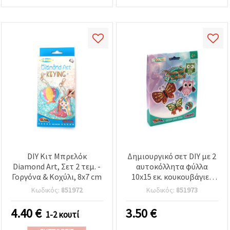
DIY Κιτ Μπρελόκ
Δημιουργικό σετ DIY με 2
Diamond Art, Σετ 2 τεμ. -
αυτοκόλλητα φύλλα
Γοργόνα & Κοχύλι, 8x7 cm
10x15 εκ. κουκουβάγιες
και πεταλούδες με στρας
Κωδικός:
851972
Κωδικός:
851973
4.40
€
3.50
€
1-2 κουτί