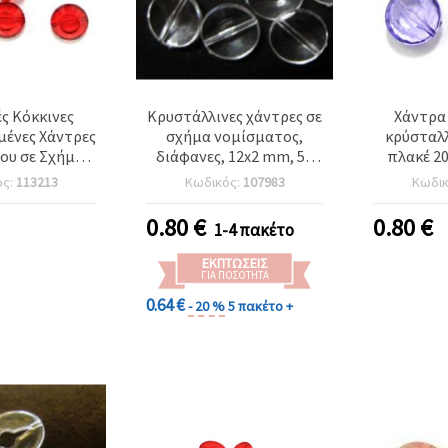
ς Κόκκινες
Κρυστάλλινες χάντρες σε
Χάντρα
ένες Χάντρες
σχήμα νομίσματος,
κρύσταλ
ου σε Σχήμα
διάφανες, 12x2 mm, 50
πλακέ 20
, 20 mm, 50 g
γρ.
γρ
ός:
113213
Κωδικός:
107983
Κωδι
ψές και
ιακές για
0.80
€
0.80
€
1-4 πακέτο
ατα & DIY
οτεχνίες
ΕΚΠΤΏΣΕΙΣ
ΓΙΑ ΠΟΣΌΤΗΤΑ
0.64 €
- 20 %
5 πακέτο +