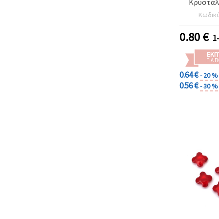
Κρυστάλ
Διάφανες
Κωδικ
Κοσμήματα
Κολιέ & 
0.80
€
1
ΕΚΠ
ΓΙΑ 
0.64 €
- 20 %
0.56 €
- 30 %