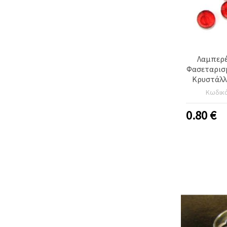
Λαμπερέ
Φασεταρισμ
Κρυστάλλ
Νομίσματος
Κωδικ
– Κομ
Εντυπωσ
0.80
€
Κοσμήμ
Χειρ