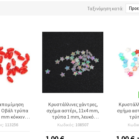
Ταξινόμηση κατά:
απομίμηση
Κρυστάλλινες χάντρες,
Κρυστάλλ
 Οβάλ τρύπα
σχήμα αστέρι, 11x4 mm,
σχήμα αστ
 mm κόκκινο
τρύπα 1 mm, λευκό
τρύ
μάρια ~ 790
χρώμα RAINBOW – 20
πολύχρω
ός:
113256
Κωδικός:
108507
Κωδι
μάχια
γραμμάρια, ~85 τεμάχια
20 γρα
τ
1.00
€
1.00
€