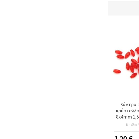
Χάντρα 
κρύσταλλο
8x4mm 1,5
-50 γραμ
Κωδικ
τε
1.20
€