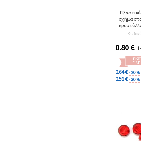
Πλαστικές
σχήμα στα
κρυστάλλο
κόκκιν
Κωδικ
0.80
€
1
ΕΚΠ
ΓΙΑ 
0.64 €
- 20 %
0.56 €
- 30 %