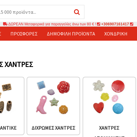
ΔΩΡΕΑΝ Μεταφορικά για παραγγελίες άνω των 80 € !
+306907161417
Σ
ΠΡΟΣΦΟΡΈΣ
ΔΗΜΟΦΙΛΉ ΠΡΟΪΌΝΤΑ
ΧΟΝΔΡΙΚΉ
Σ ΧΆΝΤΡΕΣ
 ΑΝΤΙΚΈ
ΔΊΧΡΩΜΕΣ ΧΆΝΤΡΕΣ
ΧΆΝΤΡΕΣ