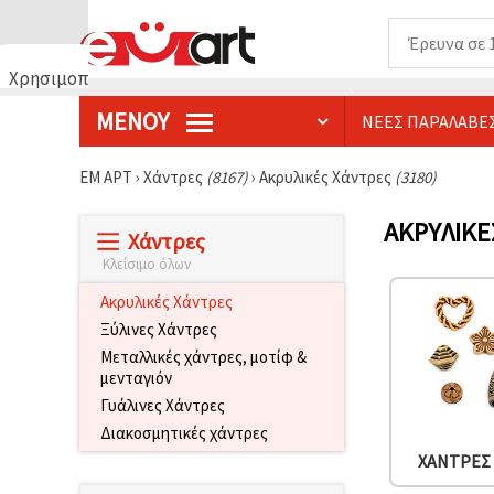
Χρησιμοποιούμε
cookies
ΜΕΝΟΎ
ΝΈΕΣ ΠΑΡΑΛΑΒΈ
🍪
Χρησιμοποιούμε
cookies και
ΕΜ ΑΡΤ
›
Χάντρες
(8167)
›
Ακρυλικές Χάντρες
(3180)
παρόμοιες
τεχνολογίες
για να
ΑΚΡΥΛΙΚΈ
Χάντρες
διασφαλίσουμε
τη σωστή
Κλείσιμο όλων
λειτουργία
του
Ακρυλικές Χάντρες
ιστότοπου,
να
Ξύλινες Χάντρες
βελτιώσουμε
Μεταλλικές χάντρες, μοτίφ &
την
μενταγιόν
εμπειρία
σας και, με
Γυάλινες Χάντρες
τη
Διακοσμητικές χάντρες
συγκατάθεσή
σας, να
ΧΆΝΤΡΕΣ
αναλύουμε
την