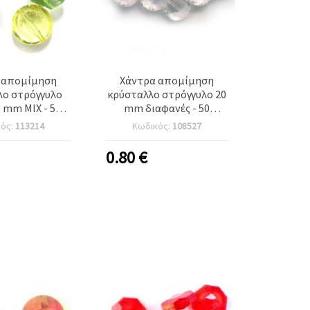
 απομίμηση
Χάντρα απομίμηση
λο στρόγγυλο
κρύσταλλο στρόγγυλο 20
 mm MIX - 50
mm διαφανές - 50
αμμάρια
γραμμάρια
κός:
113214
Κωδικός:
108527
0.80
€