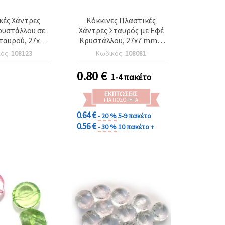
κές Χάντρες
Κόκκινες Πλαστικές
ρυστάλλου σε
Χάντρες Σταυρός με Εφέ
ταυρού, 27x7
Κρυστάλλου, 27x7 mm –
ικτα Χρώματα
50 γρ.
κός:
108123
Κωδικός:
108081
 50 γρ
0.80
€
1-4 πακέτο
ΕΚΠΤΏΣΕΙΣ
ΓΙΑ ΠΟΣΌΤΗΤΑ
0.64 €
- 20 %
5-9 πακέτο
0.56 €
- 30 %
10 πακέτο +