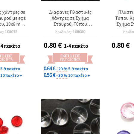
 χάντρες σε
Διάφανες Πλαστικές
Πλαστι
υρού με εφέ
Χάντρες σε Σχήμα
Τύπου Κ
υ, 18x6 mm,
Σταυρού, Τύπου
Σχήμα Σ
ες – 50 g
Κρυστάλλου, 27x7 mm –
mm, Ανάμ
ός:
108078
Κωδικός:
108080
Κωδι
50 g
–
0.80
€
0.80
€
-4 πακέτο
1-4 πακέτο
ΤΏΣΕΙΣ
ΕΚΠΤΏΣΕΙΣ
ΠΟΣΌΤΗΤΑ
ΓΙΑ ΠΟΣΌΤΗΤΑ
0.64 €
5-9 πακέτο
- 20 %
5-9 πακέτο
0.56 €
10 πακέτο +
- 30 %
10 πακέτο +