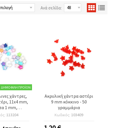
Ανά σελίδα:
ΔΗΜΟΦΙΛΉ ΠΡΟΪΌΝ
ινες χάντρες,
Ακρυλική χάντρα αστέρι
έρι, 11x4 mm,
9 mm κόκκινο - 50
πα 1 mm,
γραμμάρια
μο RAINBOW –
κός:
113204
Κωδικός:
103409
μμάρια, ~85
εμάχια
1.20
€