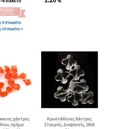
1-4 πακέτο
ΠΤΏΣΕΙΣ
 ΠΟΣΌΤΗΤΑ
%
5-9 πακέτο
%
10 πακέτο +
κκινες χάντρες
Κρυστάλλινες Χάντρες
λλου, σχήμα
Σταυρός, Διαφανείς, 18x6