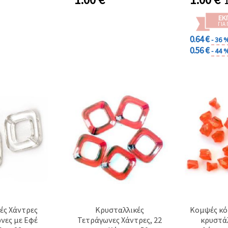
ΕΚ
ΓΙΑ
0.64 €
- 36 
0.56 €
- 44 
ές Χάντρες
Κρυσταλλικές
Κομψές κό
νες με Εφέ
Τετράγωνες Χάντρες, 22
κρυστά