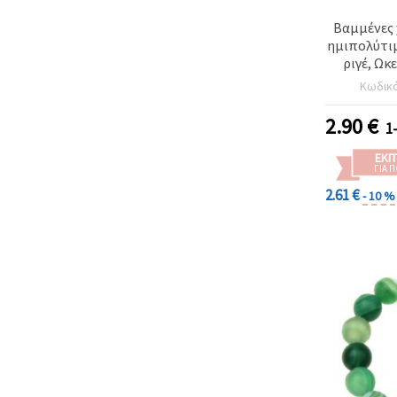
Βαμμένες 
ημιπολύτιμ
ριγέ, Ωκ
παγωμέ
Κωδικ
στρογγυ
κορδόνι
2.90
€
1
ΕΚΠ
ΓΙΑ 
2.61 €
- 10 %