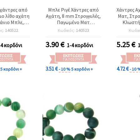
χάντρες από
Μπλε Ριγέ Χάντρες από
Χάντρες Α
ο λίθο αχάτη
Αχάτη, 8 mm Στρογγυλές,
Ματ, Στρο
εάνιο Μπλε,
Παγωμένο Ματ
Κλωστή 
νες, ματ,
Φινίρισμα, περίπου 47
κατασκευ
ός:
140522
Κωδικός:
140523
Κωδι
λές 6 mm,
τεμ. ανά κλωστή – Μπλε
 ~ 64 τεμ.
χάντρες χειροτεχνίας για
3.90
€
5.25
€
-4 κορδόνι
1-4 κορδόνι
DIY κατασκευή
κοσμημάτων, βραχιόλια
ΤΏΣΕΙΣ
ΕΚΠΤΏΣΕΙΣ
ΕΚ
& κολιέ
ΠΟΣΌΤΗΤΑ
ΓΙΑ ΠΟΣΌΤΗΤΑ
ΓΙΑ
3.51 €
4.72 €
5 κορδόνι +
- 10 %
5 κορδόνι +
- 10 