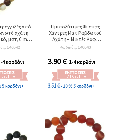
τρογγυλές από
Ημιπολύτιμες Φυσικές
ζωνωτό αχάτη
Χάντρες Ματ Ραβδωτού
υκό, ματ, 6 mm
Αχάτη – Μικτές Καφέ
ιμος λίθος - 1
Αποχρώσεις, Στρογγυλές
κός:
140542
Κωδικός:
140543
(περίπου 62
8 mm, Κορδόνι ~47 τεμ.,
τεμ.)
για Κατασκευή
3.90
€
1-4 κορδόνι
1-4 κορδόνι
Κοσμημάτων
ΠΤΏΣΕΙΣ
ΕΚΠΤΏΣΕΙΣ
 ΠΟΣΌΤΗΤΑ
ΓΙΑ ΠΟΣΌΤΗΤΑ
3.51 €
%
5 κορδόνι +
- 10 %
5 κορδόνι +