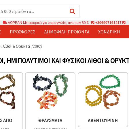
ΔΩΡΕΑΝ Μεταφορικά για παραγγελίες άνω των 80 € !
+306907161417
Σ
ΠΡΟΣΦΟΡΈΣ
ΔΗΜΟΦΙΛΉ ΠΡΟΪΌΝΤΑ
ΧΟΝΔΡΙΚΉ
ι λίθοι & Ορυκτά
(1397)
Ι, ΗΜΙΠΟΛΎΤΙΜΟΙ ΚΑΙ ΦΥΣΙΚΟΊ ΛΊΘΟΙ & ΟΡΥΚ
Σ ΑΠΌ
ΘΡΑΎΣΜΑΤΑ
ΑΒΕΝΤΟΥΡΊΝΗ