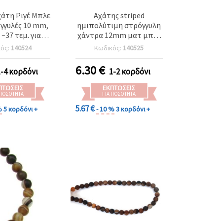
χάτη Ριγέ Μπλε
Αχάτης striped
γγυλές 10 mm,
ημιπολύτιμη στρόγγυλη
~37 τεμ. για
χάντρα 12mm ματ μπλε
ή κοσμημάτων
~ 33 τεμάχια
κός:
140524
Κωδικός:
140525
6.30
€
1-4 κορδόνι
1-2 κορδόνι
ΠΤΏΣΕΙΣ
ΕΚΠΤΏΣΕΙΣ
 ΠΟΣΌΤΗΤΑ
ΓΙΑ ΠΟΣΌΤΗΤΑ
5.67 €
%
5 κορδόνι +
- 10 %
3 κορδόνι +