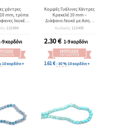
ες χάντρες
Κομψές Γυάλινες Χάντρες
 10 mm, τρύπα
Κρακελέ 10 mm –
άφανες λευκές
Διάφανο Λευκό με Ασημί
με λευκή βαφή
Λάμψη, Σειρά ~85 τεμ.
κός:
115494
Κωδικός:
115495
ς), σειρά ~85
ιδανικές για
2.30
€
1-9 κορδόνι
1-9 κορδόνι
ή κοσμημάτων,
ing & DIY
ΠΤΏΣΕΙΣ
ΕΚΠΤΏΣΕΙΣ
οτεχνίες
 ΠΟΣΌΤΗΤΑ
ΓΙΑ ΠΟΣΌΤΗΤΑ
1.61 €
%
10 κορδόνι +
- 30 %
10 κορδόνι +