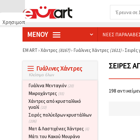
Χρησιμοποιούμε
cookies
ΜΕΝΟΎ
ΝΈΕΣ ΠΑΡΑΛΑΒΈ
🍪
Χρησιμοποιούμε
cookies και
EM ART
›
Χάντρες
(8167)
›
Γυάλινες Χάντρες
(1611)
›
Σειρές
παρόμοιες
τεχνολογίες
για να
ΣΕΙΡΈΣ Α
Γυάλινες Χάντρες
διασφαλίσουμε
τη σωστή
Κλείσιμο όλων
λειτουργία
του
Γυάλινα Μενταγιόν
(20)
ιστότοπου,
198 αντικείμεν
να
Μικροχάντρες
(55)
βελτιώσουμε
Χάντρες από κρυσταλλικό
την
γυαλί
(10)
εμπειρία
σας και, με
Σειρές πολύεδρων κρυστάλλων
τη
(106)
συγκατάθεσή
σας, να
Ματ & Λαστιχένιες Χάντρες
(6)
αναλύουμε
Μάτι του Κακού Μουράνο
την