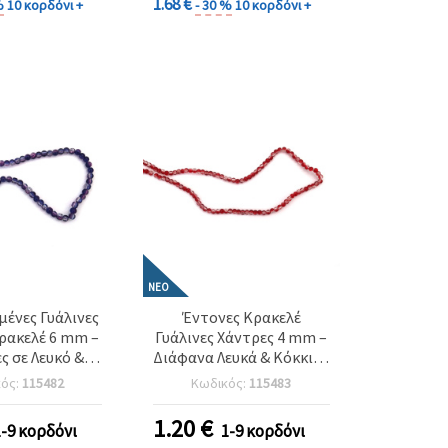
1.68 €
%
10 κορδόνι +
- 30 %
10 κορδόνι +
ΝΈΟ
ένες Γυάλινες
Έντονες Κρακελέ
ρακελέ 6 mm –
Γυάλινες Χάντρες 4 mm –
ς σε Λευκό &
Διάφανα Λευκά & Κόκκινα
 1 mm, Σειρά
(αναμεικτά), Οπή 1 mm,
κός:
115482
Κωδικός:
115483
 – Ιδανικές για
Σειρά περίπου 205 τεμ. –
κοσμήματα &
Ιδανικές για γιορτινά
1.20
€
1-9 κορδόνι
1-9 κορδόνι
 χειροποίητες
κοσμήματα &