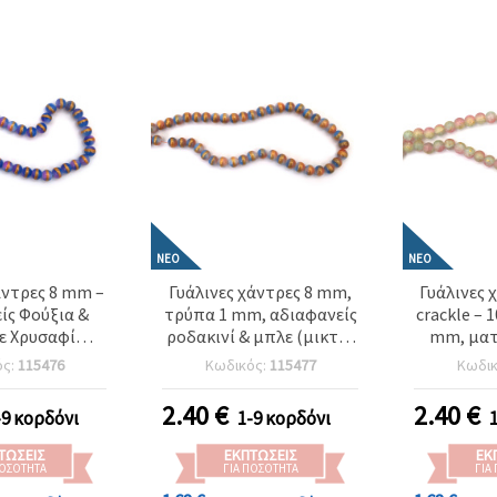
ΝΈΟ
ΝΈΟ
άντρες 8 mm –
Γυάλινες χάντρες 8 mm,
Γυάλινες 
ίς Φούξια &
τρύπα 1 mm, αδιαφανείς
crackle – 
ε Χρυσαφί
ροδακινί & μπλε (μικτά)
mm, ματ
μα (χρώμα),
με χρυσαφί περίγραμμα,
ανάμεικτ
ός:
115476
Κωδικός:
115477
Κωδι
mm, Κλωστή
περαστή σειρά ~105 τεμ.
κρεμ, ροζ
– Ιδανικές για
– Ιδανικές για κατασκευή
χρυσή
2.40
€
2.40
€
-9 κορδόνι
1-9 κορδόνι
οσμήματα &
κοσμημάτων, beading &
κορδόνι
ωσιακές
χειροτεχνικές DIY
Ιδανικές 
ΤΏΣΕΙΣ
ΕΚΠΤΏΣΕΙΣ
ΕΚ
ποίητες
κατασκευές
κοσμημάτ
ΠΟΣΌΤΗΤΑ
ΓΙΑ ΠΟΣΌΤΗΤΑ
ΓΙΑ
ουργίες
χειρ