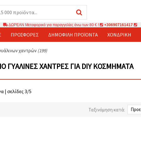
ΔΩΡΕΑΝ Μεταφορικά για παραγγελίες άνω των 80 € !
+306907161417
Σ
ΠΡΟΣΦΟΡΈΣ
ΔΗΜΟΦΙΛΉ ΠΡΟΪΌΝΤΑ
ΧΟΝΔΡΙΚΉ
 γυάλινων χαντρών
(199)
ΠΌ ΓΥΆΛΙΝΕΣ ΧΆΝΤΡΕΣ ΓΙΑ DIY ΚΟΣΜΉΜΑΤΑ
α | σελίδες 3/5
Ταξινόμηση κατά: