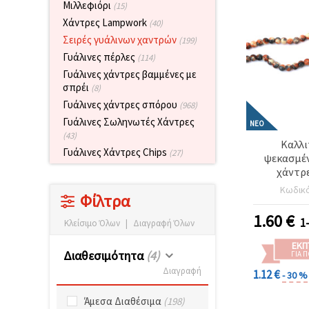
Μιλλεφιόρι
(15)
επισκεψιμότητα
και να
Χάντρες Lampwork
(40)
προβάλλουμε
Σειρές γυάλινων χαντρών
πιο σχετικό
(199)
περιεχόμενο
Γυάλινες πέρλες
(114)
και
διαφημίσεις,
Γυάλινες χάντρες βαμμένες με
μεταξύ
σπρέι
(8)
άλλων με
Γυάλινες χάντρες σπόρου
(968)
τη βοήθεια
των
Γυάλινες Σωληνωτές Χάντρες
ΝΈΟ
συνεργατών
(43)
μας για
Καλλι
αναλύσεις
Γυάλινες Χάντρες Chips
(27)
ψεκασμέν
και
χάντρε
μάρκετινγκ.
Γαλακτερό
Μπορείτε
Κωδικ
Φίλτρα
και σκούρ
να
συμφωνήσετε
τρύπα 1 m
1.60
€
1
να
Κλείσιμο Όλων
|
Διαγραφή Όλων
~100 τεμ. 
χρησιμοποιήσετε
μοντέρνα
όλα τα
ΕΚΠ
και μ
Διαθεσιμότητα
(4)
cookies
ΓΙΑ 
κάνοντας
χειρο
Διαγραφή
1.12 €
- 30 %
κλικ στον
δημι
ιστότοπο!
Ή
Άμεσα Διαθέσιμα
(198)