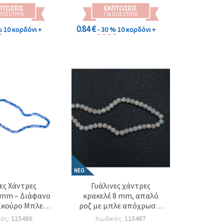
υργίες DIY
καλλιτεχνικές
ΠΤΏΣΕΙΣ
ΕΚΠΤΏΣΕΙΣ
χειροποίητες
 ΠΟΣΌΤΗΤΑ
ΓΙΑ ΠΟΣΌΤΗΤΑ
δημιουργίες
0.84 €
%
10 κορδόνι +
- 30 %
10 κορδόνι +
ΝΈΟ
ες Χάντρες
Γυάλινες χάντρες
 mm – Διάφανο
κρακελέ 8 mm, απαλό
Σκούρο Μπλε,
ροζ με μπλε απόχρωση,
 mm, Κορδόνι
επικάλυψη AB, τρύπα 1
κός:
115486
Κωδικός:
115487