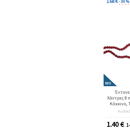
1.68 €
- 30 %
ΝΈΟ
Έντονες
Χάντρες 8 
Κόκκινο, 
Κορδόνι 
Κωδικ
Ιδανικές
Κοσμ
1.40
€
1
Εντυπωσ