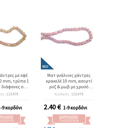
ΝΈΟ
χάντρες με εφέ
Ματ γυάλινες χάντρες
10 mm, τρύπα 1
κρακελέ 10 mm, ασορτί
 διάφανες σε
ροζ & μωβ με χρυσό
ες αποχρώσεις
χρώμα, τρύπα 1 mm, ~85
κός:
115478
Κωδικός:
115479
 & τιρκουάζ με
τεμ. – για κοσμήματα &
 απόχρωση,
χειροτεχνίες
2.40
€
1-9 κορδόνι
1-9 κορδόνι
 ~85 τεμ. –
για κατασκευή
ΠΤΏΣΕΙΣ
ΕΚΠΤΏΣΕΙΣ
ων, beading &
 ΠΟΣΌΤΗΤΑ
ΓΙΑ ΠΟΣΌΤΗΤΑ
οτεχνίες