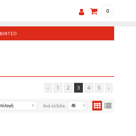
0
ΒΊΝΤΕΟ
‹
1
2
3
4
5
›
Ανά σελίδα: