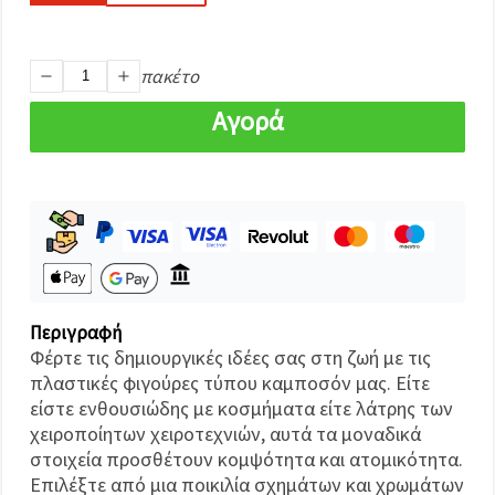
καθορίστε
τις
προτιμήσεις
σας στις
ρυθμίσεις
πακέτο
επιλέγοντας
το
Αγορά
δεδομένο
τύπο
cookies και
κάνοντας
κλικ στο
κουμπί
Αποθήκευση.
Στον
ιστότοπο!
Περιγραφή
Φέρτε τις δημιουργικές ιδέες σας στη ζωή με τις
Ρυθμίσεις
πλαστικές φιγούρες τύπου καμποσόν μας. Είτε
είστε ενθουσιώδης με κοσμήματα είτε λάτρης των
χειροποίητων χειροτεχνιών, αυτά τα μοναδικά
στοιχεία προσθέτουν κομψότητα και ατομικότητα.
Επιλέξτε από μια ποικιλία σχημάτων και χρωμάτων