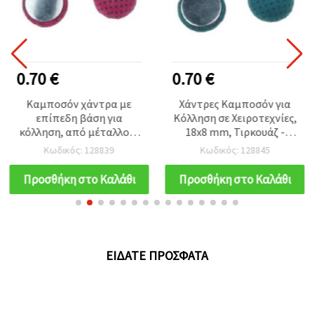
0.70 €
0.70 €
Καμποσόν χάντρα με
Χάντρες Καμποσόν για
επίπεδη βάση για
Κόλληση σε Χειροτεχνίες,
κόλληση, από μέταλλο &
18x8 mm, Τιρκουάζ -
ύφασμα, 18x8 mm,
Συσκευασία 5 τεμαχίων
Κωδικός: 128839
Κωδικός: 128845
κυκλάμινο, συσκευασία 5
τεμ. – για κοσμήματα,
Προσθήκη στο Καλάθι
Προσθήκη στο Καλάθι
διακόσμηση &
scrapbooking
ΕΊΔΑΤΕ ΠΡΌΣΦΑΤΑ