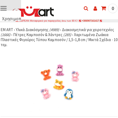
0
Χρησιμοποιούμε
ΔΩΡΕΑΝ Μεταφορικά για παραγγελίες άνω των 80 € !
+306907161417
cookies
EM ART
›
Υλικά Διακόσμησης
(4989)
›
Διακοσμητικά για χειροτεχνίες
🍪
(1666)
›
Πέτρες Καμποσόν & Χάντρες
(285)
›
Χαριτωμένα Ζωάκια
Χρησιμοποιούμε
Πλαστικές Φιγούρες Τύπου Καμποσόν / 1,5–1,8 cm / Μικτά Σχέδια - 10
cookies και
τεμ.
παρόμοιες
τεχνολογίες
για να
διασφαλίσουμε
τη σωστή
λειτουργία
του
ιστότοπου,
να
βελτιώσουμε
την
εμπειρία
σας και, με
τη
συγκατάθεσή
σας, να
αναλύουμε
την