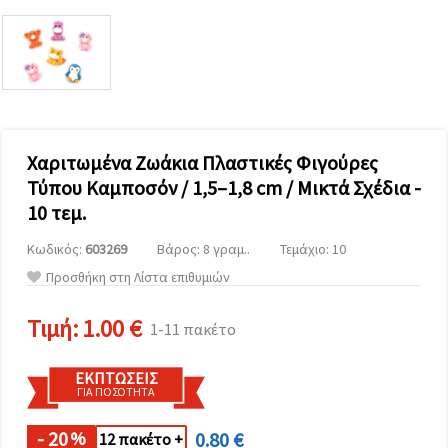
επισκεψιμότητα
και να
προβάλλουμε
πιο σχετικό
περιεχόμενο
και
διαφημίσεις,
μεταξύ
άλλων με
τη βοήθεια
Χαριτωμένα Ζωάκια Πλαστικές Φιγούρες
των
Τύπου Καμποσόν / 1,5–1,8 cm / Μικτά Σχέδια -
συνεργατών
μας για
10 τεμ.
αναλύσεις
και
Κωδικός:
603269
Βάρος: 8 γραμ..
Τεμάχιο: 10
μάρκετινγκ.
Μπορείτε
Προσθήκη στη Λίστα επιθυμιών
να
συμφωνήσετε
να
Τιμή:
1.00 €
1-11 πακέτο
χρησιμοποιήσετε
όλα τα
cookies
ΕΚΠΤΏΣΕΙΣ
κάνοντας
ΓΙΑ ΠΟΣΌΤΗΤΑ
κλικ στον
ιστότοπο!
Ή
- 20
0.80 €
%
12 πακέτο +