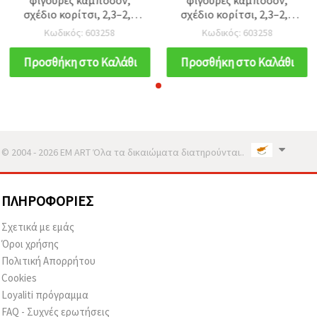
σχέδιο κορίτσι, 2,3–2,5
σχέδιο κορίτσι, 2,3–2,5
cm, 10 τεμ.
cm, 10 τεμ.
Κωδικός: 603258
Κωδικός: 603258
Προσθήκη στο Καλάθι
Προσθήκη στο Καλάθι
© 2004 - 2026 EM ART Όλα τα δικαιώματα διατηρούνται..
ΠΛΗΡΟΦΟΡΊΕΣ
Σχετικά με εμάς
Όροι χρήσης
Πολιτική Απορρήτου
Cookies
Loyaliti πρόγραμμα
FAQ - Συχνές ερωτήσεις