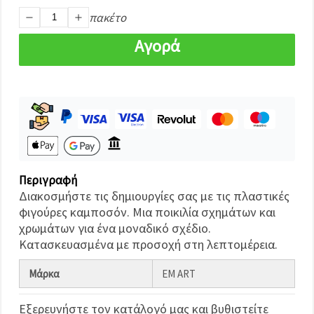
καθορίστε
τις
πακέτο
προτιμήσεις
σας στις
Αγορά
ρυθμίσεις
επιλέγοντας
το
δεδομένο
τύπο
cookies και
κάνοντας
κλικ στο
κουμπί
Αποθήκευση.
Περιγραφή
Στον
Διακοσμήστε τις δημιουργίες σας με τις πλαστικές
ιστότοπο!
φιγούρες καμποσόν. Μια ποικιλία σχημάτων και
Ρυθμίσεις
χρωμάτων για ένα μοναδικό σχέδιο.
Κατασκευασμένα με προσοχή στη λεπτομέρεια.
Μάρκα
EM ART
Εξερευνήστε τον κατάλογό μας και βυθιστείτε