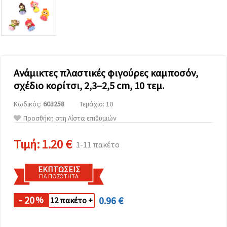
επισκεψιμότητα
και να
προβάλλουμε
πιο σχετικό
περιεχόμενο
και
διαφημίσεις,
μεταξύ
άλλων με
Ανάμικτες πλαστικές φιγούρες καμποσόν,
τη βοήθεια
σχέδιο κορίτσι, 2,3–2,5 cm, 10 τεμ.
των
συνεργατών
μας για
Κωδικός:
603258
Τεμάχιο: 10
αναλύσεις
Προσθήκη στη Λίστα επιθυμιών
και
μάρκετινγκ.
Μπορείτε
Τιμή:
1.20 €
1-11 πακέτο
να
συμφωνήσετε
να
ΕΚΠΤΏΣΕΙΣ
χρησιμοποιήσετε
ΓΙΑ ΠΟΣΌΤΗΤΑ
όλα τα
cookies
κάνοντας
- 20
0.96 €
%
12 πακέτο +
κλικ στον
ιστότοπο!
Ή