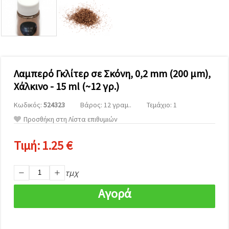
επισκεψιμότητα
και να
προβάλλουμε
πιο σχετικό
περιεχόμενο
και
διαφημίσεις,
μεταξύ
άλλων με
Λαμπερό Γκλίτερ σε Σκόνη, 0,2 mm (200 μm),
τη βοήθεια
Χάλκινο - 15 ml (~12 γρ.)
των
συνεργατών
μας για
Κωδικός:
524323
Βάρος: 12 γραμ..
Τεμάχιο: 1
αναλύσεις
Προσθήκη στη Λίστα επιθυμιών
και
μάρκετινγκ.
Μπορείτε
Τιμή:
1.25 €
να
συμφωνήσετε
να
τμχ
χρησιμοποιήσετε
όλα τα
cookies
Αγορά
κάνοντας
κλικ στον
ιστότοπο!
Ή