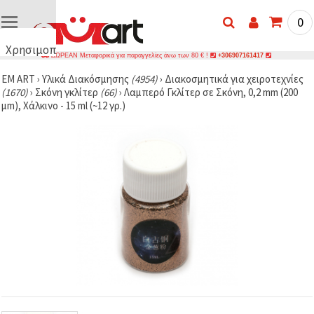
0
Χρησιμοποιούμε
ΔΩΡΕΑΝ Μεταφορικά για παραγγελίες άνω των 80 € !
+306907161417
cookies
EM ART
›
Υλικά Διακόσμησης
(4954)
›
Διακοσμητικά για χειροτεχνίες
🍪
(1670)
›
Σκόνη γκλίτερ
(66)
›
Λαμπερό Γκλίτερ σε Σκόνη, 0,2 mm (200
Χρησιμοποιούμε
μm), Χάλκινο - 15 ml (~12 γρ.)
cookies και
παρόμοιες
τεχνολογίες
για να
διασφαλίσουμε
τη σωστή
λειτουργία
του
ιστότοπου,
να
βελτιώσουμε
την
εμπειρία
σας και, με
τη
συγκατάθεσή
σας, να
αναλύουμε
την