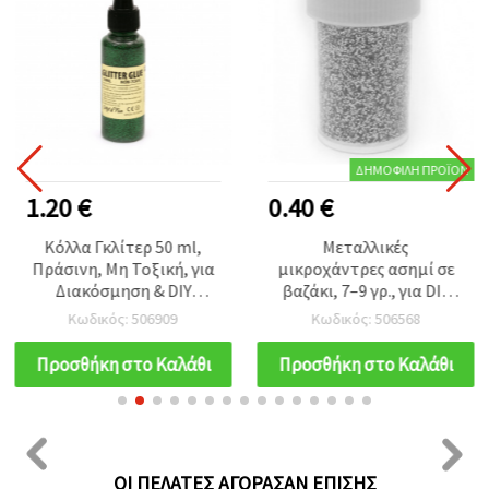
ΔΗΜΟΦΙΛΉ ΠΡΟΪΌΝ
1.20 €
0.40 €
Κόλλα Γκλίτερ 50 ml,
Μεταλλικές
Πράσινη, Μη Τοξική, για
μικροχάντρες ασημί σε
Διακόσμηση & DIY
βαζάκι, 7–9 γρ., για DIY
Χειροτεχνίες
χειροτεχνίες και
Κωδικός: 506909
Κωδικός: 506568
διακόσμηση
Προσθήκη στο Καλάθι
Προσθήκη στο Καλάθι
ΟΙ ΠΕΛΆΤΕΣ ΑΓΌΡΑΣΑΝ ΕΠΊΣΗΣ