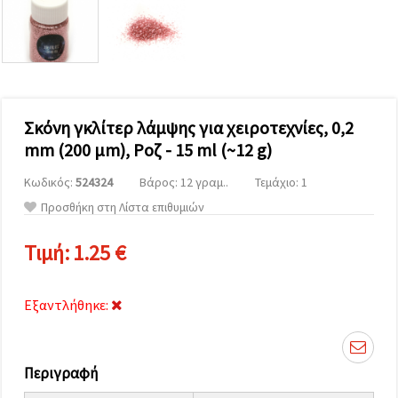
επισκεψιμότητα
και να
προβάλλουμε
πιο σχετικό
περιεχόμενο
και
διαφημίσεις,
μεταξύ
άλλων με
Σκόνη γκλίτερ λάμψης για χειροτεχνίες, 0,2
τη βοήθεια
mm (200 μm), Ροζ - 15 ml (~12 g)
των
συνεργατών
μας για
Κωδικός:
524324
Βάρος: 12 γραμ..
Τεμάχιο: 1
αναλύσεις
Προσθήκη στη Λίστα επιθυμιών
και
μάρκετινγκ.
Μπορείτε
Τιμή:
1.25 €
να
συμφωνήσετε
να
χρησιμοποιήσετε
Εξαντλήθηκε:
όλα τα
cookies
κάνοντας
κλικ στον
ιστότοπο!
Περιγραφή
Ή