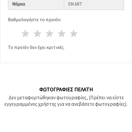
καθορίστε
Μάρκα
EM ART
τις
προτιμήσεις
σας στις
Βαθμολογήστε το προϊόν:
ρυθμίσεις
επιλέγοντας
το
1 Αστέρι
2 Αστέρια
3 Αστέρια
4 Αστέρια
5 Αστέρια
δεδομένο
τύπο
cookies και
Το προϊόν δεν έχει κριτικές.
κάνοντας
κλικ στο
κουμπί
Αποθήκευση.
Στον
ιστότοπο!
ΦΩΤΟΓΡΑΦΊΕΣ ΠΕΛΆΤΗ
Ρυθμίσεις
Δεν μεταφορτώθηκαν φωτογραφίες, (Πρέπει να είστε
εγγεγραμμένος χρήστης για να ανεβάσετε φωτογραφίες).