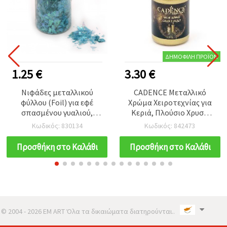
ΔΗΜΟΦΙΛΉ ΠΡΟΪΌΝ
1.25 €
3.30 €
Νιφάδες μεταλλικού
CADENCE Μεταλλικό
φύλλου (Foil) για εφέ
Χρώμα Χειροτεχνίας για
σπασμένου γυαλιού,
Κεριά, Πλούσιο Χρυσό
τιρκουάζ ιριδίζον, 15 ml
(χρυσός τόνος) 2136 – 50
Κωδικός: 830134
Κωδικός: 842473
(~3 g)
ml, Ζωντανό Φινίρισμα,
Εύκολη Εφαρμογή –
Προσθήκη στο Καλάθι
Προσθήκη στο Καλάθι
Ιδανικό για DIY &
Χειροτεχνίες
© 2004 - 2026 EM ART Όλα τα δικαιώματα διατηρούνται..