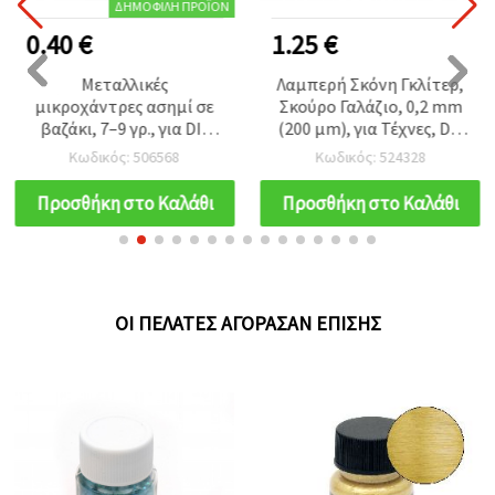
ΔΗΜΟΦΙΛΉ ΠΡΟΪΌΝ
0.40 €
1.25 €
Μεταλλικές
Λαμπερή Σκόνη Γκλίτερ,
μικροχάντρες ασημί σε
Σκούρο Γαλάζιο, 0,2 mm
βαζάκι, 7–9 γρ., για DIY
(200 μm), για Τέχνες, DIY
χειροτεχνίες και
Χειροτεχνίες, Nail Art &
Κωδικός: 506568
Κωδικός: 524328
διακόσμηση
Διακόσμηση, 15 ml (~12
g)
Προσθήκη στο Καλάθι
Προσθήκη στο Καλάθι
ΟΙ ΠΕΛΆΤΕΣ ΑΓΌΡΑΣΑΝ ΕΠΊΣΗΣ