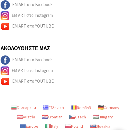
EM ART στο Facebook
EM ART στο Instagram
EM ART στο YOUTUBE
ΑΚΟΛΟΥΘΉΣΤΕ ΜΑΣ
EM ART στο Facebook
EM ART στο Instagram
EM ART στο YOUTUBE
Български
Ελληνικά
Română
Germany
Austria
Croatian
Czech
Hungary
Europe
Italy
Poland
Slovakia