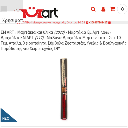
0
Χρησιμοποιούμε
ΔΩΡΕΑΝ Μεταφορικά για παραγγελίες άνω των 80 € !
+306907161417
cookies
EM ART
›
Μαρτάκια και υλικά
(2072)
›
Μαρτάκια Еμ Аρτ
(190)
›
🍪
Βραχιόλια ЕМ АРТ
(117)
›
Μάλλινα Βραχιόλια Μαρτενίτσα – Σετ 10
Χρησιμοποιούμε
Τεμ. Απαλά, Χειροποίητα Σύμβολα Ζεστασιάς, Υγείας & Βουλγαρικής
cookies και
Παράδοσης για Χειροτεχνίες DIY
παρόμοιες
τεχνολογίες
για να
διασφαλίσουμε
τη σωστή
λειτουργία
του
ιστότοπου,
να
βελτιώσουμε
την
εμπειρία
σας και, με
τη
συγκατάθεσή
σας, να
ΝΈΟ
αναλύουμε
την