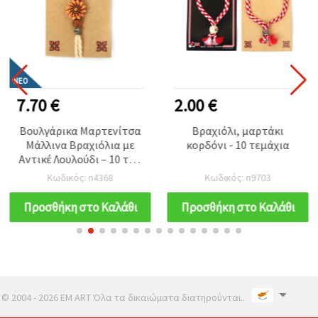
ΝΈΟ
7.70 €
2.00 €
Βουλγάρικα Μαρτενίτσα
Βραχιόλι, μαρτάκι
Μάλλινα Βραχιόλια με
κορδόνι - 10 τεμάχια
Αντικέ Λουλούδι – 10 τμχ
– Χειροποίητα Κόκκινα &
Κωδικός: n4368
Κωδικός: n9703
Λευκά Βραχιόλια για
Υγεία, Τύχη & Ευημερία
Προσθήκη στο Καλάθι
Προσθήκη στο Καλάθι
© 2004 - 2026 EM ART Όλα τα δικαιώματα διατηρούνται..