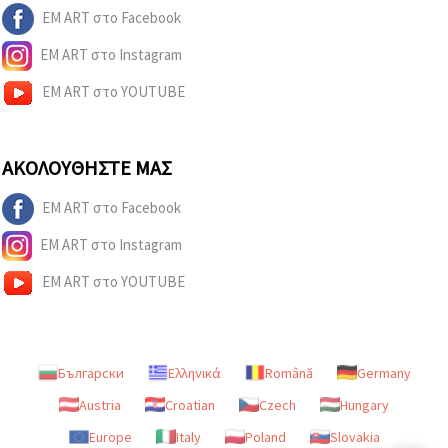
EM ART στο Facebook
EM ART στο Instagram
EM ART στο YOUTUBE
ΑΚΟΛΟΥΘΉΣΤΕ ΜΑΣ
EM ART στο Facebook
EM ART στο Instagram
EM ART στο YOUTUBE
Български
Ελληνικά
Română
Germany
Austria
Croatian
Czech
Hungary
Europe
Italy
Poland
Slovakia