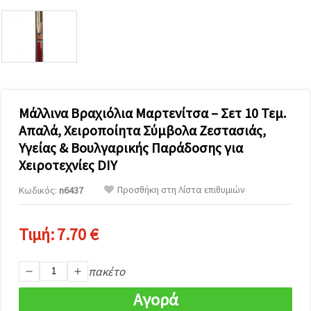
επισκεψιμότητα
και να
προβάλλουμε
πιο σχετικό
περιεχόμενο
και
διαφημίσεις,
μεταξύ
άλλων με
τη βοήθεια
Μάλλινα Βραχιόλια Μαρτενίτσα – Σετ 10 Τεμ.
των
Απαλά, Χειροποίητα Σύμβολα Ζεστασιάς,
συνεργατών
μας για
Υγείας & Βουλγαρικής Παράδοσης για
αναλύσεις
και
Χειροτεχνίες DIY
μάρκετινγκ.
Προσθήκη στη Λίστα επιθυμιών
Μπορείτε
Κωδικός:
n6437
να
συμφωνήσετε
να
Τιμή:
7.70 €
χρησιμοποιήσετε
όλα τα
cookies
κάνοντας
πακέτο
κλικ στον
ιστότοπο!
Αγορά
Ή