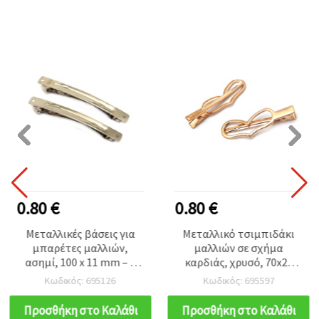
0.80 €
0.80 €
Μεταλλικές βάσεις για
Μεταλλικό τσιμπιδάκι
μπαρέτες μαλλιών,
μαλλιών σε σχήμα
ασημί, 100 x 11 mm – 2
καρδιάς, χρυσό, 70x23
τεμ.
mm, 2 τεμ. για
Κωδικός: 695126
Κωδικός: 695597
χειροτεχνίες DIY
Προσθήκη στο Καλάθι
Προσθήκη στο Καλάθι