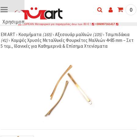
0
Χρησιμοποιούμε
ΔΩΡΕΑΝ Μεταφορικά για παραγγελίες άνω των 80 € !
+306907161417
cookies
EM ART
›
Κοσμήματα
(165)
›
Αξεσουάρ μαλλιών
(105)
›
Τσιμπιδάκια
🍪
(41)
›
Κομψές Χρυσές Μεταλλικές Φουρκέτες Μαλλιών 4×85 mm – Σετ
Χρησιμοποιούμε
5 τεμ., Ιδανικές για Καθημερινά & Επίσημα Χτενίσματα
cookies και
παρόμοιες
τεχνολογίες
για να
διασφαλίσουμε
τη σωστή
λειτουργία
του
ιστότοπου,
να
βελτιώσουμε
την
εμπειρία
σας και, με
τη
συγκατάθεσή
σας, να
αναλύουμε
την