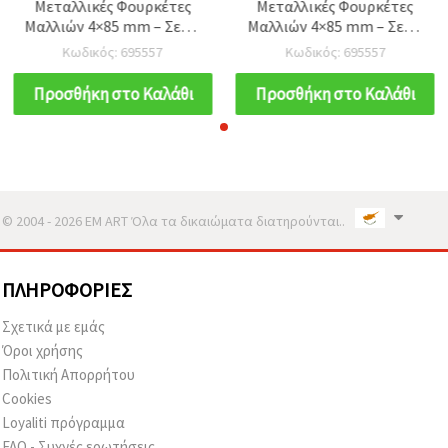
Μεταλλικές Φουρκέτες
Μεταλλικές Φουρκέτες
Μαλλιών 4×85 mm – Σετ 5
Μαλλιών 4×85 mm – Σετ 5
τεμ., Ιδανικές για
τεμ., Ιδανικές για
Κωδικός: 695557
Κωδικός: 695557
Καθημερινά & Επίσημα
Καθημερινά & Επίσημα
Χτενίσματα
Χτενίσματα
Προσθήκη στο Καλάθι
Προσθήκη στο Καλάθι
© 2004 - 2026 EM ART Όλα τα δικαιώματα διατηρούνται..
ΠΛΗΡΟΦΟΡΊΕΣ
Σχετικά με εμάς
Όροι χρήσης
Πολιτική Απορρήτου
Cookies
Loyaliti πρόγραμμα
FAQ - Συχνές ερωτήσεις