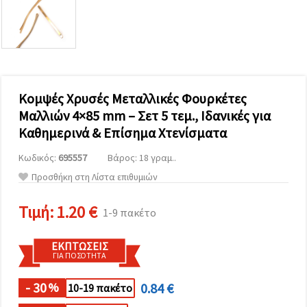
επισκεψιμότητα
και να
προβάλλουμε
πιο σχετικό
περιεχόμενο
και
διαφημίσεις,
μεταξύ
άλλων με
Κομψές Χρυσές Μεταλλικές Φουρκέτες
τη βοήθεια
Μαλλιών 4×85 mm – Σετ 5 τεμ., Ιδανικές για
των
συνεργατών
Καθημερινά & Επίσημα Χτενίσματα
μας για
αναλύσεις
Κωδικός:
695557
Βάρος: 18 γραμ..
και
μάρκετινγκ.
Προσθήκη στη Λίστα επιθυμιών
Μπορείτε
να
Τιμή:
1.20 €
συμφωνήσετε
1-9 πακέτο
να
χρησιμοποιήσετε
όλα τα
ΕΚΠΤΏΣΕΙΣ
cookies
ΓΙΑ ΠΟΣΌΤΗΤΑ
κάνοντας
κλικ στον
- 30
0.84 €
ιστότοπο!
%
10-19 πακέτο
Ή