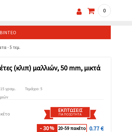
0
ΒΊΝΤΕΟ
τα - 5 τεμ.
τες (κλιπ) μαλλιών, 50 mm, μικτά
15 γραμ..
Τεμάχιο: 5
υμιών
ΕΚΠΤΏΣΕΙΣ
ακέτο
ΓΙΑ ΠΟΣΌΤΗΤΑ
- 30
0.77 €
%
20-59 πακέτο