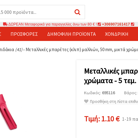
ΔΩΡΕΑΝ Μεταφορικά για παραγγελίες άνω των 80 € !
+306907161417
Σ
ΠΡΟΣΦΟΡΈΣ
ΔΗΜΟΦΙΛΉ ΠΡΟΪΌΝΤΑ
ΧΟΝΔΡΙΚΉ
πιδάκια
(41)
›
Μεταλλικές μπαρέτες (κλιπ) μαλλιών, 50 mm, μικτά χρώμα
Μεταλλικές μπαρέ
χρώματα - 5 τεμ.
Κωδικός:
695116
Βάρος: 
Προσθήκη στη Λίστα επιθ
Τιμή:
1.10 €
1-19 π