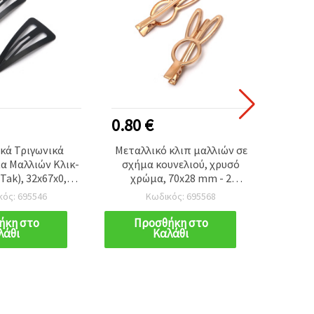
0.80 €
1.00
κά Τριγωνικά
Μεταλλικό κλιπ μαλλιών σε
Μετα
α Μαλλιών Κλικ-
σχήμα κουνελιού, χρυσό
τύπο
Tak), 32x67x0,3
χρώμα, 70x28 mm - 2
mm, χ
ύρα - 2 τεμ.
τεμάχια
τεμ. γ
κός: 695546
Κωδικός: 695568
ήκη στο
Προσθήκη στο
Π
λάθι
Καλάθι