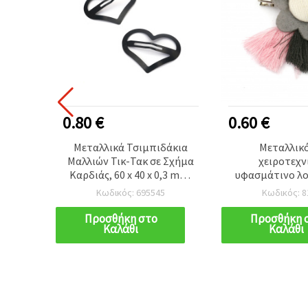
0.80 €
0.60 €
 για
Μεταλλικά Τσιμπιδάκια
Μεταλλικό
5 mm,
Μαλλιών Τικ-Τακ σε Σχήμα
χειροτεχν
5 τεμ.
Καρδιάς, 60 x 40 x 0,3 mm,
υφασμάτινο λο
Μαύρα, 2 τεμ.
φούντες, Γκρι, 
Κωδικός: 695545
Κωδικός: 8
50x35 mm, 
Προσθήκη στο
Προσθήκη 
Καλάθι
Καλάθι