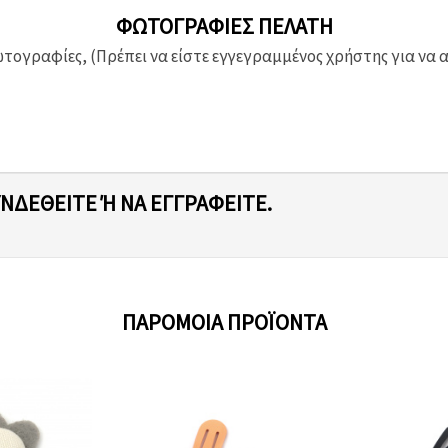
ΦΩΤΟΓΡΑΦΊΕΣ ΠΕΛΆΤΗ
ογραφίες, (Πρέπει να είστε εγγεγραμμένος χρήστης για να 
ΥΝΔΕΘΕΊΤΕ Ή ΝΑ ΕΓΓΡΑΦΕΊΤΕ.
ΠΑΡΌΜΟΙΑ ΠΡΟΪΌΝΤΑ