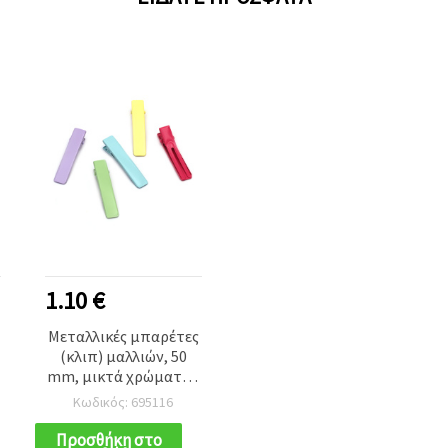
1.10 €
Μεταλλικές μπαρέτες
(κλιπ) μαλλιών, 50
mm, μικτά χρώματα -
5 τεμ.
Κωδικός: 695116
Προσθήκη στο