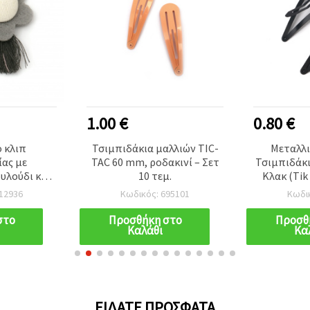
1.00 €
0.80 €
 κλιπ
Τσιμπιδάκια μαλλιών TIC-
Μεταλλι
ίας με
TAC 60 mm, ροδακινί – Σετ
Τσιμπιδάκι
υλούδι και
10 τεμ.
Κλακ (Tik 
Ροζ & Λευκό,
mm, Μα
12936
Κωδικός: 695101
Κωδι
2 τεμ.
στο
Προσθήκη στο
Προσθ
Καλάθι
Κα
ΕΊΔΑΤΕ ΠΡΌΣΦΑΤΑ