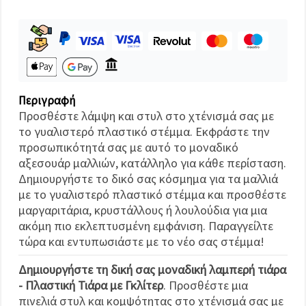
καθορίστε
τις
προτιμήσεις
σας στις
ρυθμίσεις
επιλέγοντας
το
δεδομένο
τύπο
Περιγραφή
cookies και
κάνοντας
Προσθέστε λάμψη και στυλ στο χτένισμά σας με
κλικ στο
το γυαλιστερό πλαστικό στέμμα. Εκφράστε την
κουμπί
Αποθήκευση.
προσωπικότητά σας με αυτό το μοναδικό
αξεσουάρ μαλλιών, κατάλληλο για κάθε περίσταση.
Δημιουργήστε το δικό σας κόσμημα για τα μαλλιά
Στον
με το γυαλιστερό πλαστικό στέμμα και προσθέστε
ιστότοπο!
μαργαριτάρια, κρυστάλλους ή λουλούδια για μια
Ρυθμίσεις
ακόμη πιο εκλεπτυσμένη εμφάνιση. Παραγγείλτε
τώρα και εντυπωσιάστε με το νέο σας στέμμα!
Δημιουργήστε τη δική σας μοναδική λαμπερή τιάρα
- Πλαστική Τιάρα με Γκλίτερ
. Προσθέστε μια
πινελιά στυλ και κομψότητας στο χτένισμά σας με