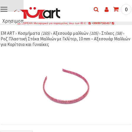
0
Χρησιμοποιούμε
ΔΩΡΕΑΝ Μεταφορικά για παραγγελίες άνω των 80 € !
+306907161417
cookies
EM ART
›
Κοσμήματα
(165)
›
Αξεσουάρ μαλλιών
(105)
›
Στέκες
(58)
›
🍪
Ροζ Πλαστική Στέκα Μαλλιών με Γκλίτερ, 10 mm – Αξεσουάρ Μαλλιών
Χρησιμοποιούμε
για Κορίτσια και Γυναίκες
cookies και
παρόμοιες
τεχνολογίες
για να
διασφαλίσουμε
τη σωστή
λειτουργία
του
ιστότοπου,
να
βελτιώσουμε
την
εμπειρία
σας και, με
τη
συγκατάθεσή
σας, να
αναλύουμε
την