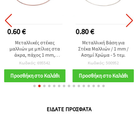
0.60 €
0.80 €
Μεταλλικές στέκες
Μεταλλική Βάση για
μαλλιών με μπίλιες στα
Στέκα Μαλλιών / 1 mm /
άκρα, πάχος 1 mm,
Ασημί Χρώμα - 5 τεμ.
χρώμα χαλκού - σετ 5
Κωδικός: 695542
Κωδικός: 500952
τεμ.
Προσθήκη στο Καλάθι
Προσθήκη στο Καλάθι
ΕΊΔΑΤΕ ΠΡΌΣΦΑΤΑ