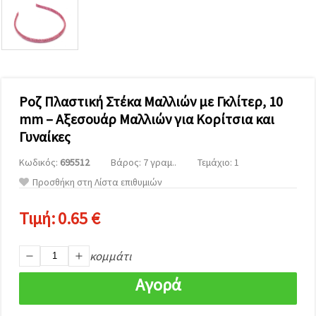
επισκεψιμότητα
και να
προβάλλουμε
πιο σχετικό
περιεχόμενο
και
διαφημίσεις,
μεταξύ
άλλων με
Ροζ Πλαστική Στέκα Μαλλιών με Γκλίτερ, 10
τη βοήθεια
mm – Αξεσουάρ Μαλλιών για Κορίτσια και
των
συνεργατών
Γυναίκες
μας για
αναλύσεις
Κωδικός:
695512
Βάρος: 7 γραμ..
Τεμάχιο: 1
και
μάρκετινγκ.
Προσθήκη στη Λίστα επιθυμιών
Μπορείτε
να
Τιμή:
0.65 €
συμφωνήσετε
να
χρησιμοποιήσετε
όλα τα
κομμάτι
cookies
κάνοντας
Αγορά
κλικ στον
ιστότοπο!
Ή