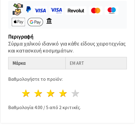
καθορίστε
τις
προτιμήσεις
σας στις
ρυθμίσεις
επιλέγοντας
το
δεδομένο
Περιγραφή
τύπο
Σύρμα χαλκού ιδανικό για κάθε είδους χειροτεχνίας
cookies και
κάνοντας
και κατασκευή κοσμημάτων.
κλικ στο
κουμπί
Μάρκα
EM ART
Αποθήκευση.
Στον
Βαθμολογήστε το προϊόν:
ιστότοπο!
1 Αστέρι
2 Αστέρια
3 Αστέρια
4 Αστέρια
5 Αστέρια
Ρυθμίσεις
Βαθμολογία
4.00
/
5
από
2
κριτικές.