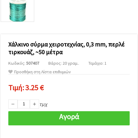
επισκεψιμότητα
και να
προβάλλουμε
πιο σχετικό
περιεχόμενο
και
διαφημίσεις,
μεταξύ
άλλων με
Χάλκινο σύρμα χειροτεχνίας, 0,3 mm, περλέ
τη βοήθεια
τιρκουάζ, ~50 μέτρα
των
συνεργατών
μας για
Κωδικός:
507407
Βάρος: 20 γραμ..
Τεμάχιο: 1
αναλύσεις
Προσθήκη στη Λίστα επιθυμιών
και
μάρκετινγκ.
Μπορείτε
Τιμή:
3.25 €
να
συμφωνήσετε
να
τμχ
χρησιμοποιήσετε
όλα τα
cookies
Αγορά
κάνοντας
κλικ στον
ιστότοπο!
Ή