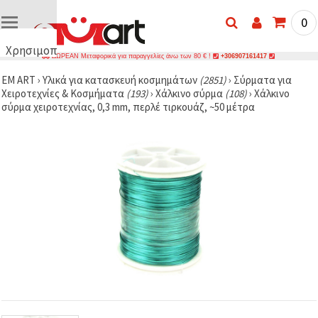
0
Χρησιμοποιούμε
ΔΩΡΕΑΝ Μεταφορικά για παραγγελίες άνω των 80 € !
+306907161417
cookies
EM ART
›
Υλικά για κατασκευή κοσμημάτων
(2851)
›
Σύρματα για
🍪
Χειροτεχνίες & Κοσμήματα
(193)
›
Χάλκινο σύρμα
(108)
›
Χάλκινο
Χρησιμοποιούμε
σύρμα χειροτεχνίας, 0,3 mm, περλέ τιρκουάζ, ~50 μέτρα
cookies και
παρόμοιες
τεχνολογίες
για να
διασφαλίσουμε
τη σωστή
λειτουργία
του
ιστότοπου,
να
βελτιώσουμε
την
εμπειρία
σας και, με
τη
συγκατάθεσή
σας, να
αναλύουμε
την