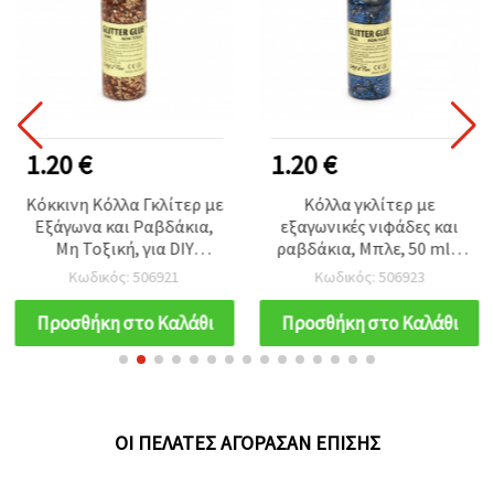
1.20 €
1.20 €
Κόκκινη Κόλλα Γκλίτερ με
Κόλλα γκλίτερ με
Εξάγωνα και Ραβδάκια,
εξαγωνικές νιφάδες και
Μη Τοξική, για DIY
ραβδάκια, Μπλε, 50 ml –
Χειροτεχνίες &
Ιδανική για DIY
Κωδικός: 506921
Κωδικός: 506923
Διακόσμηση, 50 ml
χειροτεχνίες και
διακόσμηση
Προσθήκη στο Καλάθι
Προσθήκη στο Καλάθι
ΟΙ ΠΕΛΆΤΕΣ ΑΓΌΡΑΣΑΝ ΕΠΊΣΗΣ