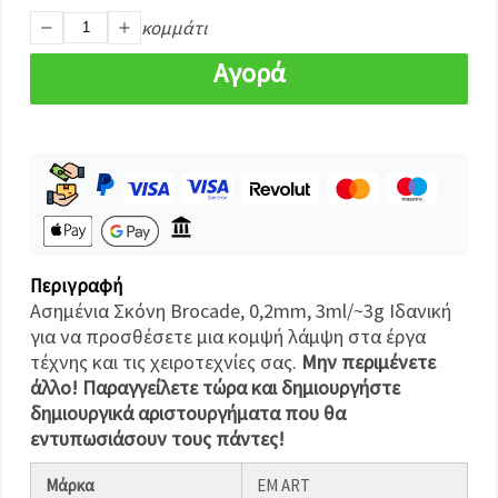
καθορίστε
τις
κομμάτι
προτιμήσεις
σας στις
Αγορά
ρυθμίσεις
επιλέγοντας
το
δεδομένο
τύπο
cookies και
κάνοντας
κλικ στο
κουμπί
Αποθήκευση.
Περιγραφή
Στον
Ασημένια Σκόνη Brocade, 0,2mm, 3ml/~3g Ιδανική
ιστότοπο!
για να προσθέσετε μια κομψή λάμψη στα έργα
Ρυθμίσεις
τέχνης και τις χειροτεχνίες σας.
Μην περιμένετε
άλλο! Παραγγείλετε τώρα και δημιουργήστε
δημιουργικά αριστουργήματα που θα
εντυπωσιάσουν τους πάντες!
Μάρκα
EM ART