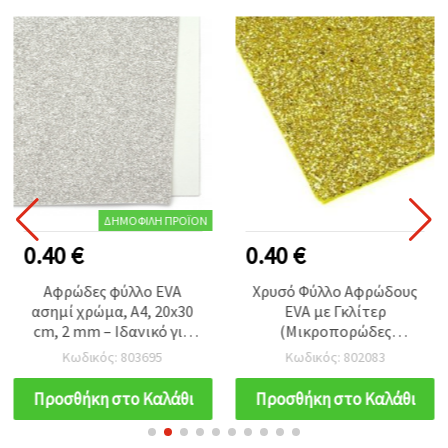
ΔΗΜΟΦΙΛΉ ΠΡΟΪΌΝ
0.40 €
0.40 €
Αφρώδες φύλλο EVA
Χρυσό Φύλλο Αφρώδους
ασημί χρώμα, A4, 20x30
EVA με Γκλίτερ
cm, 2 mm – Ιδανικό για
(Μικροπορώδες
λαμπερό scrapbooking
Καουτσούκ), A4 20x30 cm,
Κωδικός: 803695
Κωδικός: 802083
και δημιουργικές
1,5 mm, για Κατασκευές &
χειροτεχνίες DIY
Διακόσμηση
Προσθήκη στο Καλάθι
Προσθήκη στο Καλάθι