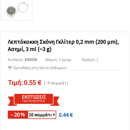
επισκεψιμότητα
και να
προβάλλουμε
πιο σχετικό
περιεχόμενο
και
διαφημίσεις,
μεταξύ
άλλων με
Λεπτόκοκκη Σκόνη Γκλίτερ 0,2 mm (200 μm),
τη βοήθεια
Ασημί, 3 ml (~3 g)
των
συνεργατών
μας για
Κωδικός:
843036
Βάρος: 5 γραμ..
Τεμάχιο: 1
αναλύσεις
Προσθήκη στη Λίστα επιθυμιών
και
μάρκετινγκ.
Μπορείτε
Τιμή:
0.55 €
1-9 κομμάτι
να
συμφωνήσετε
να
ΕΚΠΤΏΣΕΙΣ
χρησιμοποιήσετε
ΓΙΑ ΠΟΣΌΤΗΤΑ
όλα τα
cookies
κάνοντας
- 20
0.44 €
%
10 κομμάτι +
κλικ στον
ιστότοπο!
Ή