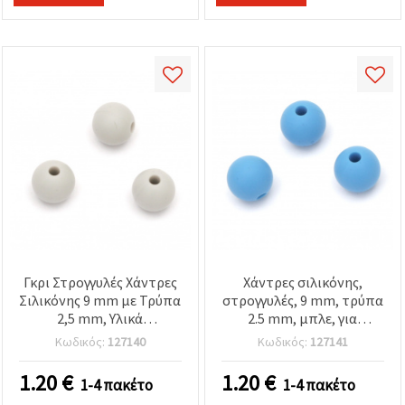
καθορίστε
τις
προτιμήσεις
σας στις
ρυθμίσεις
επιλέγοντας
το
δεδομένο
τύπο
cookies και
κάνοντας
κλικ στο
κουμπί
Αποθήκευση.
Στον
ιστότοπο!
Γκρι Στρογγυλές Χάντρες
Χάντρες σιλικόνης,
Ρυθμίσεις
Σιλικόνης 9 mm με Τρύπα
στρογγυλές, 9 mm, τρύπα
2,5 mm, Υλικά
2.5 mm, μπλε, για
Χειροτεχνίας DIY για
τσιμπιδάκια μαλλιών,
Κωδικός:
127140
Κωδικός:
127141
Κατασκευή Κοσμημάτων
κορδόνια γυαλιών και
- 5 τεμ.
αξεσουάρ, 5 τεμ.
1.20
€
1.20
€
1-4 πακέτο
1-4 πακέτο