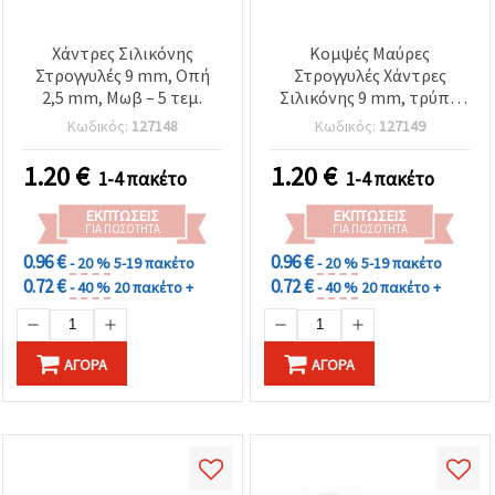
Χάντρες Σιλικόνης
Κομψές Μαύρες
Στρογγυλές 9 mm, Οπή
Στρογγυλές Χάντρες
2,5 mm, Μωβ – 5 τεμ.
Σιλικόνης 9 mm, τρύπα
2,5 mm – Σετ 5 τεμ. για
Κωδικός:
127148
Κωδικός:
127149
κοσμήματα &
δημιουργικές DIY
1.20
€
1.20
€
1-4 πακέτο
1-4 πακέτο
κατασκευές
ΕΚΠΤΏΣΕΙΣ
ΕΚΠΤΏΣΕΙΣ
ΓΙΑ ΠΟΣΌΤΗΤΑ
ΓΙΑ ΠΟΣΌΤΗΤΑ
0.96 €
0.96 €
- 20 %
5-19 πακέτο
- 20 %
5-19 πακέτο
0.72 €
0.72 €
- 40 %
20 πακέτο +
- 40 %
20 πακέτο +
ΑΓΟΡΆ
ΑΓΟΡΆ