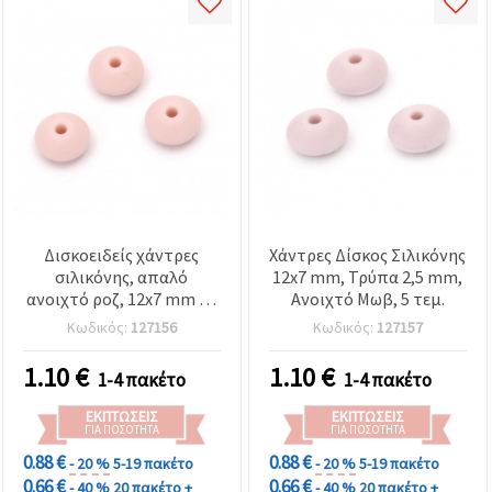
Δισκοειδείς χάντρες
Χάντρες Δίσκος Σιλικόνης
σιλικόνης, απαλό
12x7 mm, Τρύπα 2,5 mm,
ανοιχτό ροζ, 12x7 mm με
Ανοιχτό Μωβ, 5 τεμ.
τρύπα 2,5 mm – Σετ 5
Κωδικός:
127156
Κωδικός:
127157
τεμ. για DIY κοσμήματα
και δημιουργικές
1.10
€
1.10
€
1-4 πακέτο
1-4 πακέτο
κατασκευές
ΕΚΠΤΏΣΕΙΣ
ΕΚΠΤΏΣΕΙΣ
ΓΙΑ ΠΟΣΌΤΗΤΑ
ΓΙΑ ΠΟΣΌΤΗΤΑ
0.88 €
0.88 €
- 20 %
5-19 πακέτο
- 20 %
5-19 πακέτο
0.66 €
0.66 €
- 40 %
20 πακέτο +
- 40 %
20 πακέτο +