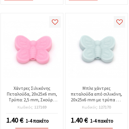
Χάντρες Σιλικόνης
Μπλε χάντρες
Πεταλούδα, 20x25x6 mm,
πεταλούδα από σιλικόνη,
Τρύπα: 2,5 mm, Σκούρο
20x25x6 mm με τρύπα 2,5
Ροζ - 2 τεμ.
mm – Σετ 2 χαριτωμένων
Κωδικός:
127169
Κωδικός:
127170
τεμαχίων για κοσμήματα
& DIY χειροτεχνίες
1.40
€
1.40
€
1-4 πακέτο
1-4 πακέτο