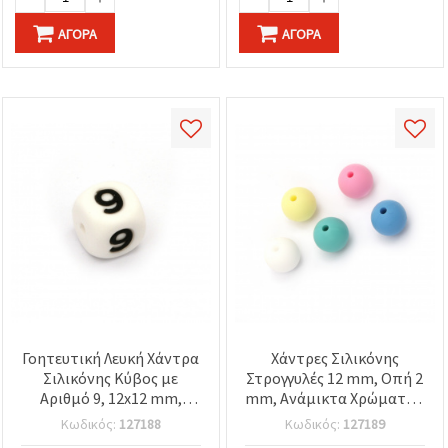
ΑΓΟΡΆ
ΑΓΟΡΆ
Γοητευτική Λευκή Χάντρα
Χάντρες Σιλικόνης
Σιλικόνης Κύβος με
Στρογγυλές 12 mm, Οπή 2
Αριθμό 9, 12x12 mm,
mm, Ανάμικτα Χρώματα -
Τρύπα 2,5 mm – Ιδανική
5 τεμ.
Κωδικός:
127188
Κωδικός:
127189
για Προσωποποιημένα