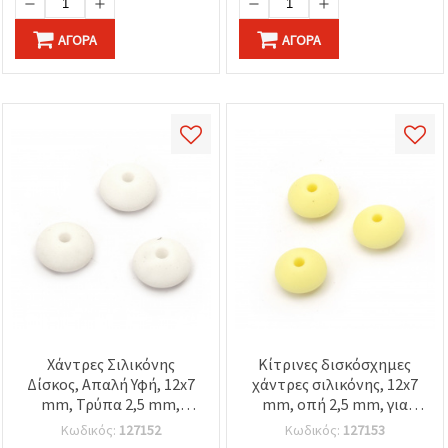
ΑΓΟΡΆ
ΑΓΟΡΆ
Χάντρες Σιλικόνης
Κίτρινες δισκόσχημες
Δίσκος, Απαλή Υφή, 12x7
χάντρες σιλικόνης, 12x7
mm, Τρύπα 2,5 mm,
mm, οπή 2,5 mm, για
Λευκό, 5 τεμ.
κοσμήματα DIY &
Κωδικός:
127152
Κωδικός:
127153
χειροτεχνίες, 5 τεμ.