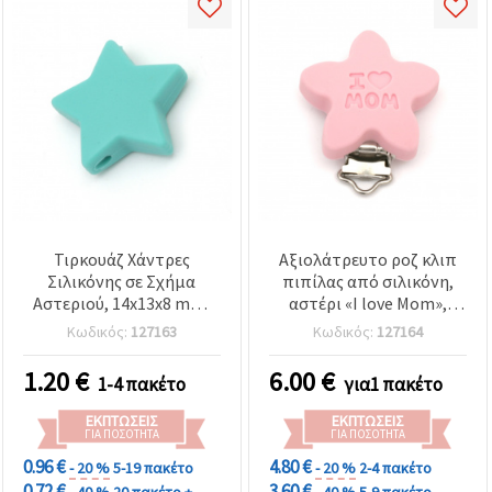
Τιρκουάζ Χάντρες
Αξιολάτρευτο ροζ κλιπ
Σιλικόνης σε Σχήμα
πιπίλας από σιλικόνη,
Αστεριού, 14x13x8 mm,
αστέρι «I love Mom»,
Τρύπα 2,5 mm,
45x39x18 mm – Μοναδικό
Κωδικός:
127163
Κωδικός:
127164
Συσκευασία 2 τεμ. – για
βρεφικό αξεσουάρ για
Κοσμήματα, Βραχιόλια,
φροντίδα & δημιουργικές
1.20
€
6.00
€
1-4 πακέτο
για1 πακέτο
Αξεσουάρ Μωρού &
DIY κατασκευές
Διακόσμηση
ΕΚΠΤΏΣΕΙΣ
ΕΚΠΤΏΣΕΙΣ
ΓΙΑ ΠΟΣΌΤΗΤΑ
ΓΙΑ ΠΟΣΌΤΗΤΑ
0.96 €
4.80 €
- 20 %
5-19 πακέτο
- 20 %
2-4 πακέτο
0.72 €
3.60 €
- 40 %
20 πακέτο +
- 40 %
5-9 πακέτο