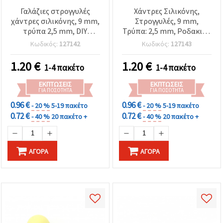
Γαλάζιες στρογγυλές
Χάντρες Σιλικόνης,
χάντρες σιλικόνης, 9 mm,
Στρογγυλές, 9 mm,
τρύπα 2,5 mm, DIY
Τρύπα: 2,5 mm, Ροδακινί,
αξεσουάρ κοσμημάτων, 5
για DIY Κατασκευή
Κωδικός:
127142
Κωδικός:
127143
τμχ
Κοσμημάτων - 5 τεμ.
1.20
€
1.20
€
1-4 πακέτο
1-4 πακέτο
ΕΚΠΤΏΣΕΙΣ
ΕΚΠΤΏΣΕΙΣ
ΓΙΑ ΠΟΣΌΤΗΤΑ
ΓΙΑ ΠΟΣΌΤΗΤΑ
0.96 €
0.96 €
- 20 %
5-19 πακέτο
- 20 %
5-19 πακέτο
0.72 €
0.72 €
- 40 %
20 πακέτο +
- 40 %
20 πακέτο +
ΑΓΟΡΆ
ΑΓΟΡΆ