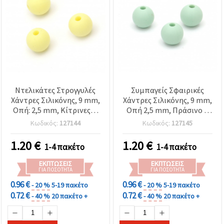
Ντελικάτες Στρογγυλές
Συμπαγείς Σφαιρικές
Χάντρες Σιλικόνης, 9 mm,
Χάντρες Σιλικόνης, 9 mm,
Οπή: 2,5 mm, Κίτρινες, 5
Οπή 2,5 mm, Πράσινο –
τεμ.
Πακέτο 5 τεμ.
Κωδικός:
127144
Κωδικός:
127145
1.20
€
1.20
€
1-4 πακέτο
1-4 πακέτο
ΕΚΠΤΏΣΕΙΣ
ΕΚΠΤΏΣΕΙΣ
ΓΙΑ ΠΟΣΌΤΗΤΑ
ΓΙΑ ΠΟΣΌΤΗΤΑ
0.96 €
0.96 €
- 20 %
5-19 πακέτο
- 20 %
5-19 πακέτο
0.72 €
0.72 €
- 40 %
20 πακέτο +
- 40 %
20 πακέτο +