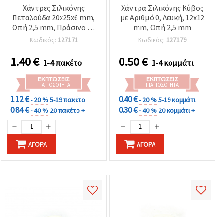
Χάντρες Σιλικόνης
Χάντρα Σιλικόνης Κύβος
Πεταλούδα 20x25x6 mm,
με Αριθμό 0, Λευκή, 12x12
Οπή 2,5 mm, Πράσινο - 2
mm, Οπή 2,5 mm
τεμ.
Κωδικός:
127171
Κωδικός:
127179
1.40
€
0.50
€
1-4 πακέτο
1-4 κομμάτι
ΕΚΠΤΏΣΕΙΣ
ΕΚΠΤΏΣΕΙΣ
ΓΙΑ ΠΟΣΌΤΗΤΑ
ΓΙΑ ΠΟΣΌΤΗΤΑ
1.12 €
0.40 €
- 20 %
5-19 πακέτο
- 20 %
5-19 κομμάτι
0.84 €
0.30 €
- 40 %
20 πακέτο +
- 40 %
20 κομμάτι +
ΑΓΟΡΆ
ΑΓΟΡΆ