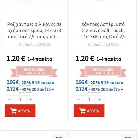
Ροζ χάντρες σιλικόνης σε
Χάντρες Αστέρι από
σχήμα αστεριού, 14x13x8
Σιλικόνη Soft Touch,
mm, οπή 2,5 mm, για DIY
14x13x8 mm, Οπή 2,5
αξεσουάρ, 2 τμχ
mm, Πράσινες - 2 τεμ.
Κωδικός:
127160
Κωδικός:
127162
1.20
€
1.20
€
1-4 πακέτο
1-4 πακέτο
ΕΚΠΤΏΣΕΙΣ
ΕΚΠΤΏΣΕΙΣ
ΓΙΑ ΠΟΣΌΤΗΤΑ
ΓΙΑ ΠΟΣΌΤΗΤΑ
0.96 €
0.96 €
- 20 %
5-19 πακέτο
- 20 %
5-19 πακέτο
0.72 €
0.72 €
- 40 %
20 πακέτο +
- 40 %
20 πακέτο +
ΑΓΟΡΆ
ΑΓΟΡΆ