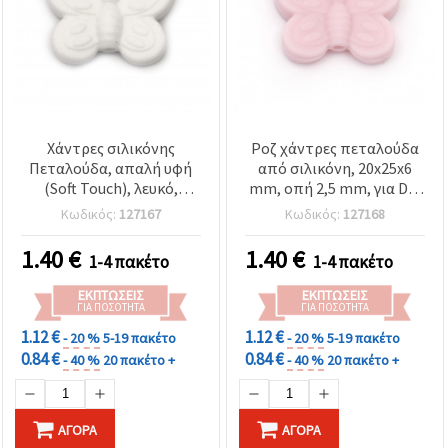
Χάντρες σιλικόνης
Ροζ χάντρες πεταλούδα
Πεταλούδα, απαλή υφή
από σιλικόνη, 20x25x6
(Soft Touch), λευκό,
mm, οπή 2,5 mm, για DIY
20x25x6 mm, τρύπα 2,5
κατασκευή κοσμημάτων,
Κωδικός:
127167
Κωδικός:
127168
mm – 2 τεμ. | για
2 τεμ.
κατασκευή κοσμημάτων,
1.40
€
1.40
€
1-4 πακέτο
1-4 πακέτο
βραχιολιών, κολιέ και
διακόσμηση (DIY, Χόμπι &
ΕΚΠΤΏΣΕΙΣ
ΕΚΠΤΏΣΕΙΣ
Χειροτεχνία)
ΓΙΑ ΠΟΣΌΤΗΤΑ
ΓΙΑ ΠΟΣΌΤΗΤΑ
1.12 €
1.12 €
- 20 %
5-19 πακέτο
- 20 %
5-19 πακέτο
0.84 €
0.84 €
- 40 %
20 πακέτο +
- 40 %
20 πακέτο +
ΑΓΟΡΆ
ΑΓΟΡΆ