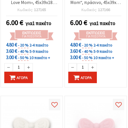
Love Mom», 45x39x18
Mom“, πράσινο, 45x39x18
mm, μπλε - 1 τεμάχιο
mm – 1 τεμ.
Κωδικός:
127165
Κωδικός:
127166
6.00
€
6.00
€
για1 πακέτο
για1 πακέτο
ΕΚΠΤΏΣΕΙΣ
ΕΚΠΤΏΣΕΙΣ
ΓΙΑ ΠΟΣΌΤΗΤΑ
ΓΙΑ ΠΟΣΌΤΗΤΑ
4.80 €
4.80 €
- 20 %
2-4 πακέτο
- 20 %
2-4 πακέτο
3.60 €
3.60 €
- 40 %
5-9 πακέτο
- 40 %
5-9 πακέτο
3.00 €
3.00 €
- 50 %
10 πακέτο +
- 50 %
10 πακέτο +
ΑΓΟΡΆ
ΑΓΟΡΆ