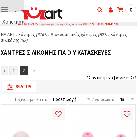
0
Χρησιμοποιούμε
ΔΩΡΕΑΝ Μεταφορικά για παραγγελίες άνω των 80 € !
+306907161417
cookies
EM ART
›
Χάντρες
(8167)
›
Διακοσμητικές χάντρες
(527)
›
Χάντρες
🍪
σιλικόνης
(92)
Χρησιμοποιούμε
cookies και
ΧΆΝΤΡΕΣ ΣΙΛΙΚΌΝΗΣ ΓΙΑ DIY ΚΑΤΑΣΚΕΥΈΣ
παρόμοιες
τεχνολογίες
για να
διασφαλίσουμε
‹
1
2
>
τη σωστή
λειτουργία
92 αντικείμενα | σελίδες 2/2
του
ιστότοπου,
ΦΊΛΤΡΑ
να
βελτιώσουμε
Ταξινόμηση κατά:
Ανά σελίδα:
την
εμπειρία
σας και, με
τη
συγκατάθεσή
σας, να
αναλύουμε
την