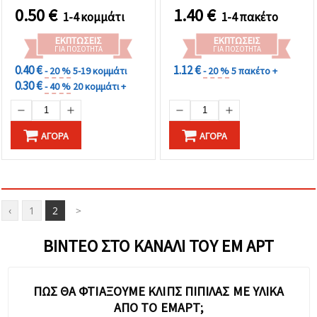
Κοσμήματα & DIY
0.50
€
1.40
€
1-4 κομμάτι
1-4 πακέτο
Κατασκευές
ΕΚΠΤΏΣΕΙΣ
ΕΚΠΤΏΣΕΙΣ
ΓΙΑ ΠΟΣΌΤΗΤΑ
ΓΙΑ ΠΟΣΌΤΗΤΑ
0.40 €
1.12 €
- 20 %
5-19 κομμάτι
- 20 %
5 πακέτο +
0.30 €
- 40 %
20 κομμάτι +
ΑΓΟΡΆ
ΑΓΟΡΆ
‹
1
2
>
ΒΊΝΤΕΟ ΣΤΟ ΚΑΝΆΛΙ ΤΟΥ ΕΜ ΑΡΤ
ΠΏΣ ΘΑ ΦΤΙΆΞΟΥΜΕ ΚΛΙΠΣ ΠΙΠΊΛΑΣ ΜΕ ΥΛΙΚΆ
ΑΠΌ ΤΟ ΕΜΑΡΤ;