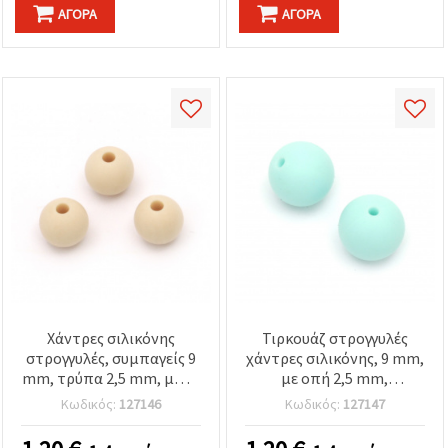
ΑΓΟΡΆ
ΑΓΟΡΆ
Χάντρες σιλικόνης
Τιρκουάζ στρογγυλές
στρογγυλές, συμπαγείς 9
χάντρες σιλικόνης, 9 mm,
mm, τρύπα 2,5 mm, μπεζ
με οπή 2,5 mm,
- 5 τεμ.
αδιαφανές φινίρισμα - 5
Κωδικός:
127146
Κωδικός:
127147
τεμ.