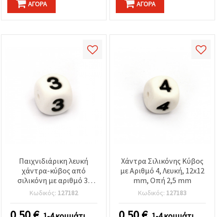
ΑΓΟΡΆ
ΑΓΟΡΆ
Παιχνιδιάρικη λευκή
Χάντρα Σιλικόνης Κύβος
χάντρα-κύβος από
με Αριθμό 4, Λευκή, 12x12
σιλικόνη με αριθμό 3,
mm, Οπή 2,5 mm
12x12 mm, τρύπα 2,5 mm
Κωδικός:
127182
Κωδικός:
127183
– για προσωποποιημένα
κοσμήματα & DIY
0.50
€
0.50
€
1-4 κομμάτι
1-4 κομμάτι