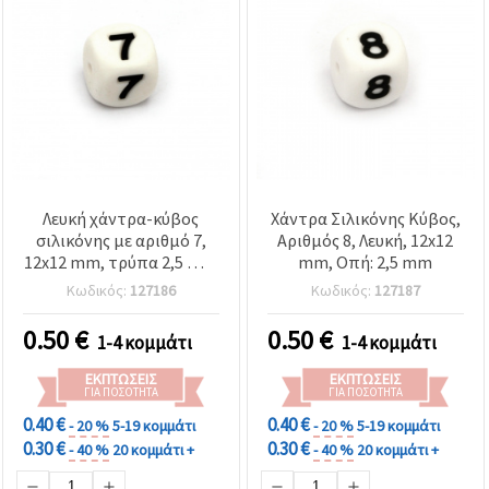
Λευκή χάντρα-κύβος
Χάντρα Σιλικόνης Κύβος,
σιλικόνης με αριθμό 7,
Αριθμός 8, Λευκή, 12x12
12x12 mm, τρύπα 2,5 mm
mm, Οπή: 2,5 mm
– ιδανική για
Κωδικός:
127186
Κωδικός:
127187
προσωποποιημένα
κοσμήματα & DIY
0.50
€
0.50
€
1-4 κομμάτι
1-4 κομμάτι
χειροτεχνίες
ΕΚΠΤΏΣΕΙΣ
ΕΚΠΤΏΣΕΙΣ
ΓΙΑ ΠΟΣΌΤΗΤΑ
ΓΙΑ ΠΟΣΌΤΗΤΑ
0.40 €
0.40 €
- 20 %
5-19 κομμάτι
- 20 %
5-19 κομμάτι
0.30 €
0.30 €
- 40 %
20 κομμάτι +
- 40 %
20 κομμάτι +