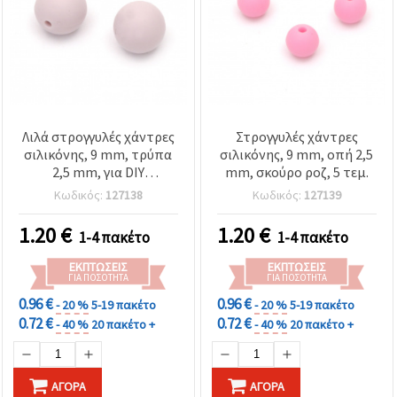
επισκεψιμότητα
και να
προβάλλουμε
πιο σχετικό
περιεχόμενο
και
διαφημίσεις,
μεταξύ
άλλων με
Λιλά στρογγυλές χάντρες
Στρογγυλές χάντρες
τη βοήθεια
των
σιλικόνης, 9 mm, τρύπα
σιλικόνης, 9 mm, οπή 2,5
συνεργατών
2,5 mm, για DIY
mm, σκούρο ροζ, 5 τεμ.
μας για
κατασκευή κοσμημάτων
αναλύσεις
Κωδικός:
127138
Κωδικός:
127139
- 5 τεμ.
και
μάρκετινγκ.
1.20
€
1.20
€
1-4 πακέτο
1-4 πακέτο
Μπορείτε
να
ΕΚΠΤΏΣΕΙΣ
ΕΚΠΤΏΣΕΙΣ
συμφωνήσετε
ΓΙΑ ΠΟΣΌΤΗΤΑ
ΓΙΑ ΠΟΣΌΤΗΤΑ
να
χρησιμοποιήσετε
0.96 €
0.96 €
- 20 %
5-19 πακέτο
- 20 %
5-19 πακέτο
όλα τα
0.72 €
0.72 €
- 40 %
20 πακέτο +
- 40 %
20 πακέτο +
cookies
κάνοντας
κλικ στον
ιστότοπο!
Ή
ΑΓΟΡΆ
ΑΓΟΡΆ