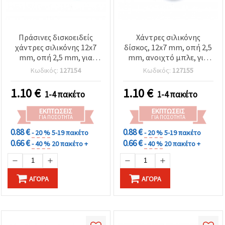
Πράσινες δισκοειδείς
Χάντρες σιλικόνης
χάντρες σιλικόνης 12x7
δίσκος, 12x7 mm, οπή 2,5
mm, οπή 2,5 mm, για
mm, ανοιχτό μπλε, για
χειροποίητα κοσμήματα
DIY κοσμήματα &
Κωδικός:
127154
Κωδικός:
127155
& αξεσουάρ - 5 τεμ.
χειροτεχνίες
διακόσμησης σπιτιού – 5
1.10
€
1.10
€
1-4 πακέτο
1-4 πακέτο
τεμ.
ΕΚΠΤΏΣΕΙΣ
ΕΚΠΤΏΣΕΙΣ
ΓΙΑ ΠΟΣΌΤΗΤΑ
ΓΙΑ ΠΟΣΌΤΗΤΑ
0.88 €
0.88 €
- 20 %
5-19 πακέτο
- 20 %
5-19 πακέτο
0.66 €
0.66 €
- 40 %
20 πακέτο +
- 40 %
20 πακέτο +
ΑΓΟΡΆ
ΑΓΟΡΆ