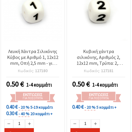
Λευκή Χάντρα Σιλικόνης
Κυβική χάντρα
Κύβος με Αριθμό 1, 12x12
σιλικόνης, Αριθμός 2,
mm, Οπή 2,5 mm - για
12x12 mm, Τρύπα: 2,5
Βραχιόλια, Κολιέ,
mm, Λευκό
Κωδικός:
127180
Κωδικός:
127181
Προσωποποιημένα
Κοσμήματα & DIY
0.50
€
0.50
€
1-4 κομμάτι
1-4 κομμάτι
Κατασκευές
ΕΚΠΤΏΣΕΙΣ
ΕΚΠΤΏΣΕΙΣ
ΓΙΑ ΠΟΣΌΤΗΤΑ
ΓΙΑ ΠΟΣΌΤΗΤΑ
0.40 €
0.40 €
- 20 %
5-19 κομμάτι
- 20 %
5 κομμάτι +
0.30 €
- 40 %
20 κομμάτι +