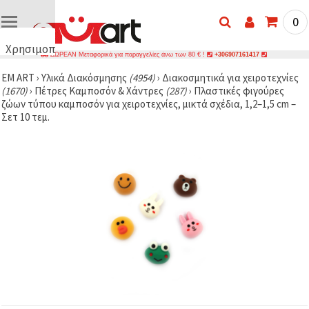
0
Χρησιμοποιούμε
ΔΩΡΕΑΝ Μεταφορικά για παραγγελίες άνω των 80 € !
+306907161417
cookies
EM ART
›
Υλικά Διακόσμησης
(4954)
›
Διακοσμητικά για χειροτεχνίες
🍪
(1670)
›
Πέτρες Καμποσόν & Χάντρες
(287)
›
Πλαστικές φιγούρες
Χρησιμοποιούμε
ζώων τύπου καμποσόν για χειροτεχνίες, μικτά σχέδια, 1,2–1,5 cm –
cookies και
Σετ 10 τεμ.
παρόμοιες
τεχνολογίες
για να
διασφαλίσουμε
τη σωστή
λειτουργία
του
ιστότοπου,
να
βελτιώσουμε
την
εμπειρία
σας και, με
τη
συγκατάθεσή
σας, να
αναλύουμε
την