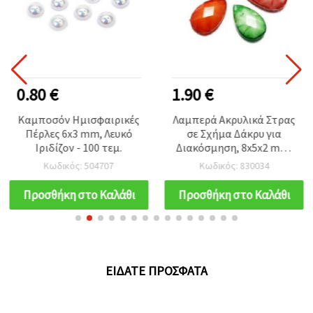
0.80 €
1.90 €
Καμποσόν Ημισφαιρικές
Λαμπερά Ακρυλικά Στρας
Πέρλες 6x3 mm, Λευκό
σε Σχήμα Δάκρυ για
Ιριδίζον - 100 τεμ.
Διακόσμηση, 8x5x2 mm,
Ασορτί Μείγμα 6
Κωδικός: 504707
Κωδικός: 830034
Χρωμάτων, Κουτί ~24
τεμ., για Nail Art,
Προσθήκη στο Καλάθι
Προσθήκη στο Καλάθι
Scrapbooking & DIY
ΕΊΔΑΤΕ ΠΡΌΣΦΑΤΑ