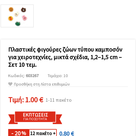
επισκεψιμότητα
και να
προβάλλουμε
πιο σχετικό
περιεχόμενο
και
διαφημίσεις,
μεταξύ
άλλων με
τη βοήθεια
Πλαστικές φιγούρες ζώων τύπου καμποσόν
των
για χειροτεχνίες, μικτά σχέδια, 1,2–1,5 cm –
συνεργατών
μας για
Σετ 10 τεμ.
αναλύσεις
και
Κωδικός:
603267
Τεμάχιο: 10
μάρκετινγκ.
Μπορείτε
Προσθήκη στη Λίστα επιθυμιών
να
συμφωνήσετε
να
Τιμή:
1.00 €
1-11 πακέτο
χρησιμοποιήσετε
όλα τα
cookies
ΕΚΠΤΏΣΕΙΣ
κάνοντας
ΓΙΑ ΠΟΣΌΤΗΤΑ
κλικ στον
ιστότοπο!
Ή
- 20
0.80 €
%
12 πακέτο +