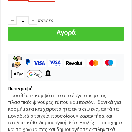
καθορίστε
τις
προτιμήσεις
σας στις
ρυθμίσεις
πακέτο
επιλέγοντας
το
Αγορά
δεδομένο
τύπο
cookies και
κάνοντας
κλικ στο
κουμπί
Αποθήκευση.
Στον
ιστότοπο!
Περιγραφή
Προσθέστε κομψότητα στα έργα σας με τις
Ρυθμίσεις
πλαστικές φιγούρες τύπου καμποσόν. Ιδανικά για
κοσμήματα και χειροποίητα αντικείμενα, αυτά τα
μοναδικά στοιχεία προσδίδουν χαρακτήρα και
στυλ σε κάθε δημιουργική ιδέα. Επιλέξτε το σχήμα
και το χρώμα σας και δημιουργήστε εκπληκτικά