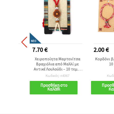
ΝΈΟ
7.70 €
2.00 €
ια 10
Χειροποίητα Μαρτενίτσα
Κορδόνι βραχιό
Βραχιόλια από Μαλλί με
10 τεμά
Αντικέ Λουλούδι – 10 τεμ. –
Κομψά Βουλγαρικά
Κωδικός: n4367
Κωδικός: 
Σύμβολα Υγείας, Ευτυχίας &
Καλής Τύχης για Κατασκευές
Προσθήκη στο
Προσθήκη 
Καλάθι
Καλάθι
και DIY Χειροτεχνίες