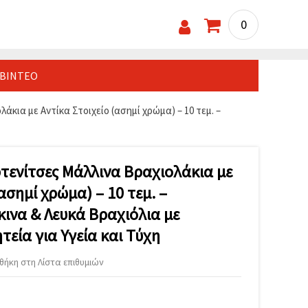
0
ΒΊΝΤΕΟ
κια με Αντίκα Στοιχείο (ασημί χρώμα) – 10 τεμ. –
τενίτσες Μάλλινα Βραχιολάκια με
ασημί χρώμα) – 10 τεμ. –
ινα & Λευκά Βραχιόλια με
εία για Υγεία και Τύχη
ήκη στη Λίστα επιθυμιών