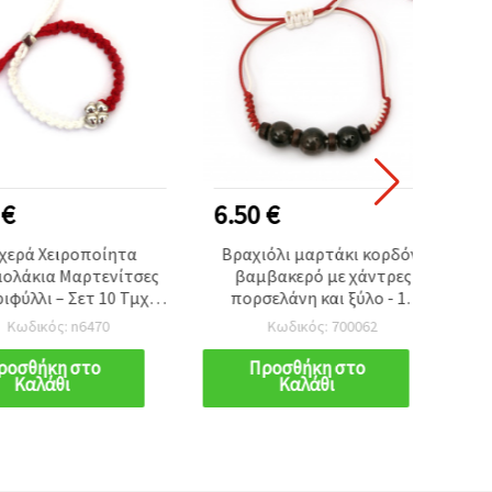
6.50 €
2.00
 Χειροποίητα
Βραχιόλι μαρτάκι κορδόνι
Χ
ια Μαρτενίτσες
βαμβακερό με χάντρες
β
ι – Σετ 10 Τμχ,
πορσελάνη και ξύλο - 10
Μαρτε
ύμβολα Υγείας,
τεμάχια
κ
κός: n6470
Κωδικός: 700062
 Καλής Τύχης για
ρυθμι
ροτεχνίες και
βουλ
ήκη στο
Προσθήκη στο
Π
λάθι
Καλάθι
τασκευές
τύχ