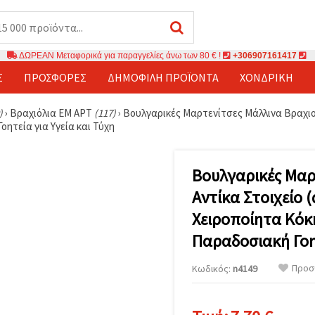
ΔΩΡΕΑΝ Μεταφορικά για παραγγελίες άνω των 80 € !
+306907161417
Σ
ΠΡΟΣΦΟΡΈΣ
ΔΗΜΟΦΙΛΉ ΠΡΟΪΌΝΤΑ
ΧΟΝΔΡΙΚΉ
)
›
Βραχιόλια ЕМ АРТ
(117)
›
Βουλγαρικές Μαρτενίτσες Μάλλινα Βραχιολά
ητεία για Υγεία και Τύχη
Βουλγαρικές Μαρ
Αντίκα Στοιχείο (
Χειροποίητα Κόκκ
Παραδοσιακή Γοητ
Προσθ
Κωδικός:
n4149