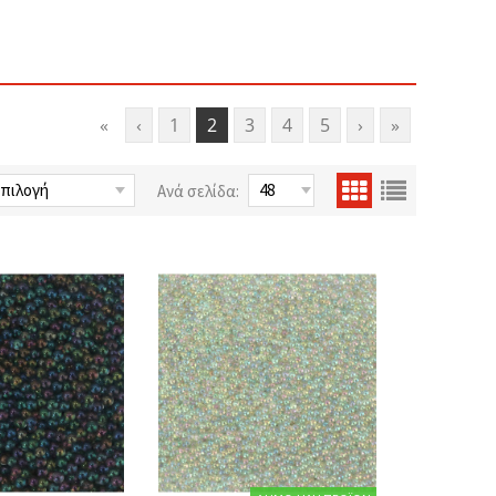
«
‹
1
2
3
4
5
›
»
Ανά σελίδα: