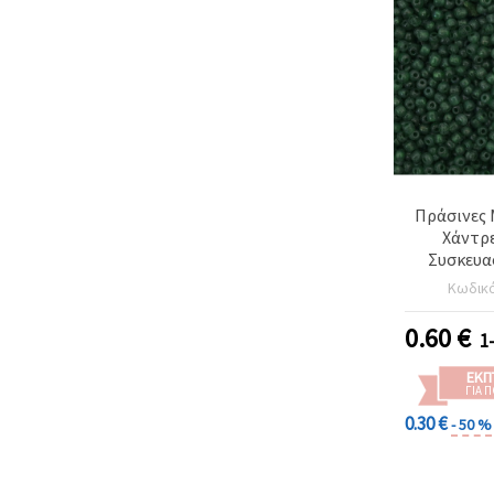
Πράσινες 
Χάντρε
Συσκευασ
Κατ
Κωδικ
Κοσμ
Διακ
0.60
€
1
Χειροτεχ
ΕΚΠ
ΓΙΑ 
0.30 €
- 50 %