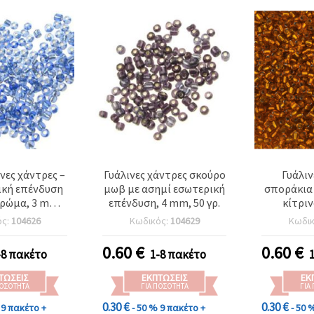
νες χάντρες –
Γυάλινες χάντρες σκούρο
Γυάλιν
ική επένδυση
μωβ με ασημί εσωτερική
σποράκια
χρώμα, 3 mm,
επένδυση, 4 mm, 50 γρ.
κίτριν
νικές για DIY
εσωτερ
ός:
104626
Κωδικός:
104629
Κωδι
, πλέξιμο με
ι χειροτεχνίες
0.60
€
0.60
€
-8 πακέτο
1-8 πακέτο
ΤΏΣΕΙΣ
ΕΚΠΤΏΣΕΙΣ
ΕΚ
ΠΟΣΌΤΗΤΑ
ΓΙΑ ΠΟΣΌΤΗΤΑ
ΓΙΑ
0.30 €
0.30 €
9 πακέτο +
- 50 %
9 πακέτο +
- 50 