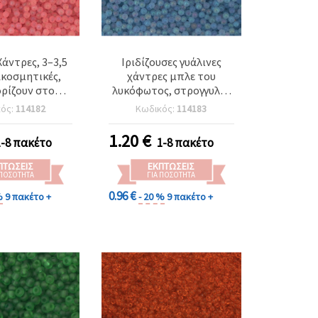
Χάντρες, 3–3,5
Ιριδίζουσες γυάλινες
κοσμητικές,
χάντρες μπλε του
ρίζουν στο
λυκόφωτος, στρογγυλές
 Εφέ Ουράνιου
3~3,5 mm, περλέ
κός:
114182
Κωδικός:
114183
κτρικό Ροζ, 50
φινίρισμα, φωσφορίζουν
αμμάρια
στο σκοτάδι (ουράνιο
1.20
€
1-8 πακέτο
1-8 πακέτο
τόξο) - 50 g
ΠΤΏΣΕΙΣ
ΕΚΠΤΏΣΕΙΣ
 ΠΟΣΌΤΗΤΑ
ΓΙΑ ΠΟΣΌΤΗΤΑ
0.96 €
%
9 πακέτο +
- 20 %
9 πακέτο +