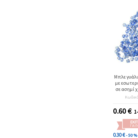
Μπλε γυάλι
με εσωτερ
σε ασημί 
50 g, ιδα
Κωδικ
κοσμήματα
χάντρες κα
0.60
€
1
ΕΚΠ
ΓΙΑ 
0.30 €
- 50 %