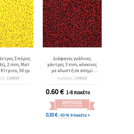
Χάντρες Σπόρος
Διάφανες γυάλινες
ds), 2 mm, Ματ
χάντρες 3 mm, κόκκινες
Κίτρινο, 50 γρ.
με κλωστή σε ασημί
χρώμα, 50 γρ.
κός:
104589
Κωδικός:
104618
0.60
€
1-8 πακέτο
ΕΚΠΤΏΣΕΙΣ
ΓΙΑ ΠΟΣΌΤΗΤΑ
0.30 €
- 50 %
9 πακέτο +