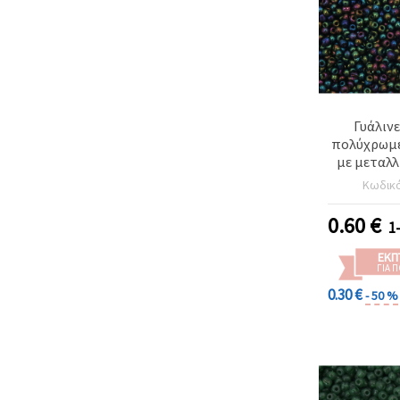
Γυάλιν
πολύχρωμε
με μεταλλ
mm, ιριδίζ
Κωδικ
για κ
κοσμημ
0.60
€
1
διακ
ΕΚΠ
ΓΙΑ 
0.30 €
- 50 %