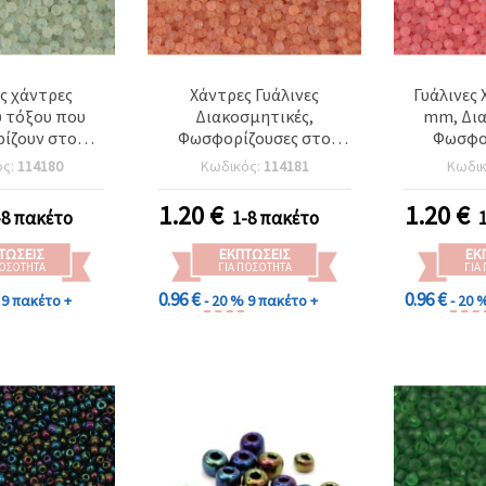
ες χάντρες
Χάντρες Γυάλινες
Γυάλινες 
 τόξου που
Διακοσμητικές,
mm, Δια
ίζουν στο
Φωσφορίζουσες στο
Φωσφο
, 3–3,5 mm
Σκοτάδι (Ουράνιο Τόξο),
Σκοτάδι,
ός:
114180
Κωδικός:
114181
Κωδι
), λευκές, 50 g
Ηλεκτρικό Πορτοκαλί, 3–
Τόξου, Ηλε
 φωτεινές
3,5 mm - 50 g, Ανάμικτες
γρ
1.20
€
1.20
€
-8 πακέτο
1-8 πακέτο
ικές χάντρες
κοσμήματα,
ΤΏΣΕΙΣ
ΕΚΠΤΏΣΕΙΣ
ΕΚ
 βραχιόλια &
ΠΟΣΌΤΗΤΑ
ΓΙΑ ΠΟΣΌΤΗΤΑ
ΓΙΑ
ολιέ
0.96 €
0.96 €
9 πακέτο +
- 20 %
9 πακέτο +
- 20 