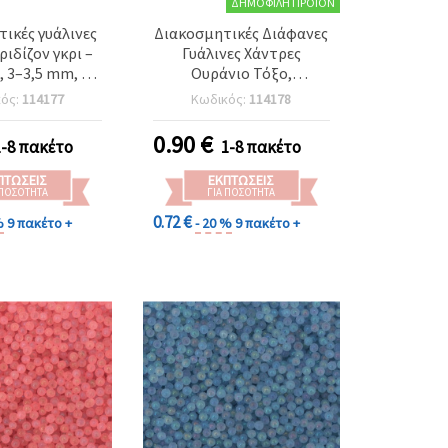
ΔΗΜΟΦΙΛΉ ΠΡΟΪΌΝ
ικές γυάλινες
Διακοσμητικές Διάφανες
ριδίζον γκρι –
Γυάλινες Χάντρες
, 3–3,5 mm, 50
Ουράνιο Τόξο,
νικές για DIY
ανάμεικτες, 2–2,5 mm, 50
κός:
114177
Κωδικός:
114178
, δημιουργίες
γρ.
ντρες και
0.90
€
1-8 πακέτο
1-8 πακέτο
οτεχνίες
ΠΤΏΣΕΙΣ
ΕΚΠΤΏΣΕΙΣ
 ΠΟΣΌΤΗΤΑ
ΓΙΑ ΠΟΣΌΤΗΤΑ
0.72 €
%
9 πακέτο +
- 20 %
9 πακέτο +