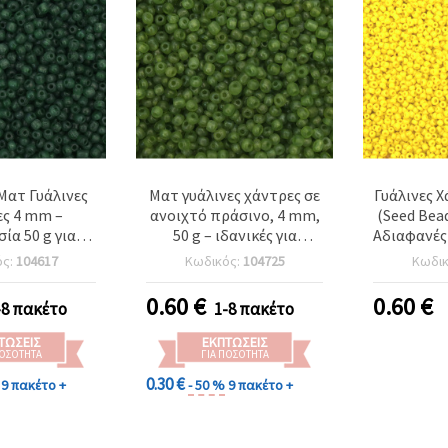
Ματ Γυάλινες
Ματ γυάλινες χάντρες σε
Γυάλινες 
ς 4 mm –
ανοιχτό πράσινο, 4 mm,
(Seed Bea
ία 50 g για
50 g – ιδανικές για
Αδιαφανές 
ασκευή
κατασκευή κοσμημάτων
ός:
104617
Κωδικός:
104725
Κωδι
ημάτων,
και διακόσμηση
όσμηση,
0.60
€
0.60
€
-8 πακέτο
1-8 πακέτο
νίες & Χόμπι
ΤΏΣΕΙΣ
ΕΚΠΤΏΣΕΙΣ
ΠΟΣΌΤΗΤΑ
ΓΙΑ ΠΟΣΌΤΗΤΑ
0.30 €
9 πακέτο +
- 50 %
9 πακέτο +