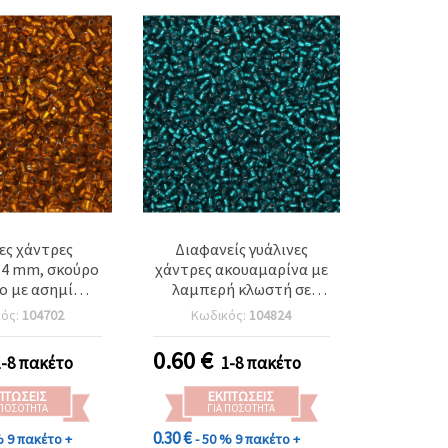
ες χάντρες
Διαφανείς γυάλινες
 4 mm, σκούρο
χάντρες ακουαμαρίνα με
ο με ασημί
λαμπερή κλωστή σε
ικό, 50 γρ.
ασημί απόχρωση, 3 mm,
κός:
104702
Κωδικός:
104824
50 g, για DIY χειροτεχνίες
και κοσμήματα
0.60
€
1-8 πακέτο
1-8 πακέτο
ΠΤΏΣΕΙΣ
ΕΚΠΤΏΣΕΙΣ
 ΠΟΣΌΤΗΤΑ
ΓΙΑ ΠΟΣΌΤΗΤΑ
0.30 €
%
9 πακέτο +
- 50 %
9 πακέτο +