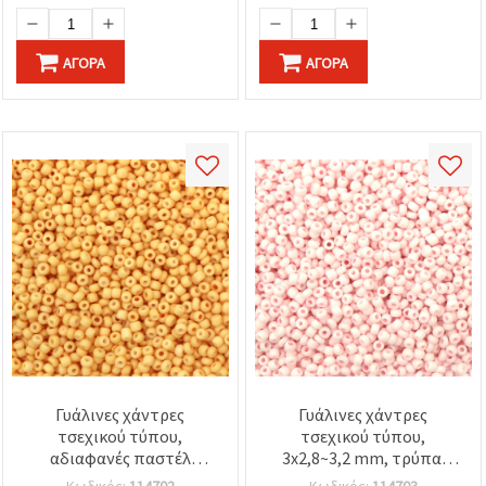
ΑΓΟΡΆ
ΑΓΟΡΆ
Γυάλινες χάντρες
Γυάλινες χάντρες
τσεχικού τύπου,
τσεχικού τύπου,
αδιαφανές παστέλ
3x2,8~3,2 mm, τρύπα:
κίτρινο, 3x2,8~3,2 mm,
0,8~1,1 mm, αδιαφανές