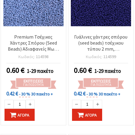
Premium Τσέχικες
Γυάλινες χάντρες σπόρου
Χάντρες Σπόρου (Seed
(seed beads) τσέχικου
Beads) Αδιαφανείς Μωβ-
τύπου 2 mm,
Μπλε – 2 mm, 15 g (~2050
μονόχρωμες σκούρο
Κωδικός:
114598
Κωδικός:
114599
τεμ), Ιδανικές για Κομψά
μωβ-μπλε, 15 γραμμάρια
Κολιέ, Αξεσουάρ Μόδας &
(~2050 τμχ)
0.60
€
0.60
€
1-29 πακέτο
1-29 πακέτο
Διακοσμητικό Κέντημα
ΕΚΠΤΏΣΕΙΣ
ΕΚΠΤΏΣΕΙΣ
ΓΙΑ ΠΟΣΌΤΗΤΑ
ΓΙΑ ΠΟΣΌΤΗΤΑ
0.42 €
0.42 €
- 30 %
30 πακέτο +
- 30 %
30 πακέτο +
ΑΓΟΡΆ
ΑΓΟΡΆ