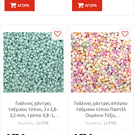
ΑΓΟΡΆ
ΑΓΟΡΆ
Γυάλινες χάντρες
Γυάλινες χάντρες σπόρου
τσέχικου τύπου, 3 x 2,8–
τσέχικου τύπου Παστέλ
3,2 mm, τρύπα: 0,8–1,1
Ουράνιο Τόξο,
mm, σε αδιαφανές
αδιαφανείς πολύχρωμες,
Κωδικός:
114708
Κωδικός:
114709
ανοιχτό παστέλ ουρανί,
3×2,8–3,2 mm, οπής 0,8–
15 γρ. (~470 τεμ.)
1,1 mm, περίπου 470 τεμ.