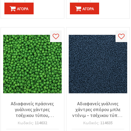
ΑΓΟΡΆ
ΑΓΟΡΆ
Αδιαφανείς πράσινες
Αδιαφανείς γυάλινες
γυάλινες χάντρες
χάντρες σπόρου μπλε
τσέχικου τύπου,
ντένιμ – τσέχικου τύπου,
στρογγυλές 3 mm, τρύπα
2 mm, 15 γρ (≈2050 τεμ.),
Κωδικός:
114632
Κωδικός:
114635
1 mm, συσκευασία χύμα
απαραίτητες για DIY