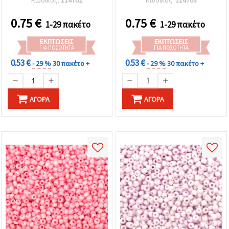
Κωδικός:
114702
Κωδικός:
114703
οπή 0,8~1,1 mm – 15 γρ.
απαλό παστέλ ροζ, 15
(~470 τεμ.)
γραμμάρια (~470 τμχ)
0.75
€
0.75
€
1-29 πακέτο
1-29 πακέτο
ΕΚΠΤΏΣΕΙΣ
ΕΚΠΤΏΣΕΙΣ
ΓΙΑ ΠΟΣΌΤΗΤΑ
ΓΙΑ ΠΟΣΌΤΗΤΑ
0.53 €
0.53 €
- 29 %
30 πακέτο +
- 29 %
30 πακέτο +
ΑΓΟΡΆ
ΑΓΟΡΆ