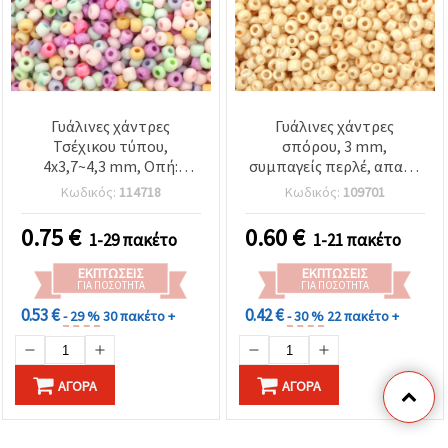
Γυάλινες χάντρες
Γυάλινες χάντρες
Τσέχικου τύπου,
σπόρου, 3 mm,
4x3,7~4,3 mm, Οπή:
συμπαγείς περλέ, απαλό
1~1,25 mm, αδιαφανείς
παστέλ μπανάνα, 20 g
Κωδικός:
114718
Κωδικός:
109701
παστέλ σε ανάμεικτα
(~660 τεμ.)
χρώματα, 15 g (~193 τμχ)
0.75
€
0.60
€
1-29 πακέτο
1-21 πακέτο
ΕΚΠΤΏΣΕΙΣ
ΕΚΠΤΏΣΕΙΣ
ΓΙΑ ΠΟΣΌΤΗΤΑ
ΓΙΑ ΠΟΣΌΤΗΤΑ
0.53 €
0.42 €
- 29 %
30 πακέτο +
- 30 %
22 πακέτο +
ΑΓΟΡΆ
ΑΓΟΡΆ