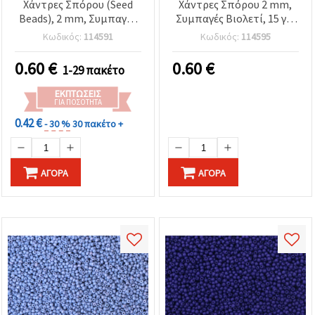
Χάντρες Σπόρου (Seed
Χάντρες Σπόρου 2 mm,
Beads), 2 mm, Συμπαγές
Συμπαγές Βιολετί, 15 γρ.
Μπλε-Πράσινο, 15 γρ.
(~2050 τεμ.)
Κωδικός:
114591
Κωδικός:
114595
(~2050 τεμ.)
0.60
€
0.60
€
1-29 πακέτο
ΕΚΠΤΏΣΕΙΣ
ΓΙΑ ΠΟΣΌΤΗΤΑ
0.42 €
- 30 %
30 πακέτο +
ΑΓΟΡΆ
ΑΓΟΡΆ