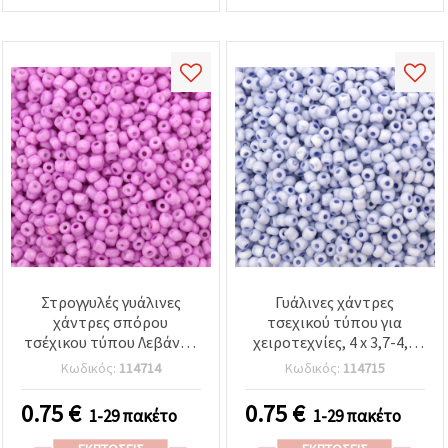
Στρογγυλές γυάλινες
Γυάλινες χάντρες
χάντρες σπόρου
τσεχικού τύπου για
τσέχικου τύπου Λεβάντα
χειροτεχνίες, 4 x 3,7-4,3
– αδιαφανές παγωμένο
mm, οπή 1-1,25 mm,
Κωδικός:
114714
Κωδικός:
114715
απαλό παστέλ μωβ-ροζ –
αδιαφανείς ματ παστέλ
4 x 3,7–4,3 mm, οπή 1–
σε ανοιχτό γαλαζωπό
0.75
€
0.75
€
1-29 πακέτο
1-29 πακέτο
1,25 mm – 15 g (~193 τεμ.)
μωβ, 15 γρ. (~193 τεμ.)