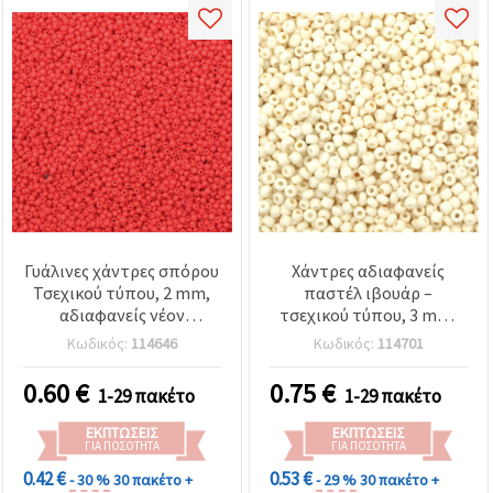
Γυάλινες χάντρες σπόρου
Χάντρες αδιαφανείς
Τσεχικού τύπου, 2 mm,
παστέλ ιβουάρ –
αδιαφανείς νέον
τσεχικού τύπου, 3 mm,
πορτοκαλο-ροζ, 15 γρ.
τρύπα 0,8~1,1 mm, 15 γρ.
Κωδικός:
114646
Κωδικός:
114701
(~2050 τεμ.)
(~470 τεμ.), απαραίτητες
για DIY κατασκευή
0.60
€
0.75
€
1-29 πακέτο
1-29 πακέτο
κοσμημάτων &
χειροτεχνίες με χάντρες
ΕΚΠΤΏΣΕΙΣ
ΕΚΠΤΏΣΕΙΣ
ΓΙΑ ΠΟΣΌΤΗΤΑ
ΓΙΑ ΠΟΣΌΤΗΤΑ
0.42 €
0.53 €
- 30 %
30 πακέτο +
- 29 %
30 πακέτο +