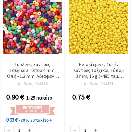
Γυάλινες Χάντρες
Ηλιοκίτρινες Σατέν
Τσέχικου Τύπου 4 mm,
Χάντρες Τσέχικου Τύπου
Οπή ~1,2 mm, Αδιαφανές
3 mm, 15 g (~485 τεμ.),
Πολύχρωμο Μείγμα, 15
ιδανικές για χειροποίητα
Κωδικός:
114626
Κωδικός:
114631
γρ. (~210 τεμ.)
κοσμήματα, καλοκαιρινά
σχέδια & παιχνιδιάρικες
0.90
€
0.75
€
1-29 πακέτο
DIY δημιουργίες
ΕΚΠΤΏΣΕΙΣ
ΓΙΑ ΠΟΣΌΤΗΤΑ
0.63 €
- 30 %
30 πακέτο +