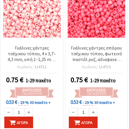
Γυάλινες χάντρες
Γυάλινες χάντρες σπόρου
τσέχικου τύπου, 4 x 3,7–
τσέχικου τύπου, φωτεινό
4,3 mm, οπή 1–1,25 mm,
παστέλ ροζ, αδιαφανείς
σε αδιαφανές ματ απαλό
ματ, 4 x 3,7–4,3 mm,
Κωδικός:
114712
Κωδικός:
114713
παστέλ ροζ – 15
τρύπα 1–1,25 mm, 15 g
γραμμάρια (περ. 193
(~193 τεμ.)
0.75
€
0.75
€
1-29 πακέτο
1-29 πακέτο
τμχ.)
ΕΚΠΤΏΣΕΙΣ
ΕΚΠΤΏΣΕΙΣ
ΓΙΑ ΠΟΣΌΤΗΤΑ
ΓΙΑ ΠΟΣΌΤΗΤΑ
0.53 €
0.53 €
- 29 %
30 πακέτο +
- 29 %
30 πακέτο +
ΑΓΟΡΆ
ΑΓΟΡΆ