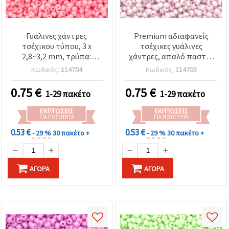
Γυάλινες χάντρες
Premium αδιαφανείς
τσέχικου τύπου, 3 x
τσέχικες γυάλινες
2,8~3,2 mm, τρύπα:
χάντρες, απαλό παστέλ
0,8~1,1 mm, αδιαφανές
μωβ – 3 mm, 15 γρ. (~470
Κωδικός:
114704
Κωδικός:
114705
παστέλ ροζ, 15 g (~470
τεμ.), ιδανικές για
τμχ.)
κοσμήματα γάμου,
0.75
€
0.75
€
1-29 πακέτο
1-29 πακέτο
κομψά αξεσουάρ και
λεπτή κεντητική
ΕΚΠΤΏΣΕΙΣ
ΕΚΠΤΏΣΕΙΣ
ΓΙΑ ΠΟΣΌΤΗΤΑ
ΓΙΑ ΠΟΣΌΤΗΤΑ
0.53 €
0.53 €
- 29 %
30 πακέτο +
- 29 %
30 πακέτο +
ΑΓΟΡΆ
ΑΓΟΡΆ