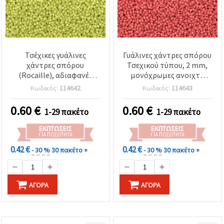
Τσέχικες γυάλινες
Γυάλινες χάντρες σπόρου
χάντρες σπόρου
Τσεχικού τύπου, 2 mm,
(Rocaille), αδιαφανές
μονόχρωμες ανοιχτό
χρώμα αχλαδιού, 2 mm,
σομόν - 15 γραμμάρια
Κωδικός:
114642
Κωδικός:
114643
15 γρ. (~2050 τεμ.)
(~2050 τεμ.)
0.60
€
0.60
€
1-29 πακέτο
1-29 πακέτο
ΕΚΠΤΏΣΕΙΣ
ΕΚΠΤΏΣΕΙΣ
ΓΙΑ ΠΟΣΌΤΗΤΑ
ΓΙΑ ΠΟΣΌΤΗΤΑ
0.42 €
0.42 €
- 30 %
30 πακέτο +
- 30 %
30 πακέτο +
ΑΓΟΡΆ
ΑΓΟΡΆ