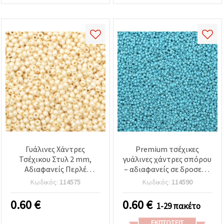
Γυάλινες Χάντρες
Premium τσέχικες
Τσέχικου Στυλ 2 mm,
γυάλινες χάντρες σπόρου
Αδιαφανείς Περλέ
– αδιαφανείς σε δροσερό
Μπανανοκίτρινες, 15 γρ.
μπλε, 2 mm, 15 g (~2050
Κωδικός:
114575
Κωδικός:
114590
(~2050 τεμ.)
τμχ), ιδανικές για κομψά
κολιέ, νυφικά κοσμήματα
0.60
€
0.60
€
1-29 πακέτο
& λεπτοδουλεμένο
κέντημα
ΕΚΠΤΏΣΕΙΣ