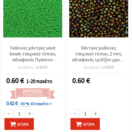
Γυάλινες χάντρες seed
Χάντρες γυάλινες
beads τσεχικού τύπου,
τσεχικού τύπου, 2 mm,
αδιαφανές Πράσινο
αδιαφανές ιριδίζον χρυσό
Μήλο, στρογγυλές 2 mm –
χρώμα, 15 γραμμάρια
Κωδικός:
114565
Κωδικός:
114566
15 g (≈2.050 τεμ.) για
(~2050 τεμ.)
κοσμήματα & DIY
0.60
€
0.60
€
1-29 πακέτο
χειροτεχνίες
ΕΚΠΤΏΣΕΙΣ
ΓΙΑ ΠΟΣΌΤΗΤΑ
0.42 €
- 30 %
30 πακέτο +
ΑΓΟΡΆ
ΑΓΟΡΆ