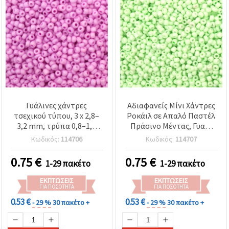
Γυάλινες χάντρες
Αδιαφανείς Μίνι Χάντρες
τσεχικού τύπου, 3 x 2,8–
Ροκάιλ σε Απαλό Παστέλ
3,2 mm, τρύπα 0,8–1,1
Πράσινο Μέντας, Γυαλί
mm, αδιαφανές παστέλ
Τσεχικού Τύπου,
Κωδικός:
114706
Κωδικός:
114707
ανοιχτό μωβ-ροζ, 15 g
3x2,8~3,2 mm, Οπή
(~470 τεμ.)
0,8~1,1 mm, 15 g (~470
0.75
€
0.75
€
1-29 πακέτο
1-29 πακέτο
τεμ.)
ΕΚΠΤΏΣΕΙΣ
ΕΚΠΤΏΣΕΙΣ
ΓΙΑ ΠΟΣΌΤΗΤΑ
ΓΙΑ ΠΟΣΌΤΗΤΑ
0.53 €
0.53 €
- 29 %
30 πακέτο +
- 29 %
30 πακέτο +