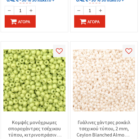
- 30 %
30 πακέτο +
- 30 %
30 πακέτο +
ΑΓΟΡΆ
ΑΓΟΡΆ
Κομψές μονόχρωμες
Γυάλινες χάντρες ροκάιλ
σποροχάντρες τσέχικου
τσεχικού τύπου, 2 mm,
τύπου, κιτρινοπράσινες
Ceylon Blanched Almond,