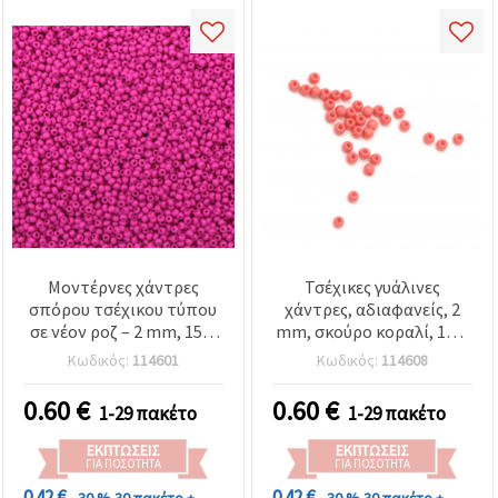
Μοντέρνες χάντρες
Τσέχικες γυάλινες
σπόρου τσέχικου τύπου
χάντρες, αδιαφανείς, 2
σε νέον ροζ – 2 mm, 15 g
mm, σκούρο κοραλί, 15 g
(~2050 τμχ), ιδανικές για
(~2050 τεμ.) – Αξεσουάρ
Κωδικός:
114601
Κωδικός:
114608
πολύχρωμα βραχιόλια,
για Χειροτεχνίες & Χόμπι
καλοκαιρινά κοσμήματα
0.60
€
0.60
€
1-29 πακέτο
1-29 πακέτο
& αξεσουάρ πάρτι
χειροτεχνίας
ΕΚΠΤΏΣΕΙΣ
ΕΚΠΤΏΣΕΙΣ
ΓΙΑ ΠΟΣΌΤΗΤΑ
ΓΙΑ ΠΟΣΌΤΗΤΑ
0.42 €
0.42 €