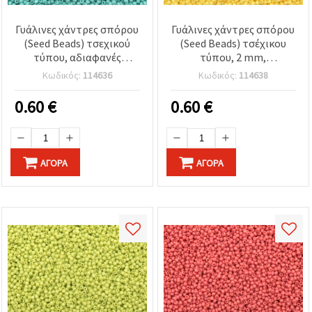
Γυάλινες χάντρες σπόρου
Γυάλινες χάντρες σπόρου
(Seed Beads) τσεχικού
(Seed Beads) τσέχικου
τύπου, αδιαφανές
τύπου, 2 mm,
παστέλ ακουαμαρίνα, 2
μονόχρωμο λεμονί
Κωδικός:
114636
Κωδικός:
114638
mm, 15 γρ. (περ. 2050
κίτρινο, 15 g (~2050 τμχ)
τεμ.)
0.60
€
0.60
€
ΑΓΟΡΆ
ΑΓΟΡΆ