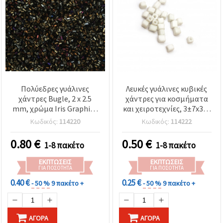
Πολύεδρες γυάλινες
Λευκές γυάλινες κυβικές
χάντρες Bugle, 2 x 2.5
χάντρες για κοσμήματα
mm, χρώμα Iris Graphite
και χειροτεχνίες, 3±7x3x3
(ιριδίζον γραφίτης), 50 g
mm, Οπή: 0,5 mm, 20
Κωδικός:
114220
Κωδικός:
114222
γραμμάρια
0.80
€
0.50
€
1-8 πακέτο
1-8 πακέτο
ΕΚΠΤΏΣΕΙΣ
ΕΚΠΤΏΣΕΙΣ
ΓΙΑ ΠΟΣΌΤΗΤΑ
ΓΙΑ ΠΟΣΌΤΗΤΑ
0.40 €
0.25 €
- 50 %
9 πακέτο +
- 50 %
9 πακέτο +
ΑΓΟΡΆ
ΑΓΟΡΆ