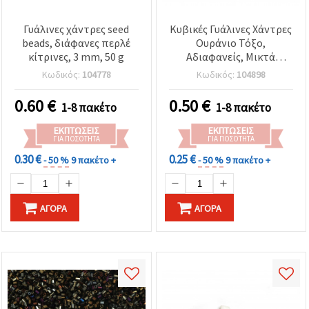
Γυάλινες χάντρες seed
Κυβικές Γυάλινες Χάντρες
beads, διάφανες περλέ
Ουράνιο Τόξο,
κίτρινες, 3 mm, 50 g
Αδιαφανείς, Μικτά
Χρώματα, 3–7 x 3 x 3 mm,
Κωδικός:
104778
Κωδικός:
104898
Τρύπα 0,5 mm, 20 γρ.
0.60
€
0.50
€
1-8 πακέτο
1-8 πακέτο
ΕΚΠΤΏΣΕΙΣ
ΕΚΠΤΏΣΕΙΣ
ΓΙΑ ΠΟΣΌΤΗΤΑ
ΓΙΑ ΠΟΣΌΤΗΤΑ
0.30 €
0.25 €
- 50 %
9 πακέτο +
- 50 %
9 πακέτο +
ΑΓΟΡΆ
ΑΓΟΡΆ