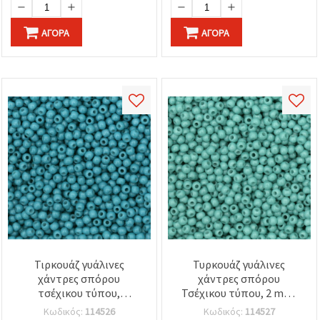
ΑΓΟΡΆ
ΑΓΟΡΆ
Τιρκουάζ γυάλινες
Τυρκουάζ γυάλινες
χάντρες σπόρου
χάντρες σπόρου
τσέχικου τύπου,
Τσέχικου τύπου, 2 mm,
στρογγυλές 2 mm,
λείες στρογγυλές,
Κωδικός:
114526
Κωδικός:
114527