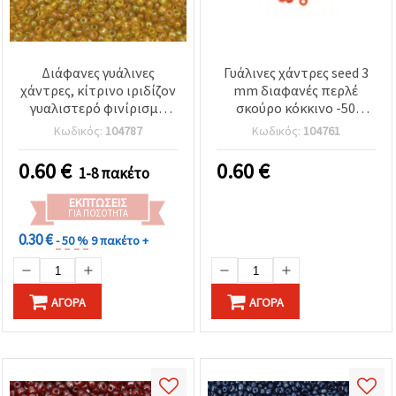
Διάφανες γυάλινες
Γυάλινες χάντρες seed 3
χάντρες, κίτρινο ιριδίζον
mm διαφανές περλέ
γυαλιστερό φινίρισμα
σκούρο κόκκινο -50
(Rainbow), 4 mm, 50 g
γραμμάρια
Κωδικός:
104787
Κωδικός:
104761
0.60
€
0.60
€
1-8 πακέτο
ΕΚΠΤΏΣΕΙΣ
ΓΙΑ ΠΟΣΌΤΗΤΑ
0.30 €
- 50 %
9 πακέτο +
ΑΓΟΡΆ
ΑΓΟΡΆ