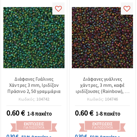
Διάφανες Γυάλινες
Διάφανες γυάλινες
Χάντρες 3 mm, Ιριδίζον
χάντρες, 3 mm, καφέ
Πράσινο 2, 50 γραμμάρια
ιριδίζουσες (Rainbow), 50
γρ
Κωδικός:
104742
Κωδικός:
104746
0.60
€
0.60
€
1-8 πακέτο
1-8 πακέτο
ΕΚΠΤΏΣΕΙΣ
ΕΚΠΤΏΣΕΙΣ
ΓΙΑ ΠΟΣΌΤΗΤΑ
ΓΙΑ ΠΟΣΌΤΗΤΑ
0.30 €
0.30 €