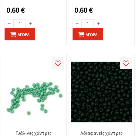
μονόχρωμες, 15 g (περ.
συμπαγές χρώμα
2.050 τμχ)
ακουαμαρίνα - 15 γρ
0.60
€
0.60
€
(~2050 τεμ.)
ΑΓΟΡΆ
ΑΓΟΡΆ
Γυάλινες χάντρες
Αδιαφανείς χάντρες