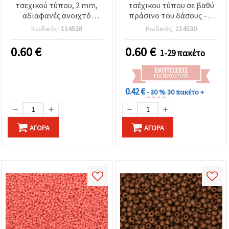
τσεχικού τύπου, 2 mm,
τσέχικου τύπου σε βαθύ
αδιαφανές ανοιχτό
πράσινο του δάσους – 2
πράσινο, 15 g (~2050
mm, 15 g (~2050 τεμ.),
Κωδικός:
114528
Κωδικός:
114530
τεμ.)
ιδανικές για χειροποίητα
κοσμήματα, γιορτινά
0.60
€
0.60
€
1-29 πακέτο
μοτίβα & μοναδικές DIY
δημιουργίες
ΕΚΠΤΏΣΕΙΣ
ΓΙΑ ΠΟΣΌΤΗΤΑ
0.42 €
- 30 %
30 πακέτο +
ΑΓΟΡΆ
ΑΓΟΡΆ