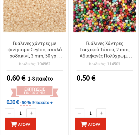
Γυάλινες χάντρες με
Γυάλινες Χάντρες
φινίρισμα Ceylon, απαλό
Τσεχικού Τύπου, 2 mm,
ροδακινί, 3 mm, 50 γρ –
Αδιαφανές Πολύχρωμο
Ιδανικές για κοσμήματα
Μείγμα, 15 γρ. (~2050
Κωδικός:
104962
Κωδικός:
114501
και διακόσμηση
τεμ.)
0.60
€
0.50
€
1-8 πακέτο
ΕΚΠΤΏΣΕΙΣ
ΓΙΑ ΠΟΣΌΤΗΤΑ
0.30 €
- 50 %
9 πακέτο +
ΑΓΟΡΆ
ΑΓΟΡΆ