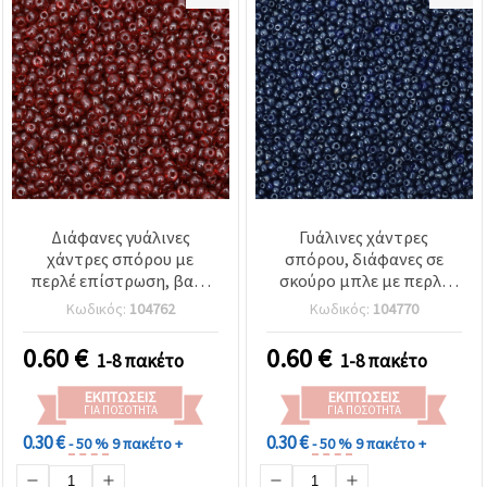
Διάφανες γυάλινες
Γυάλινες χάντρες
χάντρες σπόρου με
σπόρου, διάφανες σε
περλέ επίστρωση, βαθύ
σκούρο μπλε με περλέ
ρουμπινί (σκούρο
φινίρισμα, 3 mm, 50 γρ.
Κωδικός:
104762
Κωδικός:
104770
κόκκινο), 4 mm, 50 g
0.60
€
0.60
€
1-8 πακέτο
1-8 πακέτο
ΕΚΠΤΏΣΕΙΣ
ΕΚΠΤΏΣΕΙΣ
ΓΙΑ ΠΟΣΌΤΗΤΑ
ΓΙΑ ΠΟΣΌΤΗΤΑ
0.30 €
0.30 €
- 50 %
9 πακέτο +
- 50 %
9 πακέτο +