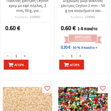
Γυάλινες χάντρες Ceylon
Δίχρωμες μωβ γυάλινες
κρεμ με εφέ πέρλας, 2
χάντρες Ceylon 2 mm – 50
mm, 50 g, για
g για κοσμήματα και
χειροποίητες κατασκευές
διακοσμητικές
Κωδικός:
104960
Κωδικός:
104961
κατασκευές
0.60
€
0.60
€
1-8 πακέτο
ΕΚΠΤΏΣΕΙΣ
ΓΙΑ ΠΟΣΌΤΗΤΑ
0.30 €
- 50 %
9 πακέτο +
ΑΓΟΡΆ
ΑΓΟΡΆ