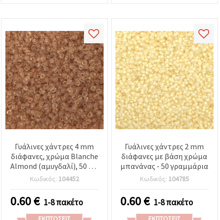
Γυάλινες χάντρες 4 mm
Γυάλινες χάντρες 2 mm
διάφανες, χρώμα Blanche
διάφανες με βάση χρώμα
Almond (αμυγδαλί), 50 γρ,
μπανάνας - 50 γραμμάρια
για χειροτεχνίες &
Κωδικός:
104452
Κωδικός:
104785
κοσμήματα DIY
0.60
€
0.60
€
1-8 πακέτο
1-8 πακέτο
ΕΚΠΤΏΣΕΙΣ
ΕΚΠΤΏΣΕΙΣ