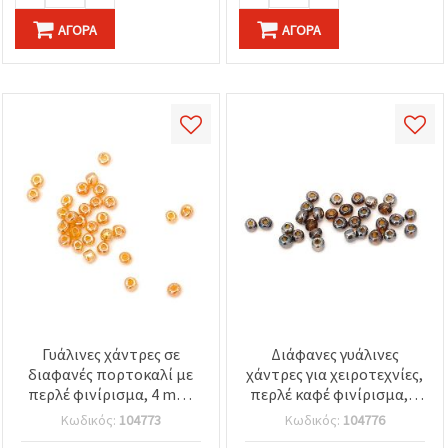
ΑΓΟΡΆ
ΑΓΟΡΆ
Γυάλινες χάντρες σε
Διάφανες γυάλινες
διαφανές πορτοκαλί με
χάντρες για χειροτεχνίες,
περλέ φινίρισμα, 4 mm,
περλέ καφέ φινίρισμα, 4
50 g
mm, 50 γραμμάρια
Κωδικός:
104773
Κωδικός:
104776