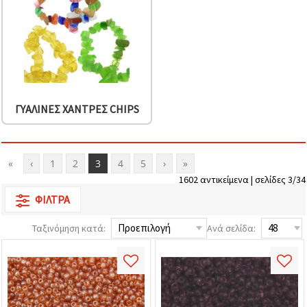
ΓΥΆΛΙΝΕΣ ΧΆΝΤΡΕΣ CHIPS
«
‹
1
2
3
4
5
›
»
1602 αντικείμενα | σελίδες 3/34
ΦΊΛΤΡΑ
Ταξινόμηση κατά:
Ανά σελίδα: