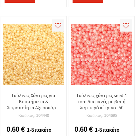
Γυάλινες Χάντρες για
Γυάλινες χάντρες seed 4
Κοσμήματα &
mm διαφανές με βασή
Χειροποίητα Αξεσουάρ, 3
λαμπερό κίτρινο -50
mm, Χρυσό-Κρεμ Χρώμα,
γραμμάρια
Κωδικός:
104440
Κωδικός:
104695
50 g, Περλέ Εφέ
0.60
€
0.60
€
1-8 πακέτο
1-8 πακέτο