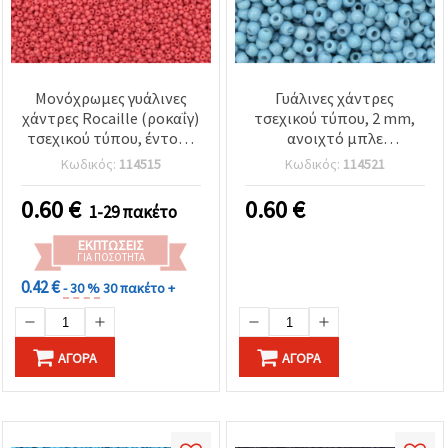
Μονόχρωμες γυάλινες
Γυάλινες χάντρες
χάντρες Rocaille (ροκαΐγ)
τσεχικού τύπου, 2 mm,
τσεχικού τύπου, έντονο
ανοιχτό μπλε
κοραλί, 2 mm, 15 g (~2050
μονόχρωμες, 15 g (~2050
Κωδικός:
114515
Κωδικός:
114521
τεμ.)
τεμ.)
0.60
€
0.60
€
1-29 πακέτο
ΕΚΠΤΏΣΕΙΣ
ΓΙΑ ΠΟΣΌΤΗΤΑ
0.42 €
- 30 %
30 πακέτο +
ΑΓΟΡΆ
ΑΓΟΡΆ