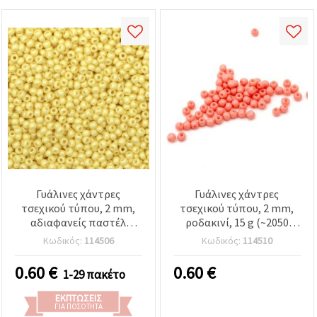
Γυάλινες χάντρες
Γυάλινες χάντρες
τσεχικού τύπου, 2 mm,
τσεχικού τύπου, 2 mm,
αδιαφανείς παστέλ
ροδακινί, 15 g (~2050
κίτρινες, 15 g (~2050 τμχ)
τεμ.) – Ιδανικές για
Κωδικός:
114506
Κωδικός:
114510
κατασκευή κοσμημάτων
και διακόσμηση
0.60
€
0.60
€
1-29 πακέτο
ΕΚΠΤΏΣΕΙΣ
ΓΙΑ ΠΟΣΌΤΗΤΑ