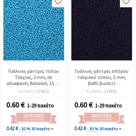
Γυάλινες χάντρες τύπου
Γυάλινες χάντρες σπόρου
Τσεχίας, 2 mm, σε
τσεχικού τύπου, 2 mm,
αδιαφανές θαλασσί, 15 γρ.
βαθύ βιολετί
(≈2050 τεμ.)
(αδιαφανείς), 15 g (~2050
Κωδικός:
114522
Κωδικός:
114523
τεμ.)
0.60
€
0.60
€
1-29 πακέτο
1-29 πακέτο
ΕΚΠΤΏΣΕΙΣ
ΕΚΠΤΏΣΕΙΣ
ΓΙΑ ΠΟΣΌΤΗΤΑ
ΓΙΑ ΠΟΣΌΤΗΤΑ
0.42 €
0.42 €
- 30 %
30 πακέτο +
- 30 %
30 πακέτο +