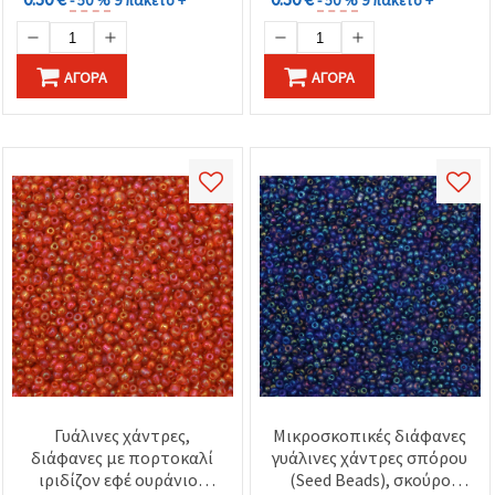
- 50 %
9 πακέτο +
- 50 %
9 πακέτο +
ΑΓΟΡΆ
ΑΓΟΡΆ
Γυάλινες χάντρες,
Μικροσκοπικές διάφανες
διάφανες με πορτοκαλί
γυάλινες χάντρες σπόρου
ιριδίζον εφέ ουράνιου
(Seed Beads), σκούρο