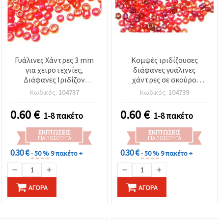
Γυάλινες Χάντρες 3 mm
Κομψές ιριδίζουσες
για χειροτεχνίες,
διάφανες γυάλινες
Διάφανες Ιριδίζον
χάντρες σε σκούρο
Κόκκινο (Ουράνιο Τόξο),
κόκκινο – 2 mm, 50 g,
Κωδικός:
104737
Κωδικός:
104739
50 γρ.
ιδανικές για ρομαντικά
κοσμήματα, βραχιόλια &
0.60
€
0.60
€
1-8 πακέτο
1-8 πακέτο
σκουλαρίκια
ΕΚΠΤΏΣΕΙΣ
ΕΚΠΤΏΣΕΙΣ
ΓΙΑ ΠΟΣΌΤΗΤΑ
ΓΙΑ ΠΟΣΌΤΗΤΑ
0.30 €
0.30 €
- 50 %
9 πακέτο +
- 50 %
9 πακέτο +
ΑΓΟΡΆ
ΑΓΟΡΆ